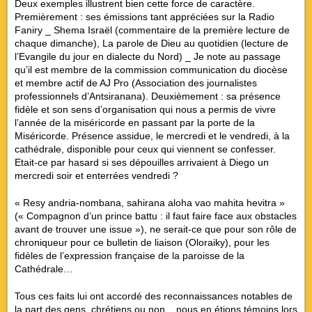
Deux exemples illustrent bien cette force de caractère.
Premièrement : ses émissions tant appréciées sur la Radio
Faniry _
Shema Israël
(commentaire de la première lecture de
chaque dimanche),
La parole de Dieu au quotidien
(lecture de
l’Evangile du jour en dialecte du Nord) _ Je note au passage
qu’il est membre de la commission communication du diocèse
et membre actif de AJ Pro (Association des journalistes
professionnels d’Antsiranana). Deuxièmement : sa présence
fidèle et son sens d’organisation qui nous a permis de vivre
l’année de la miséricorde en passant par la porte de la
Miséricorde. Présence assidue, le mercredi et le vendredi, à la
cathédrale, disponible pour ceux qui viennent se confesser.
Etait-ce par hasard si ses dépouilles arrivaient à Diego un
mercredi soir et enterrées vendredi ?
« Resy andria-nombana, sahirana aloha vao mahita hevitra »
(« Compagnon d’un prince battu : il faut faire face aux obstacles
avant de trouver une issue »), ne serait-ce que pour son rôle de
chroniqueur pour ce bulletin de liaison (Oloraiky), pour les
fidèles de l’expression française de la paroisse de la
Cathédrale…
Tous ces faits lui ont accordé des reconnaissances notables de
la part des gens, chrétiens ou non _ nous en étions témoins lors