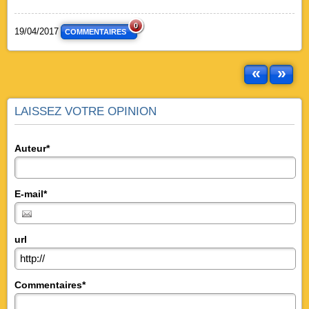
0
19/04/2017
COMMENTAIRES
«
»
LAISSEZ VOTRE OPINION
Auteur*
E-mail*
url
Commentaires*