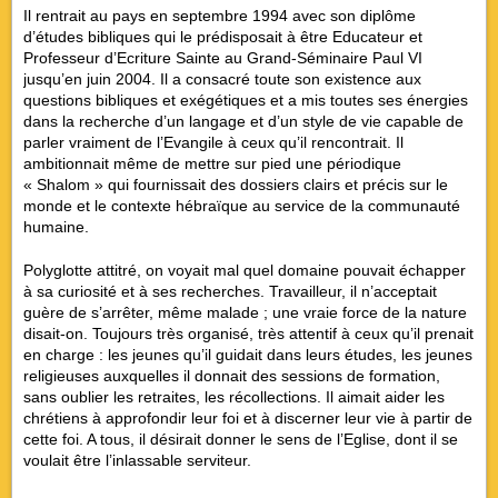
Il rentrait au pays en septembre 1994 avec son diplôme
d’études bibliques qui le prédisposait à être Educateur et
Professeur d’Ecriture Sainte au Grand-Séminaire Paul VI
jusqu’en juin 2004. Il a consacré toute son existence aux
questions bibliques et exégétiques et a mis toutes ses énergies
dans la recherche d’un langage et d’un style de vie capable de
parler vraiment de l’Evangile à ceux qu’il rencontrait. Il
ambitionnait même de mettre sur pied une périodique
« Shalom » qui fournissait des dossiers clairs et précis sur le
monde et le contexte hébraïque au service de la communauté
humaine.
Polyglotte attitré, on voyait mal quel domaine pouvait échapper
à sa curiosité et à ses recherches. Travailleur, il n’acceptait
guère de s’arrêter, même malade ; une vraie force de la nature
disait-on. Toujours très organisé, très attentif à ceux qu’il prenait
en charge : les jeunes qu’il guidait dans leurs études, les jeunes
religieuses auxquelles il donnait des sessions de formation,
sans oublier les retraites, les récollections. Il aimait aider les
chrétiens à approfondir leur foi et à discerner leur vie à partir de
cette foi. A tous, il désirait donner le sens de l’Eglise, dont il se
voulait être l’inlassable serviteur.