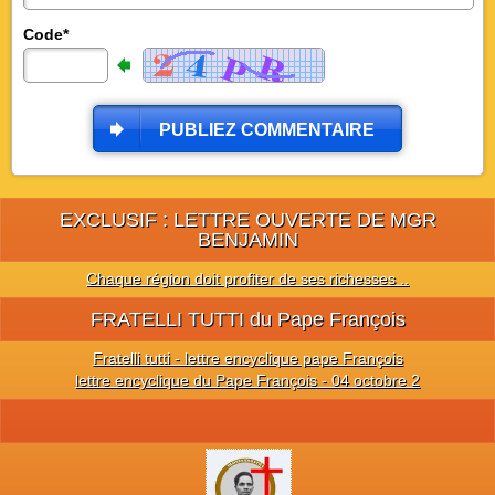
Code*
PUBLIEZ COMMENTAIRE
EXCLUSIF : LETTRE OUVERTE DE MGR
BENJAMIN
Chaque région doit profiter de ses richesses ..
FRATELLI TUTTI du Pape François
Fratelli tutti - lettre encyclique pape François
lettre encyclique du Pape François - 04 octobre 2