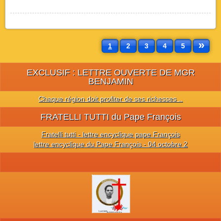
»
1
2
3
4
5
EXCLUSIF : LETTRE OUVERTE DE MGR
BENJAMIN
Chaque région doit profiter de ses richesses ..
FRATELLI TUTTI du Pape François
Fratelli tutti - lettre encyclique pape François
lettre encyclique du Pape François - 04 octobre 2