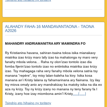
ALAHADY FAHA-16 MANDAVANTAONA - TAONA
A2026
MAHANDRY ANDRIAMANITRA ARY MAMINDRA FO
Ry Kristianina havana, sahiran-tsaina tokoa isika mianakavy
miatrika izao krizy maro lafy izao ka mahatonga ny maro very
fanahy mbola velona… Raha ny olon’izao tontolo izao dia
fomba fijerin’izao tontolo izao no entintsika miatrika izao krizy
izao. Tsy mahagaga raha very fanahy mbola velona satria tsy
manana “repère”, tsy misy lalan-kaleha ka kivy. Isika kosa
manana an’i Kristy lalana sy fahamarinana ary fiainana. Izy ilay
tsy miova omaly anio ary mandrakizay ka matoky isika na dia eo
aza ny krizy. Tsy ny krizy izany no manana ny teny farany fa I
Kristy, izany hoe izay miombona amin’I Kristy
......[......]
Tsindrio eto hihaino ny toriteny