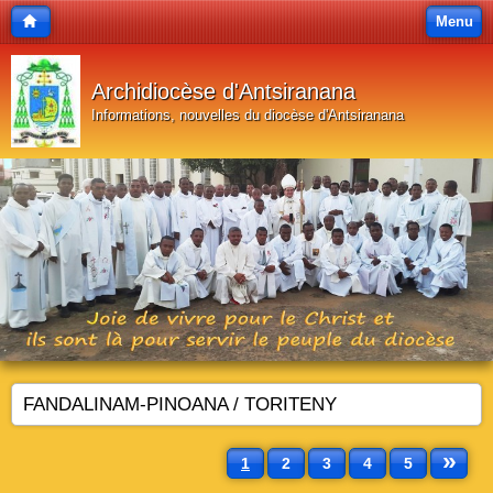
Menu
Archidiocèse d'Antsiranana
Informations, nouvelles du diocèse d'Antsiranana
FANDALINAM-PINOANA / TORITENY
»
1
2
3
4
5