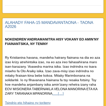
ALAHADY FAHA-15 MANDAVANTAONA - TAONA
A2026
NOKENDREN’ANDRIAMANITRA HISY VOKANY EO AMIN’NY
FIAINANTSIKA, NY TENINY
Ry Kristianina havana, mandeha hatrany fiainana na dia eo aza
izao krizy atrehintsika izao, na eo aza ireo fahasahirana maro
isan-karazany. Voasedra marina isika. Izao indrindra no tsara
miseho fa Olo Araiky isika. Izao zava-misy izao indrindra no
mitaky firaisan-kina bebe kokoa. Mitaky fifarimbonana na
solidarité. Io ny fihavanana hiainana fa tsy resaka fotsiny. Tsy
hoe mandeha anjambany isika amin’izany rehetra izany raha
EOV MISIONERA TABERNAKLA VELONA MANORINA ETA KA
ZARY TARANAKA MPANORINA
......[....]
Tsindrio eto hihaino ny toriteny