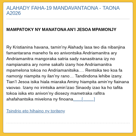
ALAHADY FAHA-19 MANDAVANTAONA - TAONA
A2026
MAMPATOKY NY MANATONA AN’I JESOA MPAMONJY
Ry Kristianina havana, tamin'ny Alahady lasa teo dia nibanjina
famantarana maneho fa eo anivontsika Andriamanitra ary
Andriamanitra mangoraka satria sady nanasitrana izy no
nampianatra ary nome sakafo izany hoe Andriamanitra
mpamelona tokoa no Andriamanitsika…. Rentsika teo koa fa
namonjy niampita ny ilan’ny rano… Tandindona lehibe izany.
Tian’I Jesoa isika hiala miaraka Aminy hiampita amin’ny fiainana
vaovao. Izany no irintsika amin’izao Sinaody izao ka ho tafita
tokoa isika eto anivon’ny diosezy mametraka rafitra
ahafahantsika mivelona ny finoana
.......[.........]
Tsindrio eto hihaino ny toriteny