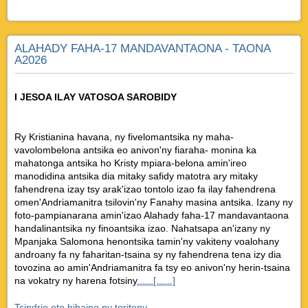
ALAHADY FAHA-17 MANDAVANTAONA - TAONA
A2026
I JESOA ILAY VATOSOA SAROBIDY
Ry Kristianina havana, ny fivelomantsika ny maha-
vavolombelona antsika eo anivon'ny fiaraha- monina ka
mahatonga antsika ho Kristy mpiara-belona amin'ireo
manodidina antsika dia mitaky safidy matotra ary mitaky
fahendrena izay tsy arak'izao tontolo izao fa ilay fahendrena
omen'Andriamanitra tsilovin'ny Fanahy masina antsika. Izany ny
foto-pampianarana amin'izao Alahady faha-17 mandavantaona
handalinantsika ny finoantsika izao. Nahatsapa an'izany ny
Mpanjaka Salomona henontsika tamin'ny vakiteny voalohany
androany fa ny faharitan-tsaina sy ny fahendrena tena izy dia
tovozina ao amin'Andriamanitra fa tsy eo anivon'ny herin-tsaina
na vokatry ny harena fotsiny
......[......]
Tsindrio eto hihaino ny toriteny