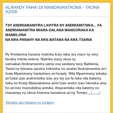
ALAHADY FAHA-18 MANDAVANTAONA - TAONA
A2026
TSY ANDRIAMANITRA LAVITRA NY ANDRIAMITSIKA... FA
ANDRIAMANITRA MIARA-DALANA MANGORAKA KA
MAMELONA
NA ARA-PANAHY NA ARA-BATANA NA ARA-TSAINA
Ry Kristianina havana miatrika krizy isika ary maro ny very
fanahy mbola velona. Niatrika izany nkoa ny
vahoakan’Andriamanitra satria voa sesitany tany Babilonia.
Tamin’ny fotoana sarotra indrindra no nirahin’Andriamanitra an’i
Izaia Mpaminany hankahery an’Israely. Mila Mpaminany tahaka
an’Izaia izao androntsika izao ary tsy iza fa isika vita batemy.
Isika no Kristy Mpiarabelona amin’izao andro izao hitondra aina
ho an’ireo manodidina antsika. Anjarantsika vita batemy no
manampy ny olona hiverina hanatona an’ny Tompo
....[.......]
Tsindrio eto hihaino ny toriteny