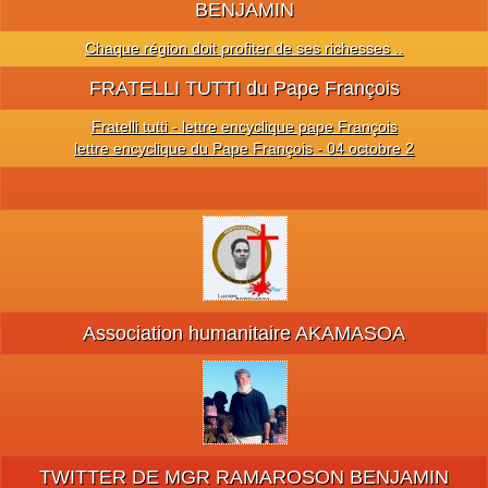
BENJAMIN
Chaque région doit profiter de ses richesses ..
FRATELLI TUTTI du Pape François
Fratelli tutti - lettre encyclique pape François
lettre encyclique du Pape François - 04 octobre 2
Association humanitaire AKAMASOA
TWITTER DE MGR RAMAROSON BENJAMIN