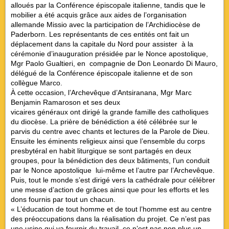
alloués par la Conférence épiscopale italienne, tandis que le
mobilier a été acquis grâce aux aides de l’organisation
allemande Missio avec la participation de l’Archidiocèse de
Paderborn. Les représentants de ces entités ont fait un
déplacement dans la capitale du Nord pour assister à la
cérémonie d’inauguration présidée par le Nonce apostolique,
Mgr Paolo Gualtieri, en compagnie de Don Leonardo Di Mauro,
délégué de la Conférence épiscopale italienne et de son
collègue Marco.
À cette occasion, l’Archevêque d’Antsiranana, Mgr Marc
Benjamin Ramaroson et ses deux
vicaires généraux ont dirigé la grande famille des catholiques
du diocèse. La prière de bénédiction a été célébrée sur le
parvis du centre avec chants et lectures de la Parole de Dieu.
Ensuite les éminents religieux ainsi que l’ensemble du corps
presbytéral en habit liturgique se sont partagés en deux
groupes, pour la bénédiction des deux bâtiments, l’un conduit
par le Nonce apostolique lui-même et l’autre par l’Archevêque.
Puis, tout le monde s’est dirigé vers la cathédrale pour célébrer
une messe d’action de grâces ainsi que pour les efforts et les
dons fournis par tout un chacun.
« L’éducation de tout homme et de tout l’homme est au centre
des préoccupations dans la réalisation du projet. Ce n’est pas
une usine qui va fournir du travail, ce n’est pas non plus un