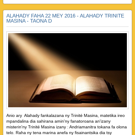
ALAHADY FAHA 22 MEY 2016 - ALAHADY TRINITE
MASINA - TAONA D
Anio ary Alahady fankalazana ny Trinité Masina, matetika ireo
mpandalina dia sahirana amin'ny fanatoroana an'izany
misterin'ny Trinité Masina izany : Andriamanitra tokana fa olona
telo. Raha ny tena marina anefa ny fisainantsika dia tsy