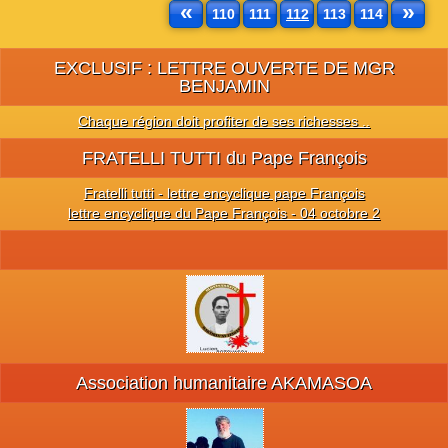
«
»
110
111
112
113
114
EXCLUSIF : LETTRE OUVERTE DE MGR
BENJAMIN
Chaque région doit profiter de ses richesses ..
FRATELLI TUTTI du Pape François
Fratelli tutti - lettre encyclique pape François
lettre encyclique du Pape François - 04 octobre 2
Association humanitaire AKAMASOA