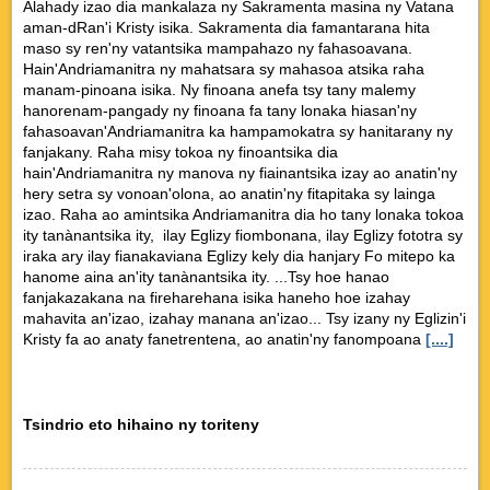
Alahady izao dia mankalaza ny Sakramenta masina ny Vatana
aman-dRan'i Kristy isika. Sakramenta dia famantarana hita
maso sy ren'ny vatantsika mampahazo ny fahasoavana.
Hain'Andriamanitra ny mahatsara sy mahasoa atsika raha
manam-pinoana isika. Ny finoana anefa tsy tany malemy
hanorenam-pangady ny finoana fa tany lonaka hiasan'ny
fahasoavan'Andriamanitra ka hampamokatra sy hanitarany ny
fanjakany. Raha misy tokoa ny finoantsika dia
hain'Andriamanitra ny manova ny fiainantsika izay ao anatin'ny
hery setra sy vonoan'olona, ao anatin'ny fitapitaka sy lainga
izao. Raha ao amintsika Andriamanitra dia ho tany lonaka tokoa
ity tanànantsika ity, ilay Eglizy fiombonana, ilay Eglizy fototra sy
iraka ary ilay fianakaviana Eglizy kely dia hanjary Fo mitepo ka
hanome aina an'ity tanànantsika ity. ...Tsy hoe hanao
fanjakazakana na fireharehana isika haneho hoe izahay
mahavita an'izao, izahay manana an'izao... Tsy izany ny Eglizin'i
Kristy fa ao anaty fanetrentena, ao anatin'ny fanompoana
[....]
Tsindrio eto hihaino ny toriteny