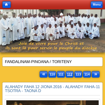
Menu
FANDALINAM-PINOANA / TORITENY
«
»
110
111
112
113
114
ALAHADY FAHA 12 JIONA 2016 - ALAHADY FAHA-11
TSOTRA - TAONA D