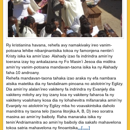
Ry kristianina havana, rehefa avy namakivaky ireo vanim-
potoana lehibe nibanjinantsika tokoa ny famonjena nentin’i
Kristy isika ka amin’izao Alahady izao fa indrindra amin’ny
toerana izay tsy ankalazana ny Fo Masin’i Jesoa dia miditra
amin’ny vanim-potoana mandavan-taona isika ka ny Alahady
faha-10 androany.
Rehefa mandavan-taona tahaka izao araka ny efa nambara
atsika matetika dia ny fandalinam-pinoana no atolotrin’ny Eglizy.
Dia amin’ny alalan’ireo vakiteny fa indrindra ny Evanjely dia
vakiteny mitohy ary toy izany koa ny vakiteny faharoa fa ny
vakiteny voalohany kosa dia ny lohahevitra mifanaraka amin’ny
Evanjely no atolotrin’ny Eglizy mba ho voavakintsika daholo
mandritra ny taona telo (taona litorjika A, B, D) ireo soratra
masina ao amin’ny baiboly. Raha manaraka isika ny
tenin’Andriamanitra ao amin’ny baiboly dia sakafo mahavelona
tokoa satria mahavelona ny finoantsika
...[.....]