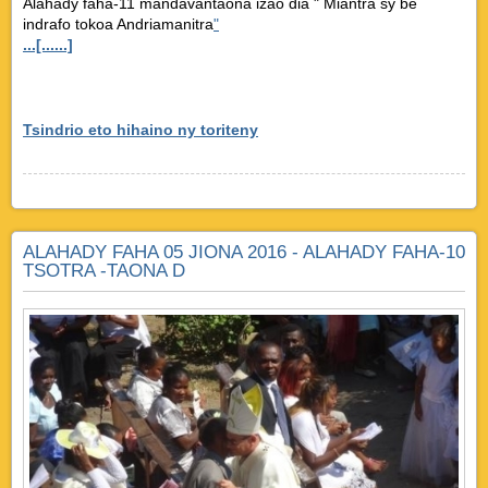
Alahady faha-11 mandavantaona izao dia " Miantra sy be
indrafo tokoa Andriamanitra
"
...[......]
Tsindrio eto hihaino ny toriteny
ALAHADY FAHA 05 JIONA 2016 - ALAHADY FAHA-10
TSOTRA -TAONA D