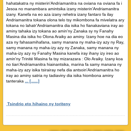
hahatakatra ny misterin'Andriamanitra na oviana na oviana fa i
Jesoa no manambara amintsika izany misterin'Andriamanitra
izany. Kanefa na eo aza izany rehetra izany fantaro fa ilay
Andriamanitra tokana olona telo tsy mikombona fa mivelatra ary
tokana no lahatr'Andriamanitra dia isika ho fianakaviana iray ao
aminy tahaka izy tokana ao amin'ny Zanaka sy ny Fanahy
Masina dia isika ho Olona Araiky ao aminy. Izany hoe na dia eo
aza ny fahasamihafana, samy manana ny maha-izy azy ny Ray,
samy manana ny maha-izy azy ny Zanaka, samy manana ny
maha-izy azy ny Fanahy Masina kanefa iray ihany izy ireo ao
amin'ny Trinité Masina fa tsy mizarazara : Olo Araiky. Izany koa
no tian'Andriamanitra hiainantsika, marina fa samy manana ny
maha-izy azy isika tsirairay nefa dia antsoin'Andriamanitra ho
iray ao aminy satria ny tadiaviny dia isika hiombona aminy
tanteraka
... [......]
Tsindrio eto hihaino ny toriteny