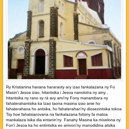
Ry Kristianina havana hararaoty ary izao fankalazana ny Fo
Masin'i Jesoa izao, hitantsika i Jesoa nanolotra ny ainy ,
hitantsika ny rano sy rà avy ami'ny Fony manambara ny
fahaterahantsika ka Izao taona masina izao anie ho
fahaterahana ho antsika, ho fahaterahan'ny diosezintsika tokoa.
Tsy hoe fahatsiarovana na fankalazana fotsiny fa matoa
mankalaza isika dia entanin'ny Fanahy Masina ka mivelona ny
Fon'i Jesoa ka ho entintsika eo anivon'ny manodidina atsika