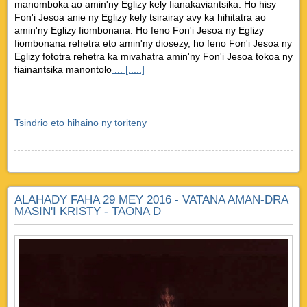
manomboka ao amin'ny Eglizy kely fianakaviantsika. Ho hisy
Fon'i Jesoa anie ny Eglizy kely tsirairay avy ka hihitatra ao
amin'ny Eglizy fiombonana. Ho feno Fon'i Jesoa ny Eglizy
fiombonana rehetra eto amin'ny diosezy, ho feno Fon'i Jesoa ny
Eglizy fototra rehetra ka mivahatra amin'ny Fon'i Jesoa tokoa ny
fiainantsika manontolo
... [.....]
Tsindrio eto hihaino ny toriteny
ALAHADY FAHA 29 MEY 2016 - VATANA AMAN-DRA
MASIN'I KRISTY - TAONA D