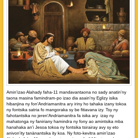
Amin'izao Alahady faha-11 mandavantaona no sady anatin'ny
taona masina famindram-po izao dia asain'ny Eglizy isika
hibanjina ny fon'Andriamanitra ary iriny ho tahaka izany tokoa
ny fontsika satria fo mangoraka sy be fitiavana izy. Tsy ny
fahotantsika no jeren'Andriamanitra fa isika ary izay ny
mahatonga ny faniriany hamindra ny fony ao amintsika mba
hanahaka an'i Jesoa tokoa ny fontsika tsirairay avy sy eto
anivon'ity tanànantsika ity koa. Ny foto-kevitra amin'izao