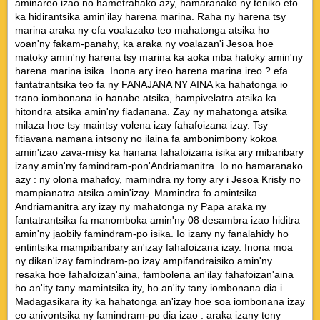
aminareo izao no hametrahako azy, hamaranako ny teniko eto
ka hidirantsika amin'ilay harena marina. Raha ny harena tsy
marina araka ny efa voalazako teo mahatonga atsika ho
voan'ny fakam-panahy, ka araka ny voalazan'i Jesoa hoe
matoky amin'ny harena tsy marina ka aoka mba hatoky amin'ny
harena marina isika. Inona ary ireo harena marina ireo ? efa
fantatrantsika teo fa ny FANAJANA NY AINA ka hahatonga io
trano iombonana io hanabe atsika, hampivelatra atsika ka
hitondra atsika amin'ny fiadanana. Zay ny mahatonga atsika
milaza hoe tsy maintsy volena izay fahafoizana izay. Tsy
fitiavana namana intsony no ilaina fa ambonimbony kokoa
amin'izao zava-misy ka hanana fahafoizana isika ary mibaribary
izany amin'ny famindram-pon'Andriamanitra. Io no hamaranako
azy : ny olona mahafoy, mamindra ny fony ary i Jesoa Kristy no
mampianatra atsika amin'izay. Mamindra fo amintsika
Andriamanitra ary izay ny mahatonga ny Papa araka ny
fantatrantsika fa manomboka amin'ny 08 desambra izao hiditra
amin'ny jaobily famindram-po isika. Io izany ny fanalahidy ho
entintsika mampibaribary an'izay fahafoizana izay. Inona moa
ny dikan'izay famindram-po izay ampifandraisiko amin'ny
resaka hoe fahafoizan'aina, fambolena an'ilay fahafoizan'aina
ho an'ity tany mamintsika ity, ho an'ity tany iombonana dia i
Madagasikara ity ka hahatonga an'izay hoe soa iombonana izay
eo anivontsika ny famindram-po dia izao : araka izany teny