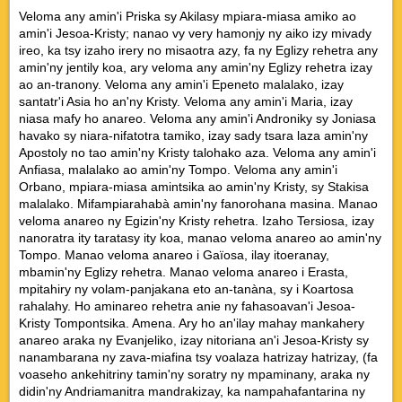
Veloma any amin'i Priska sy Akilasy mpiara-miasa amiko ao
amin'i Jesoa-Kristy; nanao vy very hamonjy ny aiko izy mivady
ireo, ka tsy izaho irery no misaotra azy, fa ny Eglizy rehetra any
amin'ny jentily koa, ary veloma any amin'ny Eglizy rehetra izay
ao an-tranony. Veloma any amin'i Epeneto malalako, izay
santatr'i Asia ho an'ny Kristy. Veloma any amin'i Maria, izay
niasa mafy ho anareo. Veloma any amin'i Androniky sy Joniasa
havako sy niara-nifatotra tamiko, izay sady tsara laza amin'ny
Apostoly no tao amin'ny Kristy talohako aza. Veloma any amin'i
Anfiasa, malalako ao amin'ny Tompo. Veloma any amin'i
Orbano, mpiara-miasa amintsika ao amin'ny Kristy, sy Stakisa
malalako. Mifampiarahabà amin'ny fanorohana masina. Manao
veloma anareo ny Egizin'ny Kristy rehetra. Izaho Tersiosa, izay
nanoratra ity taratasy ity koa, manao veloma anareo ao amin'ny
Tompo. Manao veloma anareo i Gaïosa, ilay itoeranay,
mbamin'ny Eglizy rehetra. Manao veloma anareo i Erasta,
mpitahiry ny volam-panjakana eto an-tanàna, sy i Koartosa
rahalahy. Ho aminareo rehetra anie ny fahasoavan'i Jesoa-
Kristy Tompontsika. Amena. Ary ho an'ilay mahay mankahery
anareo araka ny Evanjeliko, izay nitoriana an'i Jesoa-Kristy sy
nanambarana ny zava-miafina tsy voalaza hatrizay hatrizay, (fa
voaseho ankehitriny tamin'ny soratry ny mpaminany, araka ny
didin'ny Andriamanitra mandrakizay, ka nampahafantarina ny