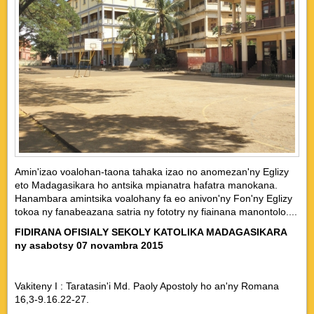
Amin'izao voalohan-taona tahaka izao no anomezan'ny Eglizy
eto Madagasikara ho antsika mpianatra hafatra manokana.
Hanambara amintsika voalohany fa eo anivon'ny Fon'ny Eglizy
tokoa ny fanabeazana satria ny fototry ny fiainana manontolo....
FIDIRANA OFISIALY SEKOLY KATOLIKA MADAGASIKARA
ny asabotsy 07 novambra 2015
Vakiteny I : Taratasin'i Md. Paoly Apostoly ho an'ny Romana
16,3-9.16.22-27.