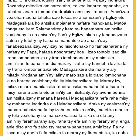
Razandry mitodika aminareo aho, eo koa ianareo mpanabe, eo
rahateo ianareo tompon'andraikitra amin'ny firenena : Amin'izao
voalohan-taona tahaka izao tokoa no anomezan'ny Eglizy eto
Madagasikara ho antsika mpianatra hafatra manokana. Matoa
tonga eto ireto Raiamandreny ireto te- hanambara amintsika
voalohany fa eo anivon'ny Fon'ny Eglizy tokoa ny fanabeazana
satria ny fototry ny fiainana manontolo ao anatin'izay
fanabeazana izay. Ary izay no hisontonako ho fampianarana ny
hafatry ny Papa, hafatra nosoratany hoe : Izao tontolo izao dia
trano iombonana ka ny trano iombonana misy amintsika
amin'izao fotoana izao dia marary. Izaho tsy handeha lavitra fa
ny trano iombonantsika eto Madagasikara dia marary ary
mitady hirodana amin'ny lafiny maro satria io trano iombonana
io no harena voalohany dia ity Madagasikara ity. Marary izy,
milaza miara-mahita isika rehetra, isika mahafantatra tsara fa
misy harena anefa eto amin'ity tanintsika ity. Ary averimberina
amintsika izany manana harena i Madagasikara nefa raha misy
ny mahantra indrindra dia i Madagasikara. Araka ny voalazan'ny
manam-pahaizana fa tsy izaho no nilaza an'ity, matetika manko
ny telo voalohany no mahazo valisoa fa isika dia efa any
amin'ny faramparany any, raha tsy efa amin'ny farany any, enga
anie diso aho fa zaho tsy manam-pahaizana amin'izay. Fa ny
zava-misy anefa f'efa milaza fa marary ny firenentsika, ka noho