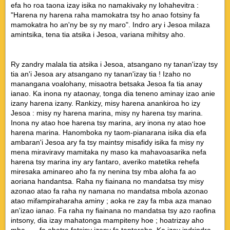
efa ho roa taona izay isika no namakivaky ny lohahevitra :
"Harena ny harena raha mamokatra tsy ho anao fotsiny fa
mamokatra ho an'ny be sy ny maro". Indro ary i Jesoa milaza
amintsika, tena tia atsika i Jesoa, variana mihitsy aho.
Ry zandry malala tia atsika i Jesoa, atsangano ny tanan'izay tsy
tia an'i Jesoa ary atsangano ny tanan'izay tia ! Izaho no
manangana voalohany, misaotra betsaka Jesoa fa tia anay
ianao. Ka inona ny ataonay, tonga dia teneno aminay izao anie
izany harena izany. Rankizy, misy harena anankiroa ho izy
Jesoa : misy ny harena marina, misy ny harena tsy marina.
Inona ny atao hoe harena tsy marina, ary inona ny atao hoe
harena marina. Hanomboka ny taom-pianarana isika dia efa
ambaran'i Jesoa ary fa tsy maintsy misafidy isika fa misy ny
mena miraviravy mamitaka ny maso ka mahavoasarika nefa
harena tsy marina iny ary fantaro, averiko matetika rehefa
miresaka aminareo aho fa ny nenina tsy mba aloha fa ao
aoriana handantsa. Raha ny fiainana no mandatsa tsy misy
azonao atao fa raha ny namana no mandatsa mbola azonao
atao mifampiraharaha aminy ; aoka re zay fa mba aza manao
an'izao ianao. Fa raha ny fiainana no mandatsa tsy azo raofina
intsony, dia izay mahatonga mampiteny hoe ; hoatrizay aho
mba...... fa ohatra fotsiny izany fa tanteraho. Ka izay indrindra