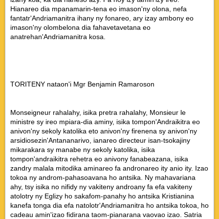
Hianareo dia mpanamarin-tena eo imason'ny olona, nefa
fantatr'Andriamanitra ihany ny fonareo, ary izay ambony eo
imason'ny olombelona dia fahavetavetana eo
anatrehan'Andriamanitra kosa.
TORITENY nataon'i Mgr Benjamin Ramaroson
Monseigneur rahalahy, isika pretra rahalahy, Monsieur le
ministre sy ireo mpiara-dia aminy, isika tompon'Andraikitra eo
anivon'ny sekoly katolika eto anivon'ny firenena sy anivon'ny
arsidiosezin'Antananarivo, ianareo directeur isan-tsokajiny
mikarakara sy manabe ny sekoly katolika, isika
tompon'andraikitra rehetra eo anivony fanabeazana, isika
zandry malala mitodika aminareo fa andronareo ity anio ity. Izao
tokoa ny androm-pahasoavana ho antsika. Ny mahavariana
ahy, tsy isika no nifidy ny vakiteny androany fa efa vakiteny
atolotry ny Eglizy ho sakafom-panahy ho antsika Kristianina
kanefa tonga dia efa natolotr'Andriamanitra ho antsika tokoa, ho
cadeau amin'izao fidirana taom-pianarana vaovao izao. Satria