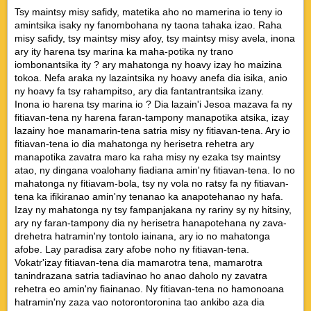
Tsy maintsy misy safidy, matetika aho no mamerina io teny io
amintsika isaky ny fanombohana ny taona tahaka izao. Raha
misy safidy, tsy maintsy misy afoy, tsy maintsy misy avela, inona
ary ity harena tsy marina ka maha-potika ny trano
iombonantsika ity ? ary mahatonga ny hoavy izay ho maizina
tokoa. Nefa araka ny lazaintsika ny hoavy anefa dia isika, anio
ny hoavy fa tsy rahampitso, ary dia fantantrantsika izany.
Inona io harena tsy marina io ? Dia lazain'i Jesoa mazava fa ny
fitiavan-tena ny harena faran-tampony manapotika atsika, izay
lazainy hoe manamarin-tena satria misy ny fitiavan-tena. Ary io
fitiavan-tena io dia mahatonga ny herisetra rehetra ary
manapotika zavatra maro ka raha misy ny ezaka tsy maintsy
atao, ny dingana voalohany fiadiana amin'ny fitiavan-tena. Io no
mahatonga ny fitiavam-bola, tsy ny vola no ratsy fa ny fitiavan-
tena ka ifikiranao amin'ny tenanao ka anapotehanao ny hafa.
Izay ny mahatonga ny tsy fampanjakana ny rariny sy ny hitsiny,
ary ny faran-tampony dia ny herisetra hanapotehana ny zava-
drehetra hatramin'ny tontolo iainana, ary io no mahatonga
afobe. Lay paradisa zary afobe noho ny fitiavan-tena.
Vokatr'izay fitiavan-tena dia mamarotra tena, mamarotra
tanindrazana satria tadiavinao ho anao daholo ny zavatra
rehetra eo amin'ny fiainanao. Ny fitiavan-tena no hamonoana
hatramin'ny zaza vao notorontoronina tao ankibo aza dia