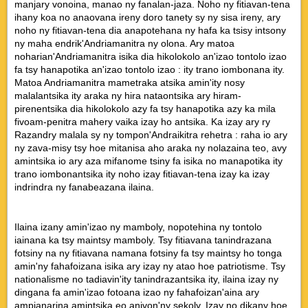
manjary vonoina, manao ny fanalan-jaza. Noho ny fitiavan-tena
ihany koa no anaovana ireny doro tanety sy ny sisa ireny, ary
noho ny fitiavan-tena dia anapotehana ny hafa ka tsisy intsony
ny maha endrik'Andriamanitra ny olona. Ary matoa
noharian'Andriamanitra isika dia hikolokolo an'izao tontolo izao
fa tsy hanapotika an'izao tontolo izao : ity trano iombonana ity.
Matoa Andriamanitra mametraka atsika amin'ity nosy
malalantsika ity araka ny hira nataontsika ary hiram-
pirenentsika dia hikolokolo azy fa tsy hanapotika azy ka mila
fivoam-penitra mahery vaika izay ho antsika. Ka izay ary ry
Razandry malala sy ny tompon'Andraikitra rehetra : raha io ary
ny zava-misy tsy hoe mitanisa aho araka ny nolazaina teo, avy
amintsika io ary aza mifanome tsiny fa isika no manapotika ity
trano iombonantsika ity noho izay fitiavan-tena izay ka izay
indrindra ny fanabeazana ilaina.
Ilaina izany amin'izao ny mamboly, nopotehina ny tontolo
iainana ka tsy maintsy mamboly. Tsy fitiavana tanindrazana
fotsiny na ny fitiavana namana fotsiny fa tsy maintsy ho tonga
amin'ny fahafoizana isika ary izay ny atao hoe patriotisme. Tsy
nationalisme no tadiavin'ity tanindrazantsika ity, ilaina izay ny
dingana fa amin'izao fotoana izao ny fahafoizan'aina ary
ampianarina amintsika eo anivon'ny sekoly. Izay no dikany hoe