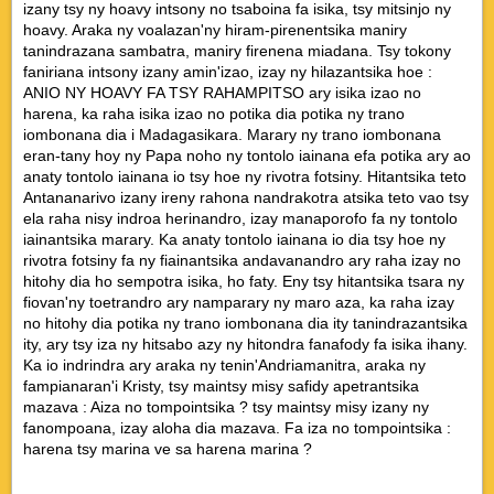
izany tsy ny hoavy intsony no tsaboina fa isika, tsy mitsinjo ny
hoavy. Araka ny voalazan'ny hiram-pirenentsika maniry
tanindrazana sambatra, maniry firenena miadana. Tsy tokony
faniriana intsony izany amin'izao, izay ny hilazantsika hoe :
ANIO NY HOAVY FA TSY RAHAMPITSO ary isika izao no
harena, ka raha isika izao no potika dia potika ny trano
iombonana dia i Madagasikara. Marary ny trano iombonana
eran-tany hoy ny Papa noho ny tontolo iainana efa potika ary ao
anaty tontolo iainana io tsy hoe ny rivotra fotsiny. Hitantsika teto
Antananarivo izany ireny rahona nandrakotra atsika teto vao tsy
ela raha nisy indroa herinandro, izay manaporofo fa ny tontolo
iainantsika marary. Ka anaty tontolo iainana io dia tsy hoe ny
rivotra fotsiny fa ny fiainantsika andavanandro ary raha izay no
hitohy dia ho sempotra isika, ho faty. Eny tsy hitantsika tsara ny
fiovan'ny toetrandro ary namparary ny maro aza, ka raha izay
no hitohy dia potika ny trano iombonana dia ity tanindrazantsika
ity, ary tsy iza ny hitsabo azy ny hitondra fanafody fa isika ihany.
Ka io indrindra ary araka ny tenin'Andriamanitra, araka ny
fampianaran'i Kristy, tsy maintsy misy safidy apetrantsika
mazava : Aiza no tompointsika ? tsy maintsy misy izany ny
fanompoana, izay aloha dia mazava. Fa iza no tompointsika :
harena tsy marina ve sa harena marina ?