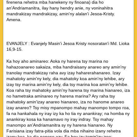
firenena rehetra mba hanekeny ny finoana) dia ho
an'Andriamanitra, ilay hany hendry anie, ny voninahitra
mandrakizay mandrakizay, amin'ny alalan'i Jesoa-Kristy.
Amena.
EVANJELY : Evanjely Masin'i Jesoa Kristy nosoratan'i Md. Lioka
16,9-15.
Ka hoy aho aminareo: Aoka ny harena tsy marina no
hahazoanareo sakaiza, mba handraisany anareo any amin'ny
tranolay mandrakizay raha avy izay haharerahanareo. Izay
mahatoky amin'ny kely, dia mahatoky koa amin'ny lehibe, ary
izay tsy marina amin'ny kely, dia tsy marina koa amin'ny lehibe.
Koa raha tsy mahatoky amin'ny harena tsy marina hianareo, iza
no hametraka aminareo ny harena marina? Ary raha tsy
mahatoky amin'izay anareo hianareo, iza no hanome anareo
izay anareo? Tsy misy mpanompo mahay manompo tompo roa,
fa na hankahala ny iray izy ka ho tia ny anankiray; na homba ny
anankiray kosa ka hanamavo ny iray indray. Tsy mahay
manompo an'Andriamanitra sy ny harena hianareo. Ny
Farisiana izay fatra-pitia vola dia mba nihaino izany rehetra
izany koa, ka dia naneso azy. Fa hoy izy tamin'izy ireo: