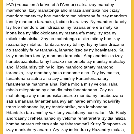
EVA (Education à la Vie et à l'Amour) satria izay mahafoy
mamelona. Izay mahatonga aho milaza amintsika hoe : izay
mandoro tanety tsy hoe mandoro tanindrazana fa izay mandoro
tanety mamono taranaka, tadidio tsara izay. Ny mandoro tanety
tsy hoe mandoro tanindrazana, ny razana anie efa maty ka
inona koa ny hikolokoloana ny razana efa maty, izy aza ny
mikolokolo atsika. Zay no mahatonga atsika miteny hoe izay
razana tsy mitaha... fantatrareo ny tohiny. Tsy ny tanindrazana
no sarobidy fa ny taranaka, ianareo izao sy ny hoavinareo. Ka
izay mandoro tanety, mamono taranaka. Ampianarintsika izay,
hanabeazantsika fa ny fianako manontolo tsy maintsy mahafoy
aho. Mbola misy tohiny io, izay mandoro tanety mamono
taranaka, izay mamboly hazo manome aina. Zay lay maitso,
fanantenana satria aina avy amin'ny Fanantenana ary
fanantenana manome aina. Raha mbola misy velona, raha
mbola mitepotepo ny aina dia misy fanantenana. Zay no
mahatonga ahy mamporisika anareo momba ny fanabeazana
satria manana fanantenana avy aminareo amin'ny hoavin'ity
trano iombonana ity, ny tontolontsika, soa iombonana.
Hitantsika tao amin'ny vakiteny voalohany nosoratan'i Md Paoly
androaany : rehefa nanao ny veloma rehetraretra izy dia nilaza
homba anareo rehetra anie ny fahasoavan'i Kristy Tompontsika
izay mankahery anareo. Ary izay indrindra ry Razandry malala,