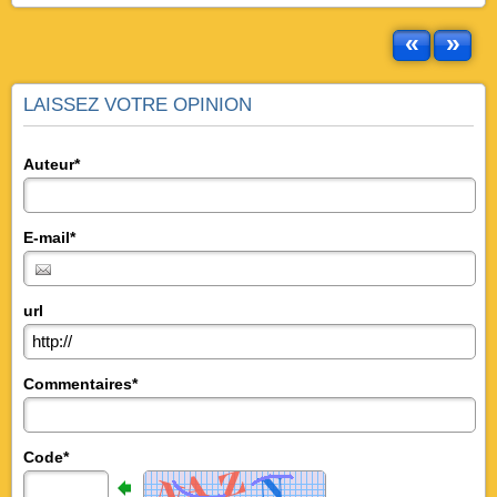
«
»
LAISSEZ VOTRE OPINION
Auteur*
E-mail*
url
Commentaires*
Code*