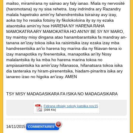
maitso, miramirana ny sainao ary faly ianao. Miala ny nervosité
(haromotana) sy ny sisa rehetra. Izay indrindra ary Razandry
malala hapetrako amin'ny fahendrentsika tsirairay avy izay,
aoka tsy ho resaka fotsiny ity fikolokoloina ity sy ny ezaka
ataontsika amin'ny hoe HARENA NY HARENA RAHA
MAMOKATRA ARY MAMOKATRA HO AN'NY BE SY NY MARO,
tsy maintsy misy dingana atao hanambarantsika fa mandray an-
tanana an'izay tokoa isika ka raisintsika izay ezaka izay mba
handresentsika an'io harena tsy marina dia ny fitiavan-tena io
izay manapotika ny firenentsika, manapotika an'ity Nosy
malalantsika ity ka mba ho harena marina tokoa no
ampiasaintsika ka amin'izay hifanasoa, hifanatsara tokoa isika
dia tanteraka ny hiram-pirenentsika, hiadam-pinaritra isika ary
ianareo izao no higoka an'izay. AMEN
TSY MISY MADAGASIKARA FA ISIKA NO MADAGASIKARA
Fidirana ofisialy sekoly katolika nov15
[398 Kb]
0
14/11/2015
COMMENTAIRES