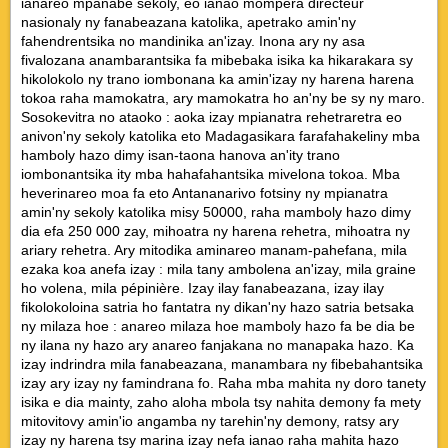
ianareo mpanabe sekoly, eo ianao mompera directeur
nasionaly ny fanabeazana katolika, apetrako amin'ny
fahendrentsika no mandinika an'izay. Inona ary ny asa
fivalozana anambarantsika fa mibebaka isika ka hikarakara sy
hikolokolo ny trano iombonana ka amin'izay ny harena harena
tokoa raha mamokatra, ary mamokatra ho an'ny be sy ny maro.
Sosokevitra no ataoko : aoka izay mpianatra rehetraretra eo
anivon'ny sekoly katolika eto Madagasikara farafahakeliny mba
hamboly hazo dimy isan-taona hanova an'ity trano
iombonantsika ity mba hahafahantsika mivelona tokoa. Mba
heverinareo moa fa eto Antananarivo fotsiny ny mpianatra
amin'ny sekoly katolika misy 50000, raha mamboly hazo dimy
dia efa 250 000 zay, mihoatra ny harena rehetra, mihoatra ny
ariary rehetra. Ary mitodika aminareo manam-pahefana, mila
ezaka koa anefa izay : mila tany ambolena an'izay, mila graine
ho volena, mila pépinière. Izay ilay fanabeazana, izay ilay
fikolokoloina satria ho fantatra ny dikan'ny hazo satria betsaka
ny milaza hoe : anareo milaza hoe mamboly hazo fa be dia be
ny ilana ny hazo ary anareo fanjakana no manapaka hazo. Ka
izay indrindra mila fanabeazana, manambara ny fibebahantsika
izay ary izay ny famindrana fo. Raha mba mahita ny doro tanety
isika e dia mainty, zaho aloha mbola tsy nahita demony fa mety
mitovitovy amin'io angamba ny tarehin'ny demony, ratsy ary
izay ny harena tsy marina izay nefa ianao raha mahita hazo