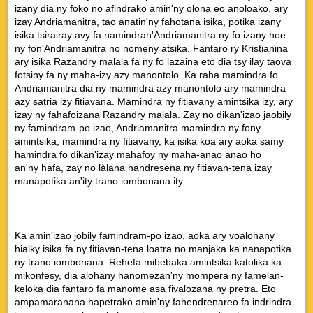
izany dia ny foko no afindrako amin'ny olona eo anoloako, ary
izay Andriamanitra, tao anatin'ny fahotana isika, potika izany
isika tsirairay avy fa namindran'Andriamanitra ny fo izany hoe
ny fon'Andriamanitra no nomeny atsika. Fantaro ry Kristianina
ary isika Razandry malala fa ny fo lazaina eto dia tsy ilay taova
fotsiny fa ny maha-izy azy manontolo. Ka raha mamindra fo
Andriamanitra dia ny mamindra azy manontolo ary mamindra
azy satria izy fitiavana. Mamindra ny fitiavany amintsika izy, ary
izay ny fahafoizana Razandry malala. Zay no dikan'izao jaobily
ny famindram-po izao, Andriamanitra mamindra ny fony
amintsika, mamindra ny fitiavany, ka isika koa ary aoka samy
hamindra fo dikan'izay mahafoy ny maha-anao anao ho
an'ny hafa, zay no làlana handresena ny fitiavan-tena izay
manapotika an'ity trano iombonana ity.
Ka amin'izao jobily famindram-po izao, aoka ary voalohany
hiaiky isika fa ny fitiavan-tena loatra no manjaka ka nanapotika
ny trano iombonana. Rehefa mibebaka amintsika katolika ka
mikonfesy, dia alohany hanomezan'ny mompera ny famelan-
keloka dia fantaro fa manome asa fivalozana ny pretra. Eto
ampamaranana hapetrako amin'ny fahendrenareo fa indrindra