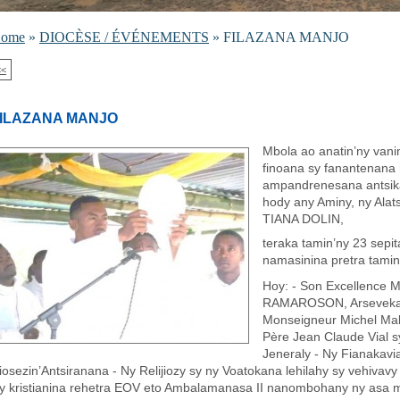
ome
»
DIOCÈSE / ÉVÉNEMENTS
» FILAZANA MANJO
<<
ILAZANA MANJO
Mbola ao anatin’ny vani
finoana sy fanantenana 
ampandrenesana antsika
hody any Aminy, ny Alat
TIANA DOLIN,
teraka tamin’ny 23 sep
namasinina pretra tami
Hoy: - Son Excellence 
RAMAROSON, Arsevekan’
Monseigneur Michel Mal
Père Jean Claude Vial 
Jeneraly - Ny Fianakavi
iosezin’Antsiranana - Ny Relijiozy sy ny Voatokana lehilahy sy vehivavy
y kristianina rehetra EOV eto Ambalamanasa II nanombohany ny asa ma