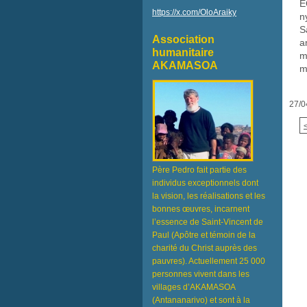
E
https://x.com/OloAraiky
n
S
Association
a
humanitaire
m
AKAMASOA
m
27/0
Père Pedro fait partie des
individus exceptionnels dont
la vision, les réalisations et les
bonnes œuvres, incarnent
l’essence de Saint-Vincent de
Paul (Apôtre et témoin de la
charité du Christ auprès des
pauvres). Actuellement 25 000
personnes vivent dans les
villages d’AKAMASOA
(Antananarivo) et sont à la