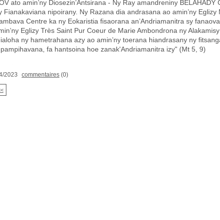
OV ato amin’ny Diosezin’Antsirana - Ny Ray amandreniny BELAHADY G
y Fianakaviana nipoirany. Ny Razana dia andrasana ao amin’ny Eglizy 
ambava Centre ka ny Eokaristia fisaorana an’Andriamanitra sy fanaova
min’ny Eglizy Très Saint Pur Coeur de Marie Ambondrona ny Alakamisy 
ialoha ny hametrahana azy ao amin’ny toerana hiandrasany ny fitsan
pampihavana, fa hantsoina hoe zanak'Andriamanitra izy" (Mt 5, 9)
4/2023
commentaires
(0)
<<