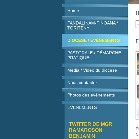
Home
H
FANDALINAM-PINOANA /
TORITENY
DIOCÈSE / ÉVÉNEMENTS
F
PASTORALE / DÉMARCHE
PRATIQUE
Media / Vidéo du diocèse
Nous contacter
Photos des événements
EVENEMENTS
TWITTER DE MGR
D
RAMAROSON
N
BENJAMIN