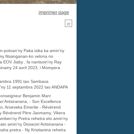
imprimer page
>>
m-potoan’ny Paka isika ka amin'ny
ny fitsanganan-ko velona no
 EOV Jiaby , fa nantsoin'ny Ray
sinainy 24 avril 2023, i Mompera
itambra 1991 tao Sambava
n’ny 11 septambra 2022 tao ANDAPA
Monseigneur Benjamin Marc
Antsiranana, - Son Excellence
o, Arseveka Emerite - Révérend
sy Révérend Père Jaomamy, Vikera
amben’ny Pretra rehetra eto amin'ny
 ato amin'ny Diosezin’Antsiranana -
ha pretra - Ny Kristianina rehetra