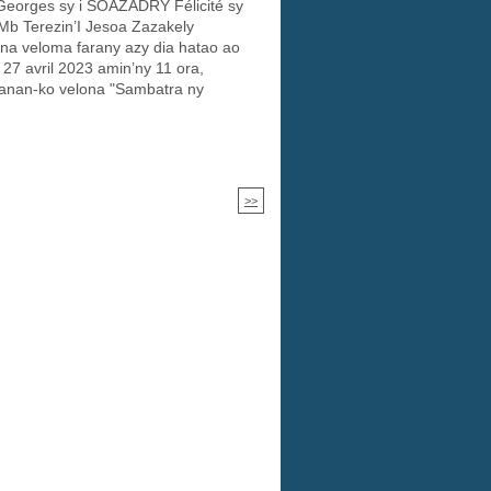
eorges sy i SOAZADRY Félicité sy
Mb Terezin’I Jesoa Zazakely
na veloma farany azy dia hatao ao
27 avril 2023 amin’ny 11 ora,
ganan-ko velona "Sambatra ny
>>