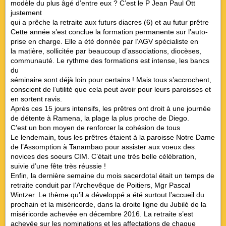
modèle du plus âgé d’entre eux ? C’est le P Jean Paul Ott
justement
qui a prêche la retraite aux futurs diacres (6) et au futur prêtre
Cette année s’est conclue la formation permanente sur l’auto-
prise en charge. Elle a été donnée par l’AGV spécialiste en
la matière, sollicitée par beaucoup d’associations, diocèses,
communauté. Le rythme des formations est intense, les bancs
du
séminaire sont déjà loin pour certains ! Mais tous s’accrochent,
conscient de l’utilité que cela peut avoir pour leurs paroisses et
en sortent ravis.
Après ces 15 jours intensifs, les prêtres ont droit à une journée
de détente à Ramena, la plage la plus proche de Diego.
C’est un bon moyen de renforcer la cohésion de tous
Le lendemain, tous les prêtres étaient à la paroisse Notre Dame
de l’Assomption à Tanambao pour assister aux voeux des
novices des soeurs CIM. C’était une très belle célébration,
suivie d’une fête très réussie !
Enfin, la dernière semaine du mois sacerdotal était un temps de
retraite conduit par l’Archevêque de Poitiers, Mgr Pascal
Wintzer. Le thème qu’il a développé a été surtout l’accueil du
prochain et la miséricorde, dans la droite ligne du Jubilé de la
miséricorde achevée en décembre 2016. La retraite s’est
achevée sur les nominations et les affectations de chaque