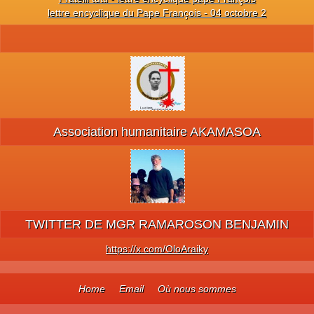
lettre encyclique du Pape François - 04 octobre 2
Association humanitaire AKAMASOA
TWITTER DE MGR RAMAROSON BENJAMIN
https://x.com/OloAraiky
Home
Email
Où nous sommes