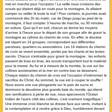
met en marche pour l’occasion ! La veille nous croisions des
scouts qui étaient déjà en route pour la montagne, ils allaient
camper ou veiller là toute la nuit ! Pour certains, la journée avait
commencé dès 2h du matin, car de Diego jusqu’au pied de la
montagne, il faut compter 3 heures de marche, ou 30 minutes
en voiture. Quoi qu’il en soit, chacun se donne les moyens
d’arriver à l’heure pour le départ de son groupe afin de gravir la
montagne au rythme du chemin de croix. En effet, le diocèse
est réparti en 14 groupes, correspondant aux différentes
paroisses, quartiers ou associations. Les 14 stations du chemin
de croix se vivent ensemble, portés par les chants et les textes
sacrés. Chacun s’entraide pour gravir la montagne : les enfants
passent de bras en bras, les scouts transportent tout le matériel
pour la messe. Au fur et à mesure de la montée, la vue sur les
collines avoisinantes et la mer en contre-bas se dessinent…
Chaque station du chemin de croix est l’occasion d’intérioriser le
sacrifice du Christ. Au sommet, la vue est à couper le souffle !
Nous avons une vue plongeante sur le pain de sucre et
dominons la deuxième plus grande baie du monde, qui étend
ses ramifications à perte de vue, nous apercevons l’Océan
Indien de l’autre côté des collines, c’est vraiment magnifique !
Une immense croix blanche se dresse face aux vents, invitant à
la contemplation et à rendre grâce à Dieu, humblement devant