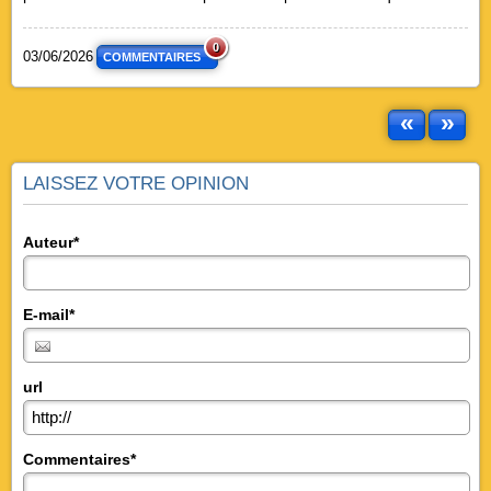
0
03/06/2026
COMMENTAIRES
«
»
LAISSEZ VOTRE OPINION
Auteur*
E-mail*
url
Commentaires*