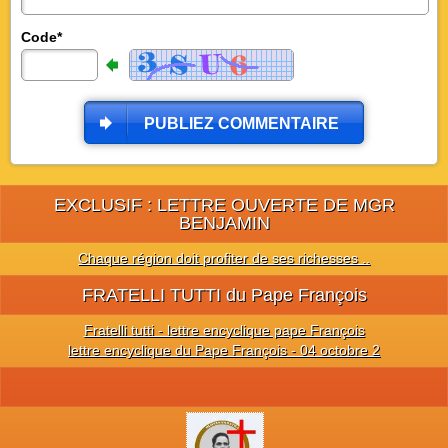
Code*
PUBLIEZ COMMENTAIRE
EXCLUSIF : LETTRE OUVERTE DE MGR
BENJAMIN
Chaque région doit profiter de ses richesses ..
FRATELLI TUTTI du Pape François
Fratelli tutti - lettre encyclique pape François
lettre encyclique du Pape François - 04 octobre 2