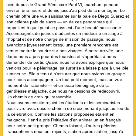
pied depuis le Grand Séminaire Paul VI, marchant pendant
environ une heure et demie jusqu'au pied de la montagne. Le
chemin offre une vue saisissante sur la baie de Diego Suarez et
son célèbre pain de sucre — un de ces panoramas qui
rappellent à quel point ce pays est d'une beauté saisissante.
Accompagnés de jeunes étudiantes en médecine en stage à
l'hôpital et de notre chargé de mission de passage, nous
avancions joyeusement lorsqu'une première rencontre est
venue mettre le sourire sur nos visages. À notre arrivée, une
dame nous a pris pour des touristes et s'apprêtait à nous
demander de partir. Quand nous lui avons expliqué que nous
venions pour le pèlerinage, sa surprise a laissé place à une joie
lumineuse. Elle a tenu à s'assurer que nous avions un groupe
pour nous accompagner. Un tout petit moment, mais un vrai
moment de fraternité — et un beau témoignage de la
gentillesse malgache, que nous ne cessons de redécouvrir.
Un chemin de croix qui rassemble
Nous avons ensuite rejoint les étudiants et les séminaristes
pour vivre avec euxs le chemin de croix menant jusqu'au lieu de
la célébration. Comme les stations proposées étaient en
malgache, Henri a pris l'initiative d'en animer un en français
pour notre petit groupe. Chemin faisant, d'autres pèlerins
francophones nous ont rejoints, station après station, jusqu'à