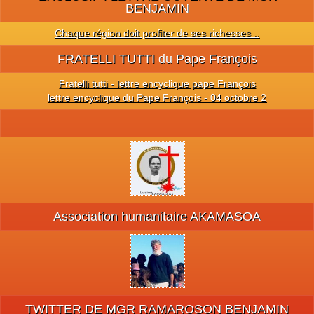
BENJAMIN
Chaque région doit profiter de ses richesses ..
FRATELLI TUTTI du Pape François
Fratelli tutti - lettre encyclique pape François
lettre encyclique du Pape François - 04 octobre 2
Association humanitaire AKAMASOA
TWITTER DE MGR RAMAROSON BENJAMIN