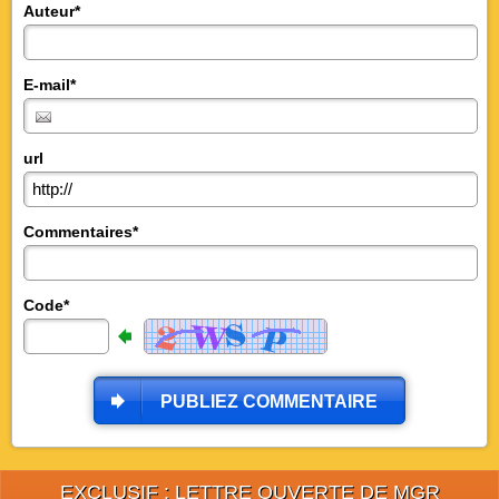
Auteur*
E-mail*
url
Commentaires*
Code*
PUBLIEZ COMMENTAIRE
EXCLUSIF : LETTRE OUVERTE DE MGR