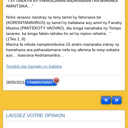
“TSY ISIKA FA NY FAHASOAVAN’ANDRIAMANITRA MIARAKA
AMINTSIKA....”
Noho ianareo nandray ny teny tamin’ny fahoriana be
(KORONTANAVIRUS) sy tamin’ny hafaliana avy amin’ny Fanahy
Masina (PANTEKOTY VAOVAO), dia tonga nanahaka ny Tompo
ianareo, ka tonga fakàn-tahaka ho an’ny mpino rehetra…”
(1Tes 1, 6)
Marina fa mbola nampitomboina 15 andro manaraka indray ny
hamehana ara-pahasalamana nefa tsy afenina fa misy vokatra
azo… Isaorana Andriamanitra…
Tsindrio eto hamaky ny hafatra
0
28/05/2021
COMMENTAIRES
«
»
LAISSEZ VOTRE OPINION