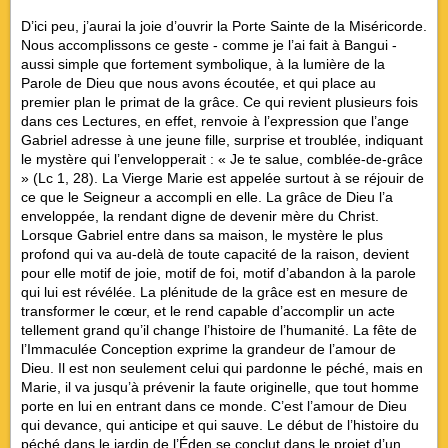
D’ici peu, j’aurai la joie d’ouvrir la Porte Sainte de la Miséricorde.
Nous accomplissons ce geste - comme je l’ai fait à Bangui -
aussi simple que fortement symbolique, à la lumière de la
Parole de Dieu que nous avons écoutée, et qui place au
premier plan le primat de la grâce. Ce qui revient plusieurs fois
dans ces Lectures, en effet, renvoie à l’expression que l’ange
Gabriel adresse à une jeune fille, surprise et troublée, indiquant
le mystère qui l’envelopperait : « Je te salue, comblée-de-grâce
» (Lc 1, 28). La Vierge Marie est appelée surtout à se réjouir de
ce que le Seigneur a accompli en elle. La grâce de Dieu l’a
enveloppée, la rendant digne de devenir mère du Christ.
Lorsque Gabriel entre dans sa maison, le mystère le plus
profond qui va au-delà de toute capacité de la raison, devient
pour elle motif de joie, motif de foi, motif d’abandon à la parole
qui lui est révélée. La plénitude de la grâce est en mesure de
transformer le cœur, et le rend capable d’accomplir un acte
tellement grand qu’il change l’histoire de l’humanité. La fête de
l’Immaculée Conception exprime la grandeur de l’amour de
Dieu. Il est non seulement celui qui pardonne le péché, mais en
Marie, il va jusqu’à prévenir la faute originelle, que tout homme
porte en lui en entrant dans ce monde. C’est l’amour de Dieu
qui devance, qui anticipe et qui sauve. Le début de l’histoire du
péché dans le jardin de l’Éden se conclut dans le projet d’un