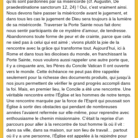
qu’ils sont pardonnés par sa miséricorde (cf. Augustin, De
praedestinatione sanctorum 12, 24) ! Oui, c’est vraiment ainsi.
Nous devons faire passer la miséricorde avant le jugement, et
dans tous les cas le jugement de Dieu sera toujours à la lumière
de sa miséricorde. Traverser la Porte Sainte nous fait donc
nous sentir participants de ce mystère d’amour, de tendresse.
Abandonnons toute forme de peur et de crainte, parce que cela
ne sied pas à celui qui est aimé ; vivons plutôt la joie de la
rencontre avec la grâce qui transforme tout. Aujourd’hui, ici à
Rome et dans tous les diocèses du monde, en franchissant la
Porte Sainte, nous voulons aussi rappeler une autre porte que,
il y a cinquante ans, les Pères du Concile Vatican II ont ouverte
vers le monde. Cette échéance ne peut pas être rappelée
seulement pour la richesse des documents produits, qui jusqu’à
nos jours permettent de vérifier le grand progrès accompli dans
la foi. Mais, en premier lieu, le Concile a été une rencontre. Une
véritable rencontre entre l’Église et les hommes de notre temps.
Une rencontre marquée par la force de l’Esprit qui poussait son
Église à sortir des obstacles qui pendant de nombreuses
années l’avaient refermée sur elle-même, pour reprendre avec
enthousiasme le chemin missionnaire. C’était la reprise d’un
parcours pour aller à la rencontre de tout homme là où il vit :
dans sa ville, dans sa maison, sur son lieu de travail… partout
où il y a une personne, l’Église est appelée à la rejoindre pour