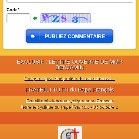
Code*
PUBLIEZ COMMENTAIRE
EXCLUSIF : LETTRE OUVERTE DE MGR
BENJAMIN
Chaque région doit profiter de ses richesses ..
FRATELLI TUTTI du Pape François
Fratelli tutti - lettre encyclique pape François
lettre encyclique du Pape François - 04 octobre 2