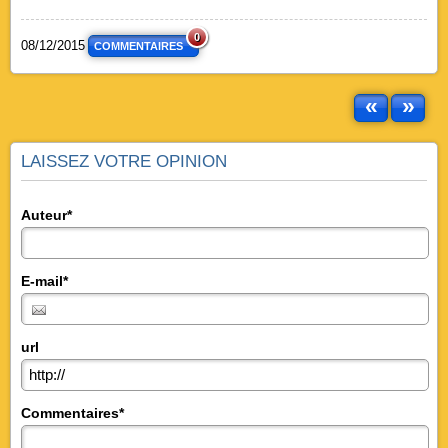
0
08/12/2015
COMMENTAIRES
«
»
LAISSEZ VOTRE OPINION
Auteur*
E-mail*
url
Commentaires*