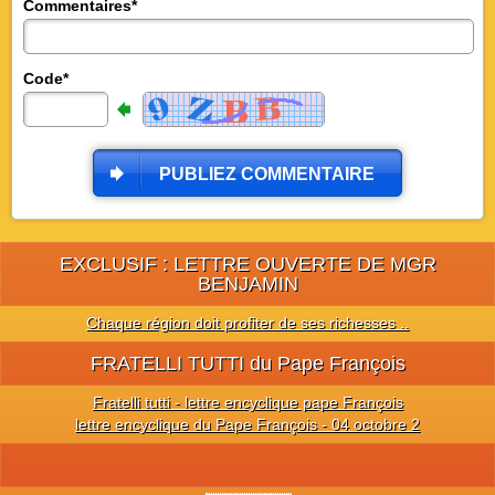
Commentaires*
Code*
PUBLIEZ COMMENTAIRE
EXCLUSIF : LETTRE OUVERTE DE MGR
BENJAMIN
Chaque région doit profiter de ses richesses ..
FRATELLI TUTTI du Pape François
Fratelli tutti - lettre encyclique pape François
lettre encyclique du Pape François - 04 octobre 2