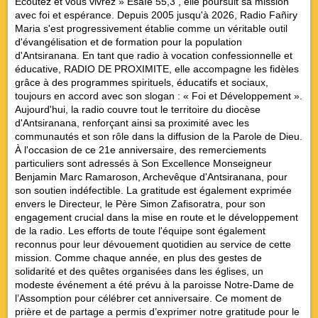
Écoutez et vous vivrez » Esaïe 55,3 , elle poursuit sa mission
avec foi et espérance. Depuis 2005 jusqu'à 2026, Radio Fañiry
Maria s'est progressivement établie comme un véritable outil
d'évangélisation et de formation pour la population
d'Antsiranana. En tant que radio à vocation confessionnelle et
éducative, RADIO DE PROXIMITE, elle accompagne les fidèles
grâce à des programmes spirituels, éducatifs et sociaux,
toujours en accord avec son slogan : « Foi et Développement ».
Aujourd'hui, la radio couvre tout le territoire du diocèse
d'Antsiranana, renforçant ainsi sa proximité avec les
communautés et son rôle dans la diffusion de la Parole de Dieu.
À l'occasion de ce 21e anniversaire, des remerciements
particuliers sont adressés à Son Excellence Monseigneur
Benjamin Marc Ramaroson, Archevêque d'Antsiranana, pour
son soutien indéfectible. La gratitude est également exprimée
envers le Directeur, le Père Simon Zafisoratra, pour son
engagement crucial dans la mise en route et le développement
de la radio. Les efforts de toute l'équipe sont également
reconnus pour leur dévouement quotidien au service de cette
mission. Comme chaque année, en plus des gestes de
solidarité et des quêtes organisées dans les églises, un
modeste événement a été prévu à la paroisse Notre-Dame de
l’Assomption pour célébrer cet anniversaire. Ce moment de
prière et de partage a permis d’exprimer notre gratitude pour le