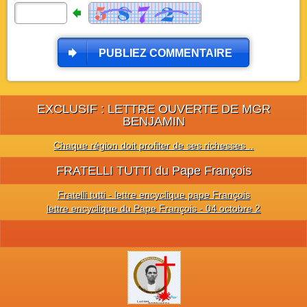
PUBLIEZ COMMENTAIRE
EXCLUSIF : LETTRE OUVERTE DE MGR
BENJAMIN
Chaque région doit profiter de ses richesses ..
FRATELLI TUTTI du Pape François
Fratelli tutti - lettre encyclique pape François
lettre encyclique du Pape François - 04 octobre 2