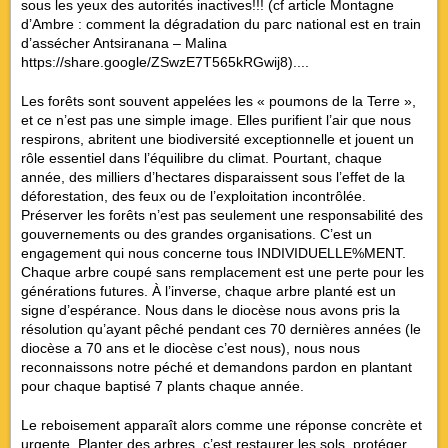
sous les yeux des autorités inactives!!! (cf article Montagne
d’Ambre : comment la dégradation du parc national est en train
d’assécher Antsiranana – Malina
https://share.google/ZSwzE7T565kRGwij8)....
Les forêts sont souvent appelées les « poumons de la Terre »,
et ce n’est pas une simple image. Elles purifient l’air que nous
respirons, abritent une biodiversité exceptionnelle et jouent un
rôle essentiel dans l’équilibre du climat. Pourtant, chaque
année, des milliers d’hectares disparaissent sous l’effet de la
déforestation, des feux ou de l’exploitation incontrôlée.
Préserver les forêts n’est pas seulement une responsabilité des
gouvernements ou des grandes organisations. C’est un
engagement qui nous concerne tous INDIVIDUELLE%MENT.
Chaque arbre coupé sans remplacement est une perte pour les
générations futures. À l’inverse, chaque arbre planté est un
signe d’espérance. Nous dans le diocèse nous avons pris la
résolution qu’ayant pêché pendant ces 70 dernières années (le
diocèse a 70 ans et le diocèse c’est nous), nous nous
reconnaissons notre péché et demandons pardon en plantant
pour chaque baptisé 7 plants chaque année.
Le reboisement apparaît alors comme une réponse concrète et
urgente. Planter des arbres, c’est restaurer les sols, protéger