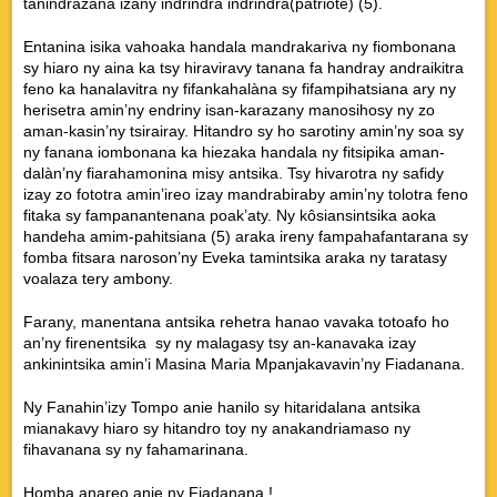
tanindrazana izany indrindra indrindra(patriote) (5).
Entanina isika vahoaka handala mandrakariva ny fiombonana
sy hiaro ny aina ka tsy hiraviravy tanana fa handray andraikitra
feno ka hanalavitra ny fifankahalàna sy fifampihatsiana ary ny
herisetra amin’ny endriny isan-karazany manosihosy ny zo
aman-kasin’ny tsirairay. Hitandro sy ho sarotiny amin’ny soa sy
ny fanana iombonana ka hiezaka handala ny fitsipika aman-
dalàn’ny fiarahamonina misy antsika. Tsy hivarotra ny safidy
izay zo fototra amin’ireo izay mandrabiraby amin’ny tolotra feno
fitaka sy fampanantenana poak’aty. Ny kôsiansintsika aoka
handeha amim-pahitsiana (5) araka ireny fampahafantarana sy
fomba fitsara naroson’ny Eveka tamintsika araka ny taratasy
voalaza tery ambony.
Farany, manentana antsika rehetra hanao vavaka totoafo ho
an’ny firenentsika sy ny malagasy tsy an-kanavaka izay
ankinintsika amin’i Masina Maria Mpanjakavavin’ny Fiadanana.
Ny Fanahin’izy Tompo anie hanilo sy hitaridalana antsika
mianakavy hiaro sy hitandro toy ny anakandriamaso ny
fihavanana sy ny fahamarinana.
Homba anareo anie ny Fiadanana !