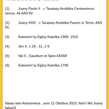
(1) Joany Paolo II : « Taratasy Ansiklika Centessimus
annus, 46 AAS 83
(2) Joany XXIII : « Taratasy Ansiklika Pacem in Terris, AAS
55
(3) Katesizin’ny Eglizy Katolika 1908. 1910
(4) Jen 4, 1-16 ; 11, 1-9
(5) Vat II ; Gaudium et Spes AAS58
(6) Katesizin’ny Eglizy Katolika 1706
Natao teto Antanimena , anio 11 Oktôbra 2023, fetin’i Md Joany
faha23