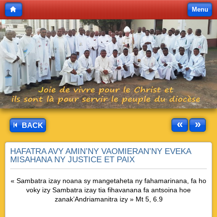
Menu
«
»
BACK
HAFATRA AVY AMIN’NY VAOMIERAN’NY EVEKA
MISAHANA NY JUSTICE ET PAIX
« Sambatra izay noana sy mangetaheta ny fahamarinana, fa ho
voky izy Sambatra izay tia fihavanana fa antsoina hoe
zanak’Andriamanitra izy » Mt 5, 6.9