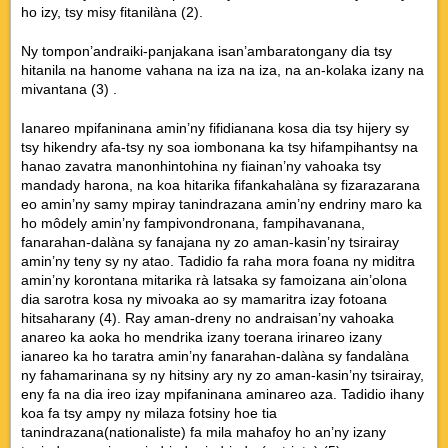
ho izy, tsy misy fitanilàna (2).
Ny tompon’andraiki-panjakana isan’ambaratongany dia tsy
hitanila na hanome vahana na iza na iza, na an-kolaka izany na
mivantana (3) .
Ianareo mpifaninana amin’ny fifidianana kosa dia tsy hijery sy
tsy hikendry afa-tsy ny soa iombonana ka tsy hifampihantsy na
hanao zavatra manonhintohina ny fiainan’ny vahoaka tsy
mandady harona, na koa hitarika fifankahalàna sy fizarazarana
eo amin’ny samy mpiray tanindrazana amin’ny endriny maro ka
ho môdely amin’ny fampivondronana, fampihavanana,
fanarahan-dalàna sy fanajana ny zo aman-kasin’ny tsirairay
amin’ny teny sy ny atao. Tadidio fa raha mora foana ny miditra
amin’ny korontana mitarika rà latsaka sy famoizana ain’olona
dia sarotra kosa ny mivoaka ao sy mamaritra izay fotoana
hitsaharany (4). Ray aman-dreny no andraisan’ny vahoaka
anareo ka aoka ho mendrika izany toerana irinareo izany
ianareo ka ho taratra amin’ny fanarahan-dalàna sy fandalàna
ny fahamarinana sy ny hitsiny ary ny zo aman-kasin’ny tsirairay,
eny fa na dia ireo izay mpifaninana aminareo aza. Tadidio ihany
koa fa tsy ampy ny milaza fotsiny hoe tia
tanindrazana(nationaliste) fa mila mahafoy ho an’ny izany