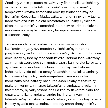
Anatin’ny vanim-potoana mavaivay ny firenentsika ankehitriny
satria raha tsy mbola tafiditra tamin’ny vanim-ptoanan’ny
fampielezan-kevitra fiomanana amin’ny fifidianana izay ho
filohan’ny Repoblikan’i Madagasikara mandritry ny dimy taona
manaraka aza isika dia efa nisafotofoto be ihany ny fiainam-
pirenena hatramin’ny nampahafantaran’ny andrim-panjakana
misahana izany ny lisitr’ireo izay ho mpifaninana amin’izany
fifidianana izany.
Teo koa ireo fanapahan-kevitra noraisin’ny mpitondra
isan’ambatongany avy momba ny fitohizan’ny raharaha-
panjakana sy ny fanapahana navoakan’ny fitsarana mahefa ny
amin’ izany sy ireo ny fanehoan-kevitra, hetsika isan-karazany
zary nampisavorovoro sy nampizarazara ka niteraka korontana
sy faharatràna ary fanafintohinana hoan’ny sarababem-
bahoaka izay efa miaina anaty fahasahiranana lalina amin’ny
lafiny maro toy ny tsy fandriam-pahalemana izay saika
namoizana aina hatrany noho ireo asan-jiolahy manafika sy
maka an-keriny ary manao takalon’aina tambazana vola, ny
halatr’omby, ny vaky fasana sns.Eo koa ny fiakaram-bidin’ireo
entana tena ilaina andavan’andro indrindra ny vary ; ny
faharatsian’ny famatsiana herin’aratra sy rano . Tsy hay lazaina
intsony ny adin-tsaina mahazo ireo ray aman-dreny amin’ny