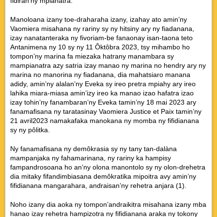
fidiran’ny mpianatra.
Manoloana izany toe-draharaha izany, izahay ato amin’ny
Vaomiera misahana ny rariny sy ny hitsiny ary ny fiadanana,
izay nanatanteraka ny fivoriam-be fanaonay isan-taona teto
Antanimena ny 10 sy ny 11 Ôktôbra 2023, tsy mihambo ho
tompon’ny marina fa miezaka hatrany manambara sy
mampianatra azy satria izay manao ny marina no hendry ary ny
marina no manorina ny fiadanana, dia mahatsiaro manana
adidy, amin’ny alalan’ny Eveka sy ireo pretra mpiahy ary ireo
lahika miara-miasa amin’izy ireo ka manao izao hafatra izao
izay tohin’ny fanambaran’ny Eveka tamin’ny 18 mai 2023 ary
fanamafisana ny taratasinay Vaomiera Justice et Paix tamin’ny
21 avril2023 namakafaka manokana ny momba ny fifidianana
sy ny pôlitka.
Ny fanamafisana ny demôkrasia sy ny tany tan-dalàna
mampanjaka ny fahamarinana, ny rariny ka hampisy
fampandrosoana ho an’ny olona manontolo sy ny olon-drehetra
dia mitaky fifandimbiasana demôkratika mipoitra avy amin’ny
fifidianana mangarahara, andraisan’ny rehetra anjara (1).
Noho izany dia aoka ny tompon’andraikitra misahana izany mba
hanao izay rehetra hampizotra ny fifidianana araka ny tokony