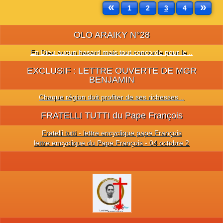
«
»
1
2
3
4
OLO ARAIKY N°28
En Dieu aucun hasard mais tout concorde pour le ..
EXCLUSIF : LETTRE OUVERTE DE MGR
BENJAMIN
Chaque région doit profiter de ses richesses ..
FRATELLI TUTTI du Pape François
Fratelli tutti - lettre encyclique pape François
lettre encyclique du Pape François - 04 octobre 2