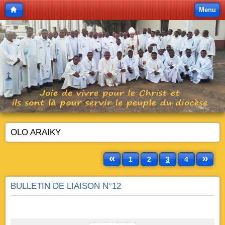
Menu
OLO ARAIKY
«
»
1
2
3
4
BULLETIN DE LIAISON N°12