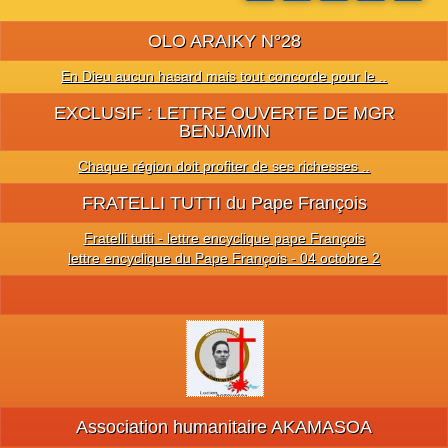
OLO ARAIKY N°28
En Dieu aucun hasard mais tout concorde pour le ..
EXCLUSIF : LETTRE OUVERTE DE MGR
BENJAMIN
Chaque région doit profiter de ses richesses ..
FRATELLI TUTTI du Pape François
Fratelli tutti - lettre encyclique pape François
lettre encyclique du Pape François - 04 octobre 2
Association humanitaire AKAMASOA