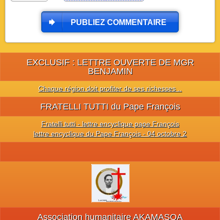
PUBLIEZ COMMENTAIRE
EXCLUSIF : LETTRE OUVERTE DE MGR
BENJAMIN
Chaque région doit profiter de ses richesses ..
FRATELLI TUTTI du Pape François
Fratelli tutti - lettre encyclique pape François
lettre encyclique du Pape François - 04 octobre 2
Association humanitaire AKAMASOA