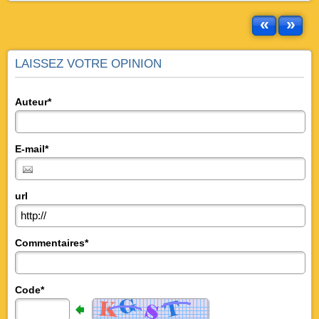
«
»
LAISSEZ VOTRE OPINION
Auteur*
E-mail*
url
Commentaires*
Code*