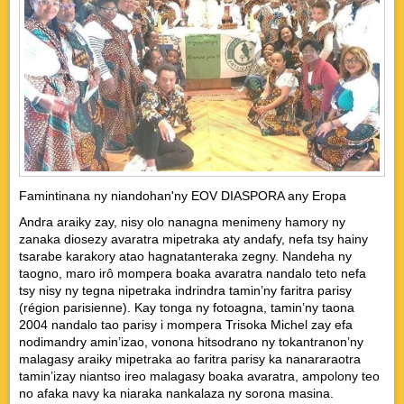
Famintinana ny niandohan'ny EOV DIASPORA any Eropa
Andra araiky zay, nisy olo nanagna menimeny hamory ny
zanaka diosezy avaratra mipetraka aty andafy, nefa tsy hainy
tsarabe karakory atao hagnatanteraka zegny. Nandeha ny
taogno, maro irô mompera boaka avaratra nandalo teto nefa
tsy nisy ny tegna nipetraka indrindra tamin’ny faritra parisy
(région parisienne). Kay tonga ny fotoagna, tamin’ny taona
2004 nandalo tao parisy i mompera Trisoka Michel zay efa
nodimandry amin’izao, vonona hitsodrano ny tokantranon’ny
malagasy araiky mipetraka ao faritra parisy ka nanararaotra
tamin’izay niantso ireo malagasy boaka avaratra, ampolony teo
no afaka navy ka niaraka nankalaza ny sorona masina.