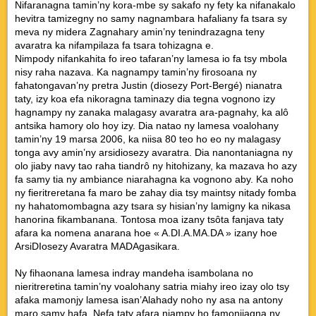
Nifaranagna tamin’ny kora-mbe sy sakafo ny fety ka nifanakalo
hevitra tamizegny no samy nagnambara hafaliany fa tsara sy
meva ny midera Zagnahary amin’ny tenindrazagna teny
avaratra ka nifampilaza fa tsara tohizagna e.
Nimpody nifankahita fo ireo tafaran’ny lamesa io fa tsy mbola
nisy raha nazava. Ka nagnampy tamin’ny firosoana ny
fahatongavan’ny pretra Justin (diosezy Port-Bergé) nianatra
taty, izy koa efa nikoragna taminazy dia tegna vognono izy
hagnampy ny zanaka malagasy avaratra ara-pagnahy, ka alô
antsika hamory olo hoy izy. Dia natao ny lamesa voalohany
tamin’ny 19 marsa 2006, ka niisa 80 teo ho eo ny malagasy
tonga avy amin’ny arsidiosezy avaratra. Dia nanontaniagna ny
olo jiaby navy tao raha tiandrô ny hitohizany, ka mazava ho azy
fa samy tia ny ambiance niarahagna ka vognono aby. Ka noho
ny fieritreretana fa maro be zahay dia tsy maintsy nitady fomba
ny hahatomombagna azy tsara sy hisian’ny lamigny ka nikasa
hanorina fikambanana. Tontosa moa izany tsôta fanjava taty
afara ka nomena anarana hoe « A.DI.A.MA.DA » izany hoe
ArsiDIosezy Avaratra MADAgasikara.
Ny fihaonana lamesa indray mandeha isambolana no
nieritreretina tamin’ny voalohany satria miahy ireo izay olo tsy
afaka mamonjy lamesa isan’Alahady noho ny asa na antony
maro samy hafa. Nefa taty afara niampy ho famonjiagna ny