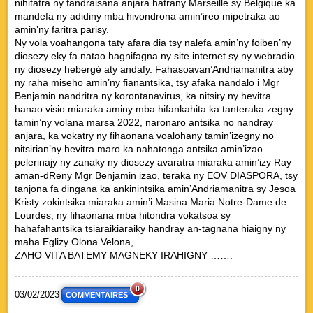
nihitatra ny fandraisana anjara hatrany Marseille sy Belgique ka
mandefa ny adidiny mba hivondrona amin’ireo mipetraka ao
amin’ny faritra parisy.
Ny vola voahangona taty afara dia tsy nalefa amin’ny foiben’ny
diosezy eky fa natao hagnifagna ny site internet sy ny webradio
ny diosezy hebergé aty andafy. Fahasoavan’Andriamanitra aby
ny raha miseho amin’ny fianantsika, tsy afaka nandalo i Mgr
Benjamin nandritra ny korontanavirus, ka nitsiry ny hevitra
hanao visio miaraka aminy mba hifankahita ka tanteraka zegny
tamin’ny volana marsa 2022, naronaro antsika no nandray
anjara, ka vokatry ny fihaonana voalohany tamin’izegny no
nitsirian’ny hevitra maro ka nahatonga antsika amin’izao
pelerinajy ny zanaky ny diosezy avaratra miaraka amin’izy Ray
aman-dReny Mgr Benjamin izao, teraka ny EOV DIASPORA, tsy
tanjona fa dingana ka ankinintsika amin’Andriamanitra sy Jesoa
Kristy zokintsika miaraka amin’i Masina Maria Notre-Dame de
Lourdes, ny fihaonana mba hitondra vokatsoa sy
hahafahantsika tsiaraikiaraiky handray an-tagnana hiaigny ny
maha Eglizy Olona Velona,
ZAHO VITA BATEMY MAGNEKY IRAHIGNY …….
0
03/02/2023
COMMENTAIRES