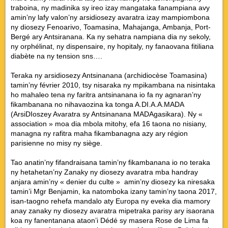
traboina, ny madinika sy ireo izay mangataka fanampiana avy
amin’ny lafy valon’ny arsidiosezy avaratra izay mampiombona
ny diosezy Fenoarivo, Toamasina, Mahajanga, Ambanja, Port-
Bergé ary Antsiranana. Ka ny sehatra nampiana dia ny sekoly,
ny orphélinat, ny dispensaire, ny hopitaly, ny fanaovana fitiliana
diabète na ny tension sns….
Teraka ny arsidiosezy Antsinanana (archidiocèse Toamasina)
tamin’ny février 2010, tsy nisaraka ny mpikambana na nisintaka
ho mahaleo tena ny faritra antsinanana io fa ny agnaran’ny
fikambanana no nihavaozina ka tonga A.DI.A.A.MADA
(ArsiDIoszey Avaratra sy Antsinanana MADAgasikara). Ny «
association » moa dia mbola mitohy, efa 16 taona no nisiany,
managna ny rafitra maha fikambanagna azy ary région
parisienne no misy ny siège.
Tao anatin’ny fifandraisana tamin’ny fikambanana io no teraka
ny hetahetan’ny Zanaky ny diosezy avaratra mba handray
anjara amin’ny « denier du culte » amin’ny diosezy ka niresaka
tamin’i Mgr Benjamin, ka natomboka izany tamin’ny taona 2017,
isan-taogno rehefa mandalo aty Europa ny eveka dia mamory
anay zanaky ny diosezy avaratra mipetraka parisy ary isaorana
koa ny fanentanana ataon’i Dédé sy masera Rose de Lima fa