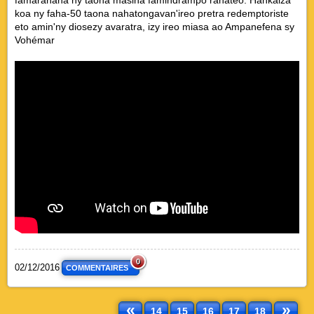
koa ny faha-50 taona nahatongavan'ireo pretra redemptoriste
eto amin'ny diosezy avaratra, izy ireo miasa ao Ampanefena sy
Vohémar
0
02/12/2016
COMMENTAIRES
«
»
14
15
16
17
18