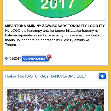
MIFANTOKA AMIN’NY ZAVA-BOAARY TOKOA ITY LOGO ITY
Ny LOGO dia hanampy antsika tanora hikatsaka hatrany ny
halemem-panahy sy ny fiatrehana ny ho avy anatin’ny tontolo
madio. Io indrindra no andrasan’ny Diosezy amintsika
Tanora........
0
04/03/2017
COMMENTAIRES
HAFATRA PASTORALY TANORA JMJ 2017