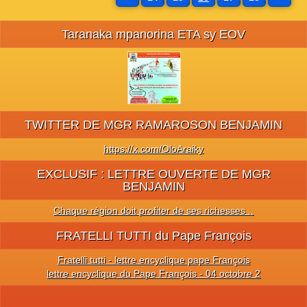
Taranaka mpanorina ETA sy EOV
TWITTER DE MGR RAMAROSON BENJAMIN
https://x.com/OloAraiky
EXCLUSIF : LETTRE OUVERTE DE MGR
BENJAMIN
Chaque région doit profiter de ses richesses ..
FRATELLI TUTTI du Pape François
Fratelli tutti - lettre encyclique pape François
lettre encyclique du Pape François - 04 octobre 2