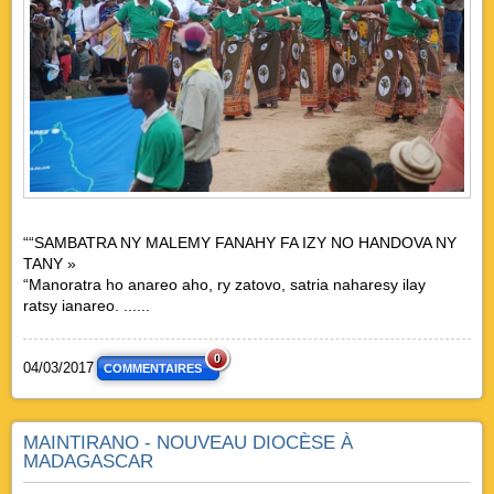
““SAMBATRA NY MALEMY FANAHY FA IZY NO HANDOVA NY
TANY »
“Manoratra ho anareo aho, ry zatovo, satria naharesy ilay
ratsy ianareo. ......
0
04/03/2017
COMMENTAIRES
MAINTIRANO - NOUVEAU DIOCÈSE À
MADAGASCAR