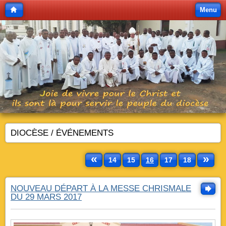
Menu
DIOCÈSE / ÉVÉNEMENTS
«
»
14
15
16
17
18
NOUVEAU DÉPART À LA MESSE CHRISMALE
DU 29 MARS 2017