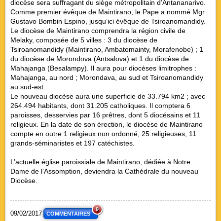
diocèse sera suffragant du siège métropolitain d’Antananarivo.
Comme premier évêque de Maintirano, le Pape a nommé Mgr
Gustavo Bombin Espino, jusqu’ici évêque de Tsiroanomandidy.
Le diocèse de Maintirano comprendra la région civile de
Melaky, composée de 5 villes : 3 du diocèse de
Tsiroanomandidy (Maintirano, Ambatomainty, Morafenobe) ; 1
du diocèse de Morondova (Antsalova) et 1 du diocèse de
Mahajanga (Besalampy). Il aura pour diocèses limitrophes :
Mahajanga, au nord ; Morondava, au sud et Tsiroanomandidy
au sud-est.
Le nouveau diocèse aura une superficie de 33.794 km2 ; avec
264.494 habitants, dont 31.205 catholiques. Il comptera 6
paroisses, desservies par 16 prêtres, dont 5 diocésains et 11
religieux. En la date de son érection, le diocèse de Maintirano
compte en outre 1 religieux non ordonné, 25 religieuses, 11
grands-séminaristes et 197 catéchistes.
L’actuelle église paroissiale de Maintirano, dédiée à Notre
Dame de l’Assomption, deviendra la Cathédrale du nouveau
Diocèse.
0
09/02/2017
COMMENTAIRES