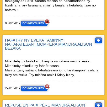
malagasy ao Paris. Sorona masina no nanamarihana ny
fitsidihana ary faranana amin'ny fanalana hetaheta..Izao no
hafatra :
1
08/02/2017
COMMENTAIRES
HAFATRY NY EVEKA TAMIN'NY
NAHAFATESAN'I MOMPERA MIANDRA ALISON
BEZAKA
Mitebiteby ny fontsika mibanjina ny vatana mangatsiaka.
Mitebiteby miatrika ny fahafatesana.
Marina izany satria io fahafatesana io no faratampon’ny olana
misy amintsika. Tsy miafina amin’i Kristy izany,
0
27/01/2017
COMMENTAIRES
REPOSE EN PAIX PÈRE MIANDRA ALISON