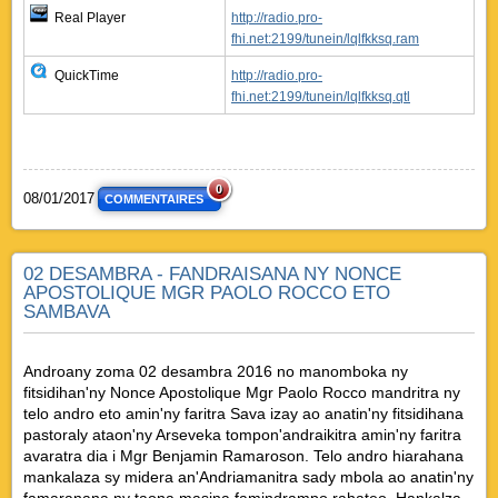
Real Player
http://radio.pro-
fhi.net:2199/tunein/lqlfkksq.ram
QuickTime
http://radio.pro-
fhi.net:2199/tunein/lqlfkksq.qtl
0
08/01/2017
COMMENTAIRES
02 DESAMBRA - FANDRAISANA NY NONCE
APOSTOLIQUE MGR PAOLO ROCCO ETO
SAMBAVA
Androany zoma 02 desambra 2016 no manomboka ny
fitsidihan'ny Nonce Apostolique Mgr Paolo Rocco mandritra ny
telo andro eto amin'ny faritra Sava izay ao anatin'ny fitsidihana
pastoraly ataon'ny Arseveka tompon'andraikitra amin'ny faritra
avaratra dia i Mgr Benjamin Ramaroson. Telo andro hiarahana
mankalaza sy midera an'Andriamanitra sady mbola ao anatin'ny
famaranana ny taona masina famindrampo rahateo. Hankalza