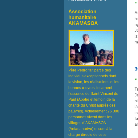
“
Association
A
humanitaire
h
AKAMASOA
n
J
i
m
3
Père Pedro fait partie des
individus exceptionnels dont
“
la vision, les réalisations et les
bonnes œuvres, incarnent
T
l’essence de Saint-Vincent de
J
Paul (Apôtre et témoin de la
n
charité du Christ auprès des
l
pauvres). Actuellement 25 000
i
personnes vivent dans les
f
villages d’AKAMASOA
a
(Antananarivo) et sont à la
charge directe de cette