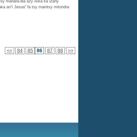
tsy manara-dia azy isika ka izany
aka an’I Jesoa” fa tsy maintsy mitondra
<<
84
85
86
87
88
>>