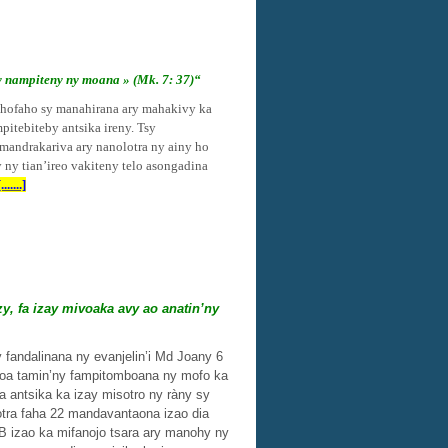
y nampiteny ny moana » (Mk. 7: 37)
“
mahofaho sy manahirana ary mahakivy ka
pitebiteby antsika ireny. Tsy
 mandrakariva ary nanolotra ny ainy ho
 ny tian’ireo vakiteny telo asongadina
[.......]
y, fa izay mivoaka avy ao anatin’ny
 fandalinana ny evanjelin’i Md Joany 6
esoa tamin’ny fampitomboana ny mofo ka
antsika ka izay misotro ny ràny sy
otra faha 22 mandavantaona izao dia
 B izao ka mifanojo tsara ary manohy ny