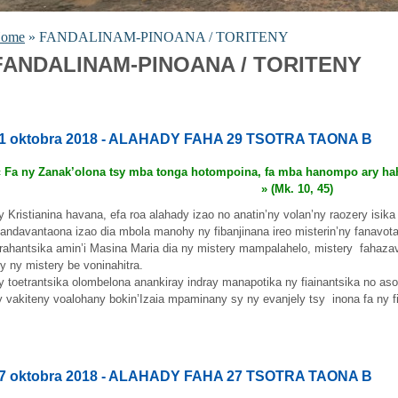
ome
» FANDALINAM-PINOANA / TORITENY
FANDALINAM-PINOANA / TORITENY
1 oktobra 2018 - ALAHADY FAHA 29 TSOTRA TAONA B
« Fa ny Zanak’olona tsy mba tonga hotompoina, fa mba hanompo ary hah
» (Mk. 10, 45)
y Kristianina havana, efa roa alahady izao no anatin’ny volan’ny raozery isika
andavantaona izao dia mbola manohy ny fibanjinana ireo misterin’ny fanavota
arahantsika amin’i Masina Maria dia ny mistery mampalahelo, mistery fahaza
ry ny mistery be voninahitra.
y toetrantsika olombelona anankiray indray manapotika ny fiainantsika no ason
y vakiteny voalohany bokin’Izaia mpaminany sy ny evanjely tsy inona fa ny fi
7 oktobra 2018 - ALAHADY FAHA 27 TSOTRA TAONA B