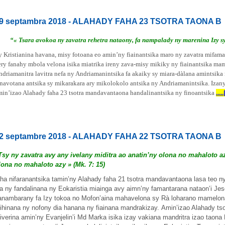
9 septambra 2018 - ALAHADY FAHA 23 TSOTRA TAONA B
“« Tsara avokoa ny zavatra rehetra nataony, fa nampalady ny marenina Izy s
y Kristianina havana, misy fotoana eo amin’ny fiainantsika maro ny zavatra mifa
ery fanahy mbola velona isika miatrika ireny zava-misy mikiky ny fiainantsika mam
ndriamanitra lavitra nefa ny Andriamanintsika fa akaiky sy miara-dàlana amintsika
anavotana antsika sy mikarakara ary mikolokolo antsika ny Andriamanintsika.
Izany
min’izao Alahady faha 23 tsotra mandavantaona handalinantsika ny finoantsika
.....
2 septambre 2018 - ALAHADY FAHA 22 TSOTRA TAONA B
Tsy ny zavatra avy any ivelany miditra ao anatin’ny olona no mahaloto az
lona no mahaloto azy » (Mk. 7: 15)
aha nifaranantsika tamin’ny Alahady faha 21 tsotra mandavantaona lasa teo ny
ia ny fandalinana ny Eokaristia miainga avy aimn’ny famantarana nataon’i J
anambarany fa Izy tokoa no Mofon’aina mahavelona sy Rà loharano mamelona 
ihinana ny nofony dia hanana ny fiainana mandrakizay. Amin’izao Alahady ts
iverina amin’ny Evanjelin’i Md Marka isika izay vakiana mandritra izao taona