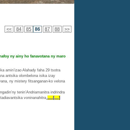
<<
84
85
86
87
88
>>
afoy ny ainy ho fanavotana ny maro
 ka amin’izao Alahady faha 29 tsotra
na antsika olombelona isika izay
vana, ny mistery fitsanganan-ko velona
gadin’ny tenin’Andriamanitra indrindra
tadiavantsika voninanahitra
.
.....[....]