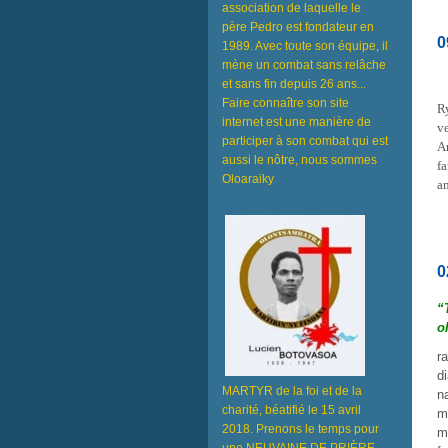
association de laquelle le
père Pedro est fondateur en
0
1989. Avec toute son équipe, il
mène un combat sans relâche
et sans fin depuis 26 ans...
Faire connaître son site
R
internet est une manière de
v
participer à son combat qui est
A
aussi le nôtre, nous sommes
f
Oloaraiky
a
0
“
o
r
d
MARTYR de la foi et de la
n
charité, béatifié le 15 avril
m
2018. Prenons le temps pour
m