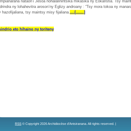
ampianarana nataon’i Jesoa nohalalinintsika mikasika ny Eokaristia. Tsy main
ndrindra ny lohahevitra aroson’ny Eglizy androany : “Tsy mora tokoa ny manar
y hazofijaliana, tsy maintsy misy fijaliana.
....[.......]
sindrio eto hihaino ny toriteny
RSS
© Copyright 2026 Archidiocèse d'Antsiranana. All rights reserved. |