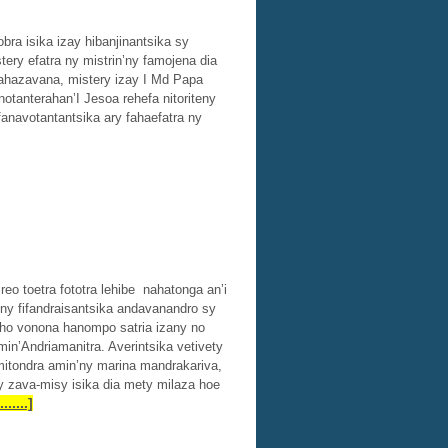
bra isika izay hibanjinantsika sy
tery efatra ny mistrin’ny famojena dia
 fahazavana, mistery izay I Md Papa
tanterahan’I Jesoa rehefa nitoriteny
fanavotantantsika ary fahaefatra ny
reo toetra fototra lehibe nahatonga an’i
ny fifandraisantsika andavanandro sy
y ho vonona hanompo satria izany no
in’Andriamanitra. Averintsika vetivety
 mitondra amin’ny marina mandrakariva,
 zava-misy isika dia mety milaza hoe
.......]