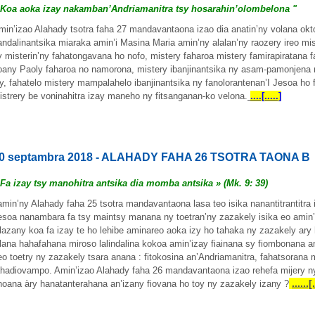
 Koa aoka izay nakamban’Andriamanitra tsy hosarahin’olombelona "
min’izao Alahady tsotra faha 27 mandavantaona izao dia anatin’ny volana okto
andalinantsika miaraka amin’i Masina Maria amin’ny alalan’ny raozery ireo mis
y misterin’ny fahatongavana ho nofo, mistery faharoa mistery famirapiratana
oany Paoly faharoa no namorona, mistery ibanjinantsika ny asam-pamonjena no
zy, fahatelo mistery mampalahelo ibanjinantsika ny fanolorantenan’I Jesoa ho 
istrery be voninahitra izay maneho ny fitsanganan-ko velona.
....[.....]
0 septambra 2018 - ALAHADY FAHA 26 TSOTRA TAONA B
 Fa izay tsy manohitra antsika dia momba antsika » (Mk. 9: 39)
amin’ny Alahady faha 25 tsotra mandavantaona lasa teo isika nanantitrantitra i
esoa nanambara fa tsy maintsy manana ny toetran’ny zazakely isika eo amin’
ilazany koa fa izay te ho lehibe aminareo aoka izy ho tahaka ny zazakely ar
àlana hahafahana miroso lalindalina kokoa amin’izay fiainana sy fiombonana am
reo toetry ny zazakely tsara anana : fitokosina an’Andriamanitra, fahatsorana
ahadiovampo. Amin’izao Alahady faha 26 mandavantaona izao rehefa mijery ny
......[.
hoana àry hanatanterahana an’izany fiovana ho toy ny zazakely izany ?