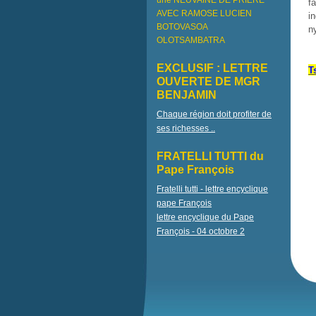
une NEUVAINE DE PRIÈRE
f
AVEC RAMOSE LUCIEN
i
BOTOVASOA
n
OLOTSAMBATRA
EXCLUSIF : LETTRE
T
OUVERTE DE MGR
BENJAMIN
Chaque région doit profiter de
ses richesses ..
FRATELLI TUTTI du
Pape François
Fratelli tutti - lettre encyclique
pape François
lettre encyclique du Pape
François - 04 octobre 2