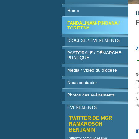
Home
H
FANDALINAM-PINOANA /
TORITENY
DIOCÈSE / ÉVÉNEMENTS
2
PASTORALE / DÉMARCHE
PRATIQUE
Media / Vidéo du diocèse
R
m
Nous contacter
i
a
Photos des événements
N
n
EVENEMENTS
TWITTER DE MGR
RAMAROSON
BENJAMIN
0
https://x.com/OloAraiky