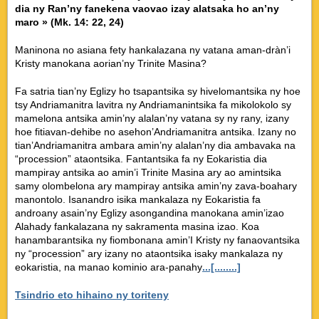
dia ny Ran’ny fanekena vaovao izay alatsaka ho an’ny
maro » (Mk. 14: 22, 24)
Maninona no asiana fety hankalazana ny vatana aman-dràn’i
Kristy manokana aorian’ny Trinite Masina?
Fa satria tian’ny Eglizy ho tsapantsika sy hivelomantsika ny hoe
tsy Andriamanitra lavitra ny Andriamanintsika fa mikolokolo sy
mamelona antsika amin’ny alalan’ny vatana sy ny rany, izany
hoe fitiavan-dehibe no asehon’Andriamanitra antsika. Izany no
tian’Andriamanitra ambara amin’ny alalan’ny dia ambavaka na
“procession” ataontsika. Fantantsika fa ny Eokaristia dia
mampiray antsika ao amin’i Trinite Masina ary ao amintsika
samy olombelona ary mampiray antsika amin’ny zava-boahary
manontolo. Isanandro isika mankalaza ny Eokaristia fa
androany asain’ny Eglizy asongandina manokana amin’izao
Alahady fankalazana ny sakramenta masina izao. Koa
hanambarantsika ny fiombonana amin’I Kristy ny fanaovantsika
ny “procession” ary izany no ataontsika isaky mankalaza ny
eokaristia, na manao kominio ara-panahy
...[........]
Tsindrio eto hihaino ny toriteny