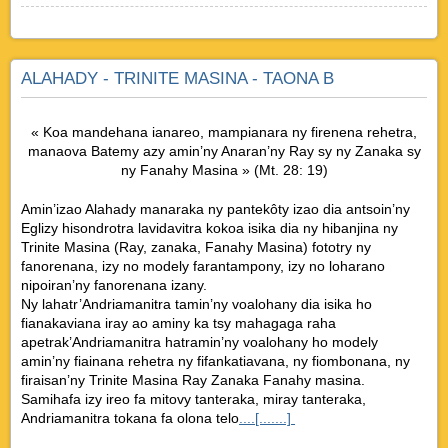
ALAHADY - TRINITE MASINA - TAONA B
« Koa mandehana ianareo, mampianara ny firenena rehetra,
manaova Batemy azy amin’ny Anaran’ny Ray sy ny Zanaka sy
ny Fanahy Masina » (Mt. 28: 19)
Amin’izao Alahady manaraka ny pantekôty izao dia antsoin’ny
Eglizy hisondrotra lavidavitra kokoa isika dia ny hibanjina ny
Trinite Masina (Ray, zanaka, Fanahy Masina) fototry ny
fanorenana, izy no modely farantampony, izy no loharano
nipoiran’ny fanorenana izany.
Ny lahatr’Andriamanitra tamin’ny voalohany dia isika ho
fianakaviana iray ao aminy ka tsy mahagaga raha
apetrak’Andriamanitra hatramin’ny voalohany ho modely
amin’ny fiainana rehetra ny fifankatiavana, ny fiombonana, ny
firaisan’ny Trinite Masina Ray Zanaka Fanahy masina.
Samihafa izy ireo fa mitovy tanteraka, miray tanteraka,
Andriamanitra tokana fa olona telo
....[.......]