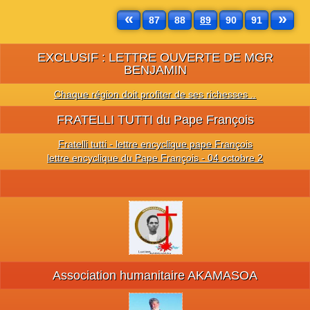
«
»
87
88
89
90
91
EXCLUSIF : LETTRE OUVERTE DE MGR
BENJAMIN
Chaque région doit profiter de ses richesses ..
FRATELLI TUTTI du Pape François
Fratelli tutti - lettre encyclique pape François
lettre encyclique du Pape François - 04 octobre 2
Association humanitaire AKAMASOA