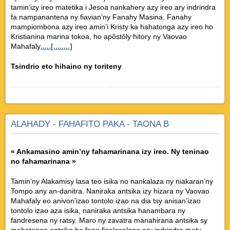
tamin’izy ireo matetika i Jesoa nankahery azy ireo ary indrindra
fa nampanantena ny fiavian’ny Fanahy Masina. Fanahy
mampiombona azy ireo amin’i Kristy ka hahatonga azy ireo ho
Kristianina marina tokoa, ho apôstôly hitory ny Vaovao
Mahafaly
.....[........]
Tsindrio eto hihaino ny toriteny
ALAHADY - FAHAFITO PAKA - TAONA B
« Ankamasino amin’ny fahamarinana izy ireo. Ny teninao
no fahamarinana »
Tamin’ny Alakamisy lasa teo isika no nankalaza ny niakaran’ny
Tompo any an-danitra. Naniraka antsika izy hizara ny Vaovao
Mahafaly eo anivon’izao tontolo izao na dia tsy anisan’izao
tontolo izao aza isika, naniraka antsika hanambara ny
fandresena ny ratsy. Maro ny zavatra manahirana antsika sy