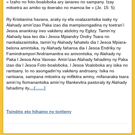
« Izaho no foto-boaloboka ary ianareo no sampany. Izay
mitoetra ao amiko sy itoerako no mamoa be » (Jo. 15: 5)
Ry Kristianina havana, araky ny efa voalazantsika isaky ny
Alahady amin’izao Paka izao dia mampisongadina ny toetran’i
Jesoa anankiray ireo vakiteny atolotry ny Eglizy. Tamin’ny
Alahady lasa teo dia i Jesoa Mpiandry Ondry Tsara no
nankalazaintsika, tamin’ny Alahady fahatelo dia I Jesoa Mpiara-
belona amintsika, ny Alahady faharoa dia I Jesoa Endriky ny
Famindrampon’Andriamanitra eo anivontsika, ny Alahady ny
Paka I Jesoa Aina Vaovao. Amin’izao Alahady fahadimy ny Paka
izao dia I Jesoa Foto-boaloboka, I Jesoa Voaloboka ary isika no
rantsany. Io no asongadin’ny vakiteny androany. Isika no
rantsana, sampana mitoetra sy mifikitra aminy, mifanaraka tsara
amin’ny fiomanantsika amin’ny filankevitra pastoraly ity Alahady
fahadimy ity
.
...[.......]
Tsindrio eto hihaino ny toriteny