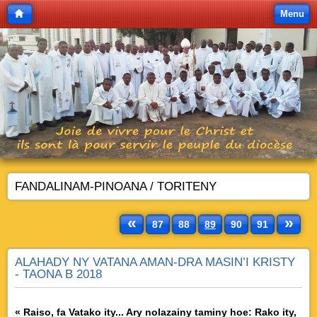
Menu
FANDALINAM-PINOANA / TORITENY
«
»
87
88
89
90
91
ALAHADY NY VATANA AMAN-DRA MASIN’I KRISTY
- TAONA B 2018
« Raiso, fa Vatako ity... Ary nolazainy taminy hoe: Rako ity,