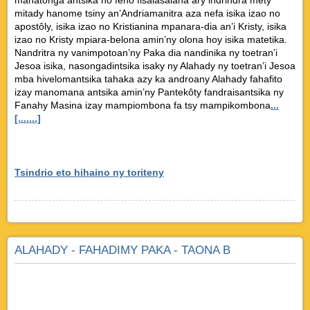
mahatonga antsika ho feno fisalasalana ary indrindra mety
mitady hanome tsiny an’Andriamanitra aza nefa isika izao no
apostôly, isika izao no Kristianina mpanara-dia an’i Kristy, isika
izao no Kristy mpiara-belona amin’ny olona hoy isika matetika.
Nandritra ny vanimpotoan’ny Paka dia nandinika ny toetran’i
Jesoa isika, nasongadintsika isaky ny Alahady ny toetran’i Jesoa
mba hivelomantsika tahaka azy ka androany Alahady fahafito
izay manomana antsika amin’ny Pantekôty fandraisantsika ny
Fanahy Masina izay mampiombona fa tsy mampikombona
...
[.......]
Tsindrio eto hihaino ny toriteny
ALAHADY - FAHADIMY PAKA - TAONA B