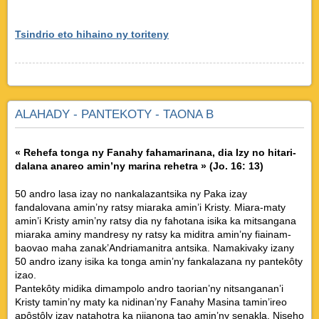
Tsindrio eto hihaino ny toriteny
ALAHADY - PANTEKOTY - TAONA B
« Rehefa tonga ny Fanahy fahamarinana, dia Izy no hitari-
dalana anareo amin’ny marina rehetra » (Jo. 16: 13)
50 andro lasa izay no nankalazantsika ny Paka izay
fandalovana amin’ny ratsy miaraka amin’i Kristy. Miara-maty
amin’i Kristy amin’ny ratsy dia ny fahotana isika ka mitsangana
miaraka aminy mandresy ny ratsy ka miditra amin’ny fiainam-
baovao maha zanak’Andriamanitra antsika. Namakivaky izany
50 andro izany isika ka tonga amin’ny fankalazana ny pantekôty
izao.
Pantekôty midika dimampolo andro taorian’ny nitsanganan’i
Kristy tamin’ny maty ka nidinan’ny Fanahy Masina tamin’ireo
apôstôly izay natahotra ka nijanona tao amin’ny senakla. Niseho