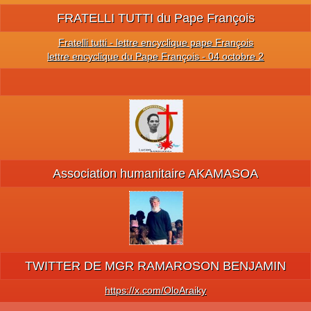
FRATELLI TUTTI du Pape François
Fratelli tutti - lettre encyclique pape François
lettre encyclique du Pape François - 04 octobre 2
Association humanitaire AKAMASOA
TWITTER DE MGR RAMAROSON BENJAMIN
https://x.com/OloAraiky