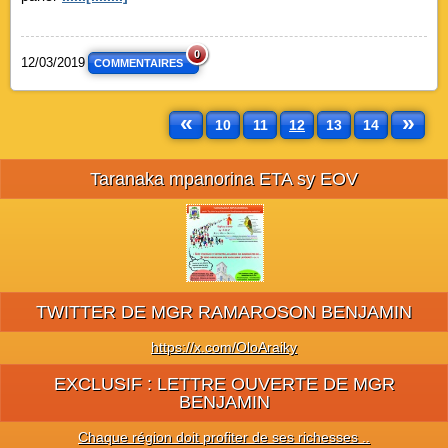
0
12/03/2019
COMMENTAIRES
«
»
10
11
12
13
14
Taranaka mpanorina ETA sy EOV
TWITTER DE MGR RAMAROSON BENJAMIN
https://x.com/OloAraiky
EXCLUSIF : LETTRE OUVERTE DE MGR
BENJAMIN
Chaque région doit profiter de ses richesses ..