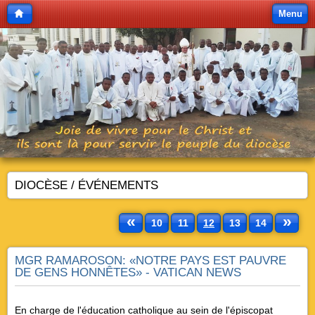
Menu
DIOCÈSE / ÉVÉNEMENTS
«
»
10
11
12
13
14
MGR RAMAROSON: «NOTRE PAYS EST PAUVRE
DE GENS HONNÊTES» - VATICAN NEWS
En charge de l'éducation catholique au sein de l'épiscopat