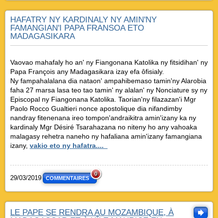
HAFATRY NY KARDINALY NY AMIN'NY
FAMANGIAN'I PAPA FRANSOA ETO
MADAGASIKARA
Vaovao mahafaly ho an' ny Fiangonana Katolika ny fitsidihan' ny
Papa François any Madagasikara izay efa ôfisialy.
Ny fampahalalana dia nataon' ampahibemaso tamin'ny Alarobia
faha 27 marsa lasa teo tao tamin' ny alalan' ny Nonciature sy ny
Episcopal ny Fiangonana Katolika. Taorian'ny filazazan'i Mgr
Paolo Rocco Gualtieri nonce apostolique dia nifandimby
nandray fitenenana ireo tompon'andraikitra amin'izany ka ny
kardinaly Mgr Désiré Tsarahazana no niteny ho any vahoaka
malagasy rehetra naneho ny hafaliana amin'izany famangiana
izany,
vakio eto ny hafatra....
0
29/03/2019
COMMENTAIRES
LE PAPE SE RENDRA AU MOZAMBIQUE, À