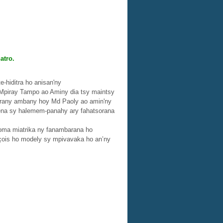
atro.
e-hiditra ho anisan'ny
ka Mpiray Tampo ao Aminy dia tsy maintsy
 farany ambany hoy Md Paoly ao amin'ny
n-tena sy halemem-panahy ary fahatsorana
oma miatrika ny fanambarana ho
ançois ho modely sy mpivavaka ho an’ny