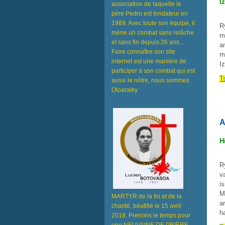
I
association de laquelle le
père Pedro est fondateur en
1989. Avec toute son équipe, il
R
mène un combat sans relâche
m
et sans fin depuis 26 ans...
a
Faire connaître son site
m
internet est une manière de
I
participer à son combat qui est
T
aussi le nôtre, nous sommes
Oloaraiky
A
H
R
v
i
M
MARTYR de la foi et de la
a
charité, béatifié le 15 avril
h
2018. Prenons le temps pour