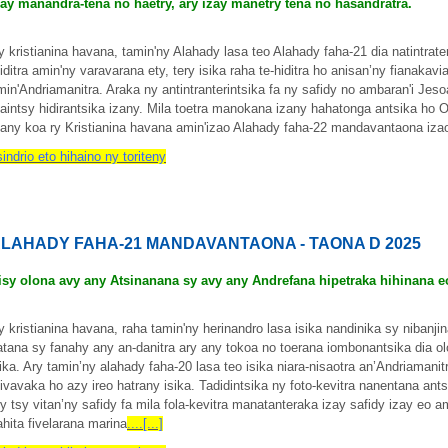
zay manandra-tena no haetry, ary izay manetry tena no hasandratra.
y kristianina havana, tamin'ny Alahady lasa teo Alahady faha-21 dia natintrater
iditra amin'ny varavarana ety, tery isika raha te-hiditra ho anisan’ny fianakav
min'Andriamanitra. Araka ny antintranterintsika fa ny safidy no ambaran'i Jes
aintsy hidirantsika izany. Mila toetra manokana izany hahatonga antsika ho O
zany koa ry Kristianina havana amin'izao Alahady faha-22 mandavantaona iza
sindrio eto hihaino ny toriteny
LAHADY FAHA-21 MANDAVANTAONA - TAONA D 2025
isy olona avy any Atsinanana sy avy any Andrefana hipetraka hihinana 
y kristianina havana, raha tamin'ny herinandro lasa isika nandinika sy nibanj
atana sy fanahy any an-danitra ary any tokoa no toerana iombonantsika dia ol
sika. Ary tamin’ny alahady faha-20 lasa teo isika niara-nisaotra an’Andriamani
ivavaka ho azy ireo hatrany isika. Tadidintsika ny foto-kevitra nanentana ants
ry tsy vitan’ny safidy fa mila fola-kevitra manatanteraka izay safidy izay eo 
ahita fivelarana marina
....[...]