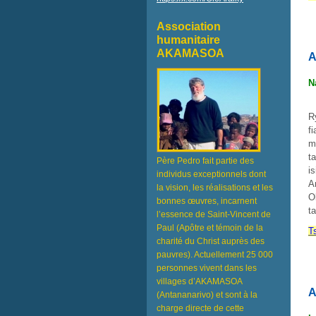
Association
humanitaire
AKAMASOA
A
N
R
f
m
t
Père Pedro fait partie des
i
individus exceptionnels dont
A
la vision, les réalisations et les
O
bonnes œuvres, incarnent
t
l’essence de Saint-Vincent de
Paul (Apôtre et témoin de la
T
charité du Christ auprès des
pauvres). Actuellement 25 000
personnes vivent dans les
villages d’AKAMASOA
A
(Antananarivo) et sont à la
charge directe de cette