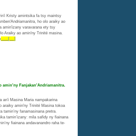
in'i Kristy amintsika fa tsy maintsy
iamben'Andriamanitra, ho olo araiky ao
oa amin'izany varavarana ety tsy
lo Araiky ao amin'ny Trinité masina.
o
.....[....]
eo amin’ny Fanjakan’Andriamanitra.
ina an'i Masina Maria nampakarina
o araiky amin'ny Trinité Masina tokoa
tra tamin’ny fanamasinana pretra.
ika tamin’izany: mila safidy ny fiainana
amin’ny fiainana andavanandro raha te-