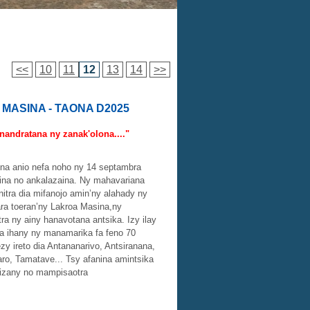
<<
10
11
12
13
14
>>
MASINA - TAONA D2025
anandratana ny zanak'olona...."
ona anio nefa noho ny 14 septambra
sina no ankalazaina. Ny mahavariana
itra dia mifanojo amin’ny alahady ny
ara toeran’ny Lakroa Masina,ny
tra ny ainy hanavotana antsika. Izy ilay
ra ihany ny manamarika fa feno 70
zy ireto dia Antananarivo, Antsiranana,
ro, Tamatave... Tsy afanina amintsika
a izany no mampisaotra