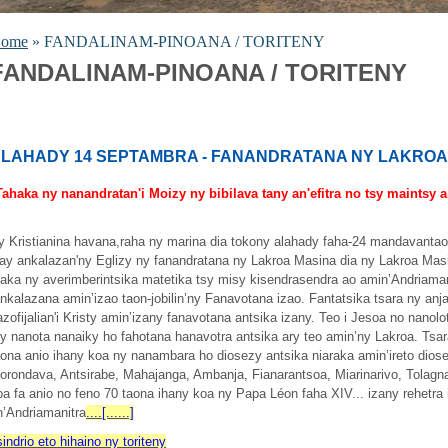
ome
» FANDALINAM-PINOANA / TORITENY
FANDALINAM-PINOANA / TORITENY
LAHADY 14 SEPTAMBRA - FANANDRATANA NY LAKROA 
Tahaka ny nanandratan'i Moizy ny bibilava tany an'efitra no tsy maintsy 
y Kristianina havana,raha ny marina dia tokony alahady faha-24 mandavanta
zay ankalazan'ny Eglizy ny fanandratana ny Lakroa Masina dia ny Lakroa Ma
raka ny averimberintsika matetika tsy misy kisendrasendra ao amin’Andriaman
ankalazana amin’izao taon-jobilin’ny Fanavotana izao. Fantatsika tsara ny anj
azofijalian'i Kristy amin’izany fanavotana antsika izany. Teo i Jesoa no nanolo
sy nanota nanaiky ho fahotana hanavotra antsika ary teo amin’ny Lakroa. Tsa
aona anio ihany koa ny nanambara ho diosezy antsika niaraka amin’ireto diose
orondava, Antsirabe, Mahajanga, Ambanja, Fianarantsoa, Miarinarivo, Tolagna
oa fa anio no feno 70 taona ihany koa ny Papa Léon faha XIV... izany rehetr
n’Andriamanitra
....[......]
sindrio eto hihaino ny toriteny