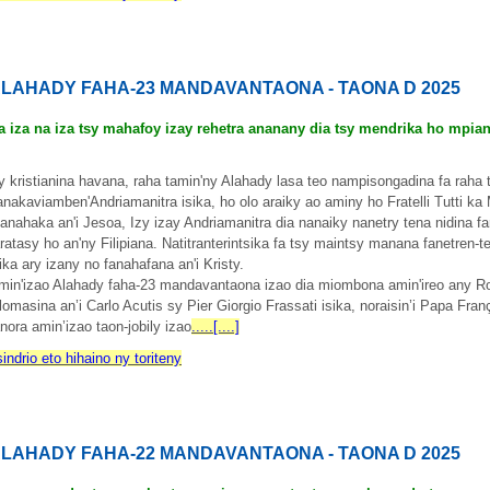
LAHADY FAHA-23 MANDAVANTAONA - TAONA D 2025
a iza na iza tsy mahafoy izay rehetra ananany dia tsy mendrika ho mpian
y kristianina havana, raha tamin'ny Alahady lasa teo nampisongadina fa raha t
ianakaviamben'Andriamanitra isika, ho olo araiky ao aminy ho Fratelli Tutti 
anahaka an'i Jesoa, Izy izay Andriamanitra dia nanaiky nanetry tena nidina
aratasy ho an'ny Filipiana. Natitranterintsika fa tsy maintsy manana fanetre
sika ary izany no fanahafana an'i Kristy.
min'izao Alahady faha-23 mandavantaona izao dia miombona amin'ireo any R
lomasina an’i Carlo Acutis sy Pier Giorgio Frassati isika, noraisin’i Papa Fr
anora amin’izao taon-jobily izao
.....[....]
sindrio eto hihaino ny toriteny
LAHADY FAHA-22 MANDAVANTAONA - TAONA D 2025