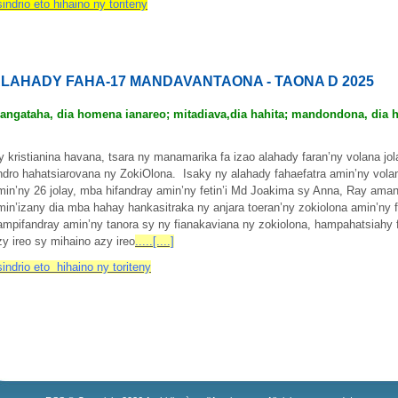
sindrio eto hihaino ny toriteny
LAHADY FAHA-17 MANDAVANTAONA - TAONA D 2025
angataha, dia homena ianareo; mitadiava,dia hahita; mandondona, dia 
y kristianina havana, tsara ny manamarika fa izao alahady faran’ny volana jo
ndro hahatsiarovana ny ZokiOlona.
Isaky ny alahady fahaefatra amin’ny vola
min’ny 26 jolay, mba hifandray amin’ny fetin’i Md Joakima sy Anna,
Ray amand
min’izany dia mba hahay hankasitraka ny anjara toeran’ny zokiolona amin’ny f
ampifandray amin’ny tanora sy ny fianakaviana ny zokiolona, hampahatsiahy 
zy ireo sy mihaino azy ireo
.....[....]
sindrio eto hihaino ny toriteny