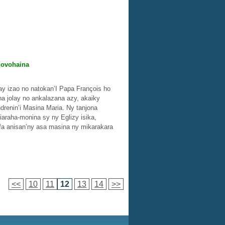
hovohaina
lay izao no natokan’I Papa François ho
na jolay no ankalazana azy, akaiky
renin’i Masina Maria. Ny tanjona
iaraha-monina sy ny Eglizy isika,
fa anisan’ny asa masina ny mikarakara
<<
10
11
12
13
14
>>