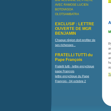
une NEUVAINE DE PRIÈRE
T
AVEC RAMOSE LUCIEN
BOTOVASOA
OLOTSAMBATRA
A
EXCLUSIF : LETTRE
OUVERTE DE MGR
M
BENJAMIN
Chaque région doit profiter de
R
ses richesses ..
a
a
FRATELLI TUTTI du
a
Pape François
h
Fratelli tutti - lettre encyclique
a
pape François
T
lettre encyclique du Pape
François - 04 octobre 2