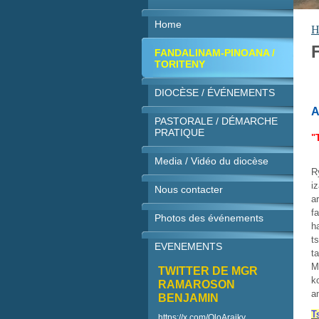
Home
H
FANDALINAM-PINOANA /
TORITENY
DIOCÈSE / ÉVÉNEMENTS
A
PASTORALE / DÉMARCHE
PRATIQUE
"
Media / Vidéo du diocèse
R
i
Nous contacter
a
f
Photos des événements
h
t
EVENEMENTS
t
M
TWITTER DE MGR
k
RAMAROSON
a
BENJAMIN
T
https://x.com/OloAraiky