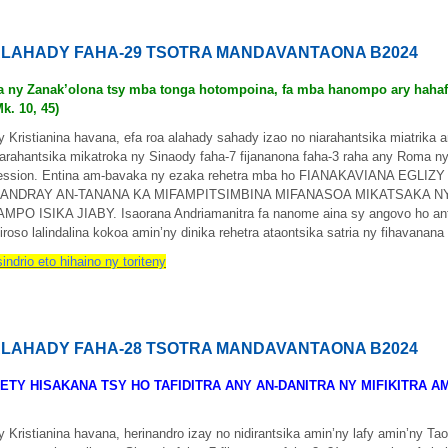
LAHADY FAHA-29 TSOTRA MANDAVANTAONA B2024
a ny Zanak’olona tsy mba tonga hotompoina, fa mba hanompo ary hahaf
Mk. 10, 45)
y Kristianina havana, efa roa alahady sahady izao no niarahantsika miatrika 
iarahantsika mikatroka ny Sinaody faha-7 fijananona faha-3 raha any Roma ny
ession. Entina am-bavaka ny ezaka rehetra mba ho FIANAKAVIANA EG
ANDRAY AN-TANANA KA MIFAMPITSIMBINA MIFANASOA MIKATSAKA N
AMPO ISIKA JIABY. Isaorana Andriamanitra fa nanome aina sy angovo ho an
iroso lalindalina kokoa amin’ny dinika rehetra ataontsika satria ny fihavanana 
sindrio eto hihaino ny toriteny
LAHADY FAHA-28 TSOTRA MANDAVANTAONA B2024
ETY HISAKANA TSY HO TAFIDITRA ANY AN-DANITRA NY MIFIKITRA A
y Kristianina havana, herinandro izay no nidirantsika amin’ny lafy amin’ny Ta