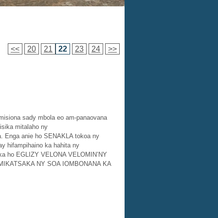
<<
20
21
22
23
24
>>
y misiona sady mbola eo am-panaovana
isika mitalaho ny
ka. Enga anie ho SENAKLA tokoa ny
ay hifampihaino ka hahita ny
antsika ho EGLIZY VELONA VELOMIN’NY
 MIKATSAKA NY SOA IOMBONANA KA