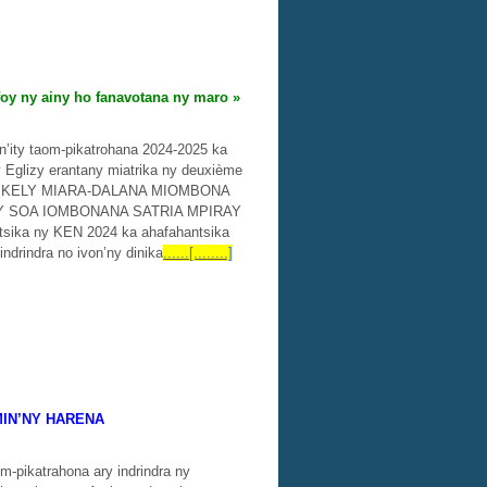
oy ny ainy ho fanavotana ny maro »
an’ity taom-pikatrohana 2024-2025 ka
 Eglizy erantany miatrika ny deuxième
LIZY KELY MIARA-DALANA MIOMBONA
Y SOA IOMBONANA SATRIA MPIRAY
tsika ny KEN 2024 ka ahafahantsika
indrindra no ivon’ny dinika
......[........]
MIN’NY HARENA
om-pikatrahona ary indrindra ny