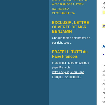
une NEUVAINE DE PRIÈRE
M
AVEC RAMOSE LUCIEN
O
BOTOVASOA
[.
OLOTSAMBATRA
EXCLUSIF : LETTRE
T
OUVERTE DE MGR
BENJAMIN
Chaque région doit profiter de
ses richesses ..
A
FRATELLI TUTTI du
“
Pape François
Fratelli tutti - lettre encyclique
R
pape François
a
lettre encyclique du Pape
a
François - 04 octobre 2
h
a
f
N
f
t