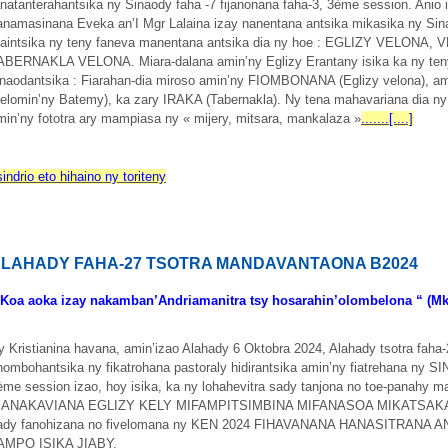
anatanterahantsika ny Sinaody faha -7 fijanonana faha-3, 3ème session. Ani
anamasinana Eveka an’I Mgr Lalaina izay nanentana antsika mikasika ny Sin
saintsika ny teny faneva manentana antsika dia ny hoe : EGLIZY VELO
ABERNAKLA VELONA. Miara-dalana amin’ny Eglizy Erantany isika ka ny teny
inaodantsika : Fiarahan-dia miroso amin’ny FIOMBONANA (Eglizy velona)
velomin’ny Batemy), ka zary IRAKA (Tabernakla). Ny tena mahavariana dia ny
min’ny fototra ary mampiasa ny « mijery, mitsara, mankalaza »
.......[....]
sindrio eto hihaino ny toriteny
LAHADY FAHA-27 TSOTRA MANDAVANTAONA B2024
 Koa aoka izay nakamban’Andriamanitra tsy hosarahin’olombelona “ (Mk.
y Kristianina havana, amin’izao Alahady 6 Oktobra 2024, Alahady tsotra fah
nombohantsika ny fikatrohana pastoraly hidirantsika amin’ny fiatrehana ny S
ème session izao, hoy isika, ka ny lohahevitra sady tanjona no toe-panahy m
IANAKAVIANA EGLIZY KELY MIFAMPITSIMBINA MIFANASOA MIKATSAKA 
ady fanohizana no fivelomana ny KEN 2024 FIHAVANANA HANASITRANA 
AMPO ISIKA JIABY.