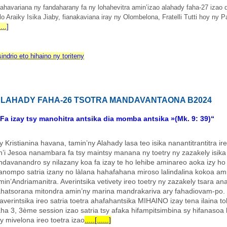
ahavariana ny fandaharany fa ny lohahevitra amin’izao alahady faha-27 izao di
lo Araiky Isika Jiaby, fianakaviana iray ny Olombelona, Fratelli Tutti hoy ny 
....]
sindrio eto hihaino ny toriteny
LAHADY FAHA-26 TSOTRA MANDAVANTAONA B2024
 Fa izay tsy manohitra antsika dia momba antsika »(Mk. 9: 39)“
y Kristianina havana, tamin’ny Alahady lasa teo isika nanantitrantitra ir
n’i Jesoa nanambara fa tsy maintsy manana ny toetry ny zazakely isika 
ndavanandro sy nilazany koa fa izay te ho lehibe aminareo aoka izy h
anompo satria izany no làlana hahafahana miroso lalindalina kokoa am
min’Andriamanitra. Averintsika vetivety ireo toetry ny zazakely tsara an
ahatsorana mitondra amin’ny marina mandrakariva ary fahadiovam-po.
averintsika ireo satria toetra ahafahantsika MIHAINO izay tena ilaina
aha 3, 3ème session izao satria tsy afaka hifampitsimbina sy hifanaso
sy mivelona ireo toetra izao
.....[......]