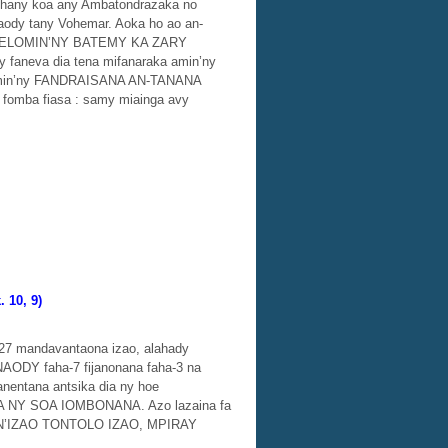
o ihany koa any Ambatondrazaka no
aody tany Vohemar. Aoka ho ao an-
NA, VELOMIN’NY BATEMY KA ZARY
 faneva dia tena mifanaraka amin’ny
, amin’ny FANDRAISANA AN-TANANA
 fomba fiasa : samy miainga avy
 10, 9)
a-27 mandavantaona izao, alahady
INAODY faha-7 fijanonana faha-3 na
anentana antsika dia ny hoe
NY SOA IOMBONANA. Azo lazaina fa
AN’IZAO TONTOLO IZAO, MPIRAY