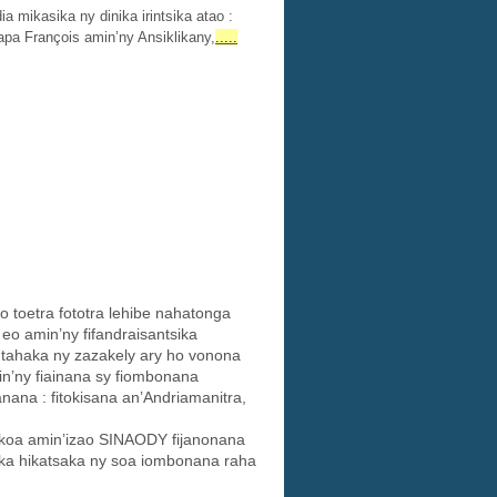
a mikasika ny dinika irintsika atao :
Papa François amin’ny Ansiklikany
,
.....
eo toetra fototra lehibe nahatonga
eo amin’ny fifandraisantsika
o tahaka ny zazakely ary ho vonona
in’ny fiainana sy fiombonana
anana : fitokisana an’Andriamanitra,
 tokoa amin’izao SINAODY fijanonana
a ka hikatsaka ny soa iombonana raha