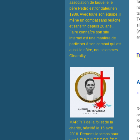
f
association de laquelle le
h
père Pedro est fondateur en
t
1989. Avec toute son équipe, il
T
mène un combat sans relâche
s
et sans fin depuis 26 ans...
(
Faire connaître son site
a
internet est une manière de
participer à son combat qui est
aussi le nôtre, nous sommes
T
Oloaraiky
A
“
R
a
3
MARTYR de la foi et de la
F
charité, béatifié le 15 avril
s
2018. Prenons le temps pour
T