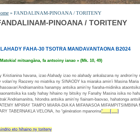
ome
» FANDALINAM-PINOANA / TORITENY
FANDALINAM-PINOANA / TORITENY
LAHADY FAHA-30 TSOTRA MANDAVANTAONA B2024
 Matokia! mitsangàna, fa antsoiny ianao » (Mk. 10, 49)
y Kristianina havana, izao Alahady izao no alahady ankalazana ny andron’n
y volan’ny Raozery no miatrika ny SINAODY ka miaraka amin’i Masina Maria 
ahasoavan’Andriamanitra hanampy antsika amin’ny fiaraha-midinika ataontsi
ihaonantsika ka sady hahay hihaino ny bitsiky ny Fanahy Masina isika no hah
itrak’Andriamanitra, hitondra antsika amin’ny fiainam-baovao, hahatonga 
ATEMY MPIRAY TAMPO MIARA-DIA KA MIFANASOA MIFAMPITSIMBINA
ARY TABERNAKLA VELONA, ho “génération mpanorina
”......[.....]
sindrio eto hihaino ny toriteny