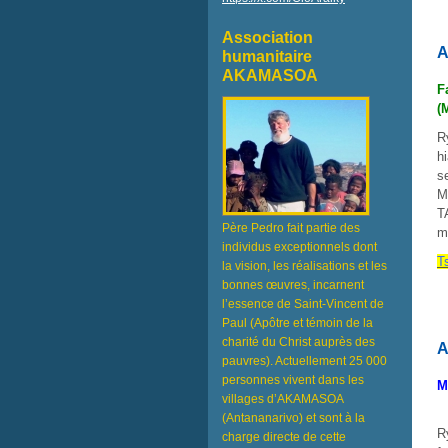
Association
A
humanitaire
AKAMASOA
F
(
R
h
s
M
T
Père Pedro fait partie des
m
individus exceptionnels dont
T
la vision, les réalisations et les
bonnes œuvres, incarnent
l’essence de Saint-Vincent de
Paul (Apôtre et témoin de la
charité du Christ auprès des
A
pauvres). Actuellement 25 000
personnes vivent dans les
M
villages d’AKAMASOA
(Antananarivo) et sont à la
R
charge directe de cette