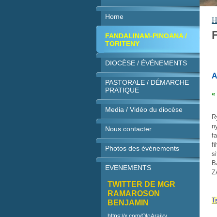
Home
H
FANDALINAM-PINOANA /
TORITENY
DIOCÈSE / ÉVÉNEMENTS
A
PASTORALE / DÉMARCHE
PRATIQUE
«
Media / Vidéo du diocèse
R
n
Nous contacter
f
f
Photos des événements
s
B
EVENEMENTS
Z
TWITTER DE MGR
RAMAROSON
T
BENJAMIN
https://x.com/OloAraiky