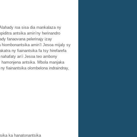
Alahady roa sisa dia mankalaza ny
iditra antsika amin’ny herinandro
ady fanaovana pelerinajy izay
 ka hiombonantsika amin’I Jesoa mijaly sy
atra ny fiainantsika fa tsy hirefarefa
no nahafaty an’i Jesoa teo ambony
ny hamonjena antsika. Mbola manjaka
 ny fiainantsika olombelona indraindray,
sika ka hanatonantsika