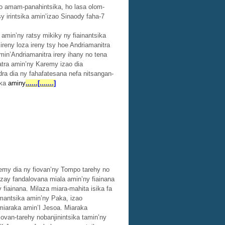
fo amam-panahintsika, ho lasa olom-
y irintsika amin’izao Sinaody faha-7
amin’ny ratsy mikiky ny fiainantsika
ireny loza ireny tsy hoe Andriamanitra
in’Andriamanitra irery ihany no tena
atra amin’ny Karemy izao dia
ra dia ny fahafatesana nefa nitsangan-
aka
aminy
......[.......]
remy dia ny fiovan’ny Tompo tarehy no
izay fandalovana miala amin’ny fiainana
 fiainana. Milaza miara-mahita isika fa
omantsika amin’ny Paka, izao
 miaraka amin’I Jesoa. Miaraka
iovan-tarehy nobanjinintsika tamin’ny