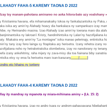
LAHADY FAHA-5 KAREMY TAONA D 2022
 Izay tsy manam-pahotana aminareo no aoka hitora-bato azy voalohany »
y Kristianina havana, efa mihamanakaiky tokoa ny fankalazantsika ny Paka, 
aka isika ary amin’ny Alahady hoavy dia hankalaza ny sampankazo izay mamp
ehibe, ny Herinandro masina. Izao Alahady izao amin’ny toerana maro dia alah
ibanjininantsika ny lakroan’i Kristy, handinihintsika ny Lalan’ny hazofijaliana
aty. Miakatra eny amin’ny “La montagne” isika manao pelerinajy, entintsika hiak
min’ny tany izay feno lainga sy fitapitaka ary herisetra. Izany rehetra izany 
azofijaliana noho ny hetraketratsika olombelona, izay no nanolorany ny tena
nefa izany ankehitriny, raha mijery ny zava-misy dia toa fiainana biby sanatria
entsika etsy sy eroa fa herisetra maro isan-karazany
........[........]
sindrio eto hihaino ny toriteny
LAHADY FAHA-4 KAREMY TAONA D 2022
 Ilay ity mandray ny mpanota sy miara-mihinana aminy » (Lk. 15: 2)
y Kristianina havana, izao no andro tsara sy androm-pahasoavana hibebahant