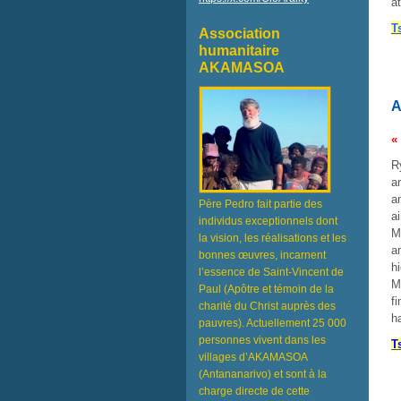
a
T
Association
humanitaire
AKAMASOA
A
«
R
a
a
Père Pedro fait partie des
a
individus exceptionnels dont
M
la vision, les réalisations et les
a
bonnes œuvres, incarnent
h
l’essence de Saint-Vincent de
M
Paul (Apôtre et témoin de la
f
charité du Christ auprès des
h
pauvres). Actuellement 25 000
personnes vivent dans les
T
villages d’AKAMASOA
(Antananarivo) et sont à la
charge directe de cette