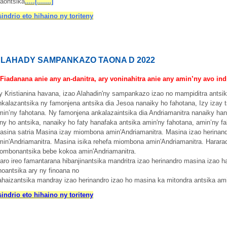
taontsika
.....[.......]
sindrio eto hihaino ny toriteny
LAHADY SAMPANKAZO TAONA D 2022
 Fiadanana anie any an-danitra, ary voninahitra anie any amin’ny avo indr
y Kristianina havana, izao Alahadin'ny sampankazo izao no mampiditra antsik
nkalazantsika ny famonjena antsika dia Jesoa nanaiky ho fahotana, Izy izay
min’ny fahotana. Ny famonjena ankalazaintsika dia Andriamanitra nanaiky
han
iny ho antsika, nanaiky ho faty hanafaka antsika amin'ny fahotana, amin’ny f
asina satria Masina izay miombona amin'Andriamanitra. Masina izao herinan
min'Andriamanitra. Masina isika
rehefa miombona amin'Andriamanitra. Hararao
iombonantsika bebe kokoa amin'Andriamanitra.
aro ireo famantarana hibanjinantsika mandritra izao herinandro masina izao
inoantsika ary ny finoana no
ahaizantsika mandray izao herinandro izao ho masina ka mitondra antsika a
sindrio eto hihaino ny toriteny