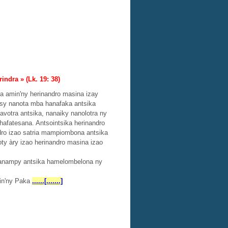
indra » (Lk. 19: 38)
a amin'ny herinandro masina izay
 tsy nanota mba hanafaka antsika
avotra antsika, nanaiky nanolotra ny
ahafatesana. Antsointsika herinandro
dro izao satria mampiombona antsika
ty àry izao herinandro masina izao
 hanampy antsika hamelombelona ny
min'ny Paka
......[.......]