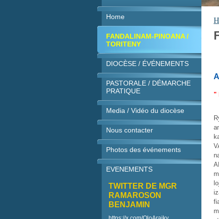
Home
H
FANDALINAM-PINOANA /
TORITENY
DIOCÈSE / ÉVÉNEMENTS
A
PASTORALE / DÉMARCHE
PRATIQUE
"
Media / Vidéo du diocèse
R
a
Nous contacter
k
V
Photos des événements
n
A
EVENEMENTS
m
l
TWITTER DE MGR
i
RAMAROSON
f
BENJAMIN
m
https://x.com/OloAraiky