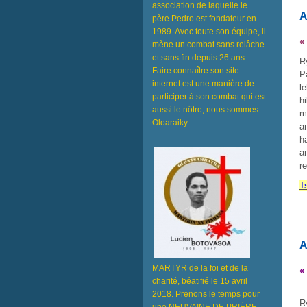
association de laquelle le
A
père Pedro est fondateur en
1989. Avec toute son équipe, il
«
mène un combat sans relâche
et sans fin depuis 26 ans...
R
Faire connaître son site
P
internet est une manière de
l
participer à son combat qui est
h
aussi le nôtre, nous sommes
m
Oloaraiky
a
h
a
r
T
A
MARTYR de la foi et de la
«
charité, béatifié le 15 avril
2018. Prenons le temps pour
R