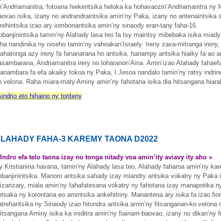
n’Andriamanitra, fotoana hiekentsika heloka ka hohavaozin’Andriamanitra ny 
aovao isika, izany no andrandraintsika amin’ny Paka, izany no antenaintsika s
trehintsika izao ary iombonantsika amin’ny sinaody eran-tany faha-16.
obanjinintsika tamin’ny Alahady lasa teo fa tsy maintsy mibebaka isika miady 
aha nandinika ny niseho tamin’ny vahoakan’Israely. Ireny zava-mitranga ireny, 
ahatonga azy ireny fa fananarana ho antsika, hanampy antsika hiaiky fa ao am
asambarana, Andriamanitra irery no loharanon’Aina. Amin’izao Alahady fahaef
anambara fa efa akaiky tokoa ny Paka, I Jesoa nandalo tamin’ny ratsy indrind
o velona. Raha miara-maty Aminy amin’ny fahotana isika dia hitsangana hiar
sindrio eto hihaino ny toriteny
LAHADY FAHA-3 KAREMY TAONA D2022
 Indro efa telo taona izay no tonga nitady voa amin’ity aviavy ity aho »
y Kristianina havana, tamin’ny Alahady lasa teo, Alahady faharoa amin’ny ka
obanjinintsika. Manoro antsika sahady izay miandry antsika vokatry ny Paka 
sizarizary, miala amin’ny fahafatesana vokatry ny fahotana izay manapotika ny
etsaka ny korontana eo amintsika ankehitriny. Manantena àry isika fa izao fi
iatrehantsika ny Sinaody izao hitondra antsika amin’ny fitsanganan-ko velona
itsangana Aminy isika ka miditra amin’ny fiainam-baovao, izany no dikan’ny f