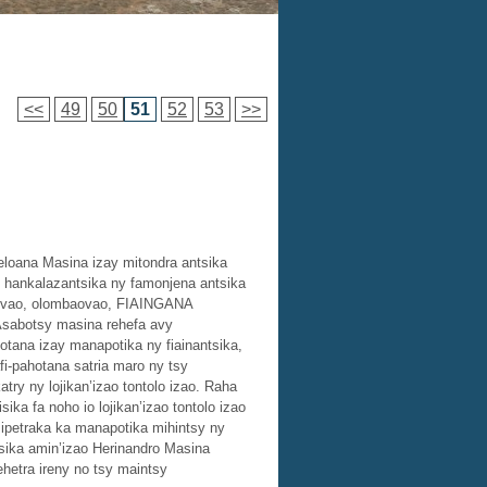
<<
49
50
51
52
53
>>
eloana Masina izay mitondra antsika
o hankalazantsika ny famonjena antsika
vaovao, olombaovao, FIAINGANA
Asabotsy masina rehefa avy
otana izay manapotika ny fiainantsika,
-pahotana satria maro ny tsy
try ny lojikan’izao tontolo izao. Raha
sika fa noho io lojikan’izao tontolo izao
 mipetraka ka manapotika mihintsy ny
ntsika amin’izao Herinandro Masina
ehetra ireny no tsy maintsy