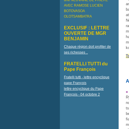
une NEUVAINE DE PRIÈRE
a
AVEC RAMOSE LUCIEN
b
BOTOVASOA
a
OLOTSAMBATRA
N
r
EXCLUSIF : LETTRE
m
OUVERTE DE MGR
h
BENJAMIN
m
Chaque région doit profiter de
k
ses richesses ..
T
FRATELLI TUTTI du
Pape François
Fratelli tutti - lettre encyclique
A
pape François
lettre encyclique du Pape
«
François - 04 octobre 2
R
n
t
b
f
m