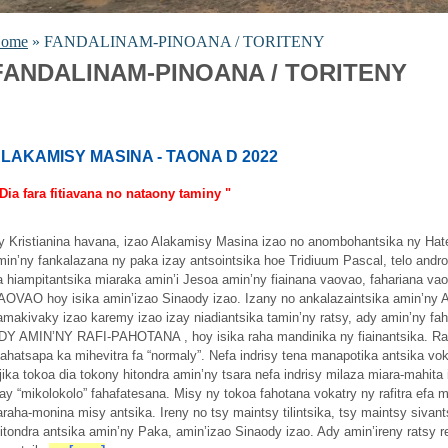
ome
» FANDALINAM-PINOANA / TORITENY
FANDALINAM-PINOANA / TORITENY
LAKAMISY MASINA - TAONA D 2022
 Dia fara fitiavana no nataony taminy "
y Kristianina havana, izao Alakamisy Masina izao no anombohantsika ny Hat
min’ny fankalazana ny paka izay antsointsika hoe Tridiuum Pascal, telo andr
a hiampitantsika miaraka amin’i Jesoa amin’ny fiainana vaovao, fahariana 
AOVAO hoy isika amin’izao Sinaody izao. Izany no ankalazaintsika amin’ny 
amakivaky izao karemy izao izay niadiantsika tamin’ny ratsy, ady amin’ny fah
DY AMIN’NY RAFI-PAHOTANA , hoy isika raha mandinika ny fiainantsika. Rafi
ahatsapa ka mihevitra fa “normaly”. Nefa indrisy tena manapotika antsika voka
ojika tokoa dia tokony hitondra amin’ny tsara nefa indrisy milaza miara-mahita i
zay “mikolokolo” fahafatesana. Misy ny tokoa fahotana vokatry ny rafitra efa
iaraha-monina misy antsika. Ireny no tsy maintsy tilintsika, tsy maintsy siva
itondra antsika amin’ny Paka, amin’izao Sinaody izao. Ady amin’ireny ratsy r