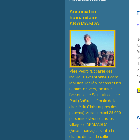
Association
T
humanitaire
AKAMASOA
«
R
N
A
a
d
i
Père Pedro fait partie des
k
individus exceptionnels dont
f
la vision, les réalisations et les
bonnes œuvres, incarnent
T
l’essence de Saint-Vincent de
Paul (Apôtre et témoin de la
charité du Christ auprès des
pauvres). Actuellement 25 000
A
personnes vivent dans les
villages d’AKAMASOA
“
(Antananarivo) et sont à la
charge directe de cette