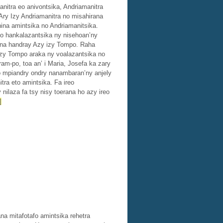
anitra eo anivontsika, Andriamanitra
Izy Andriamanitra no misahirana
nina amintsika no Andriamanitsika.
no hankalazantsika ny nisehoan’ny
nona handray Azy izy Tompo. Raha
 Izy Tompo araka ny voalazantsika no
am-po, toa an’ i Maria, Josefa ka zary
eo mpiandry ondry nanambaran’ny anjely
ra eto amintsika. Fa ireo
nilaza fa tsy nisy toerana ho azy ireo
]
na mitafotafo amintsika rehetra