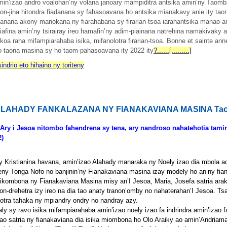
min’izao andro voalohan’ny volana janoary mampiditra antsika amin’ny Taom
aon-jina hitondra fiadanana sy fahasoavana ho antsika mianakavy anie ity taon
anana akony manokana ny fiarahabana sy firarian-tsoa iarahantsika manao am
iafina amin’ny tsirairay ireo hamafin’ny adim-piainana natrehina namakivaky an
okoa raha mifampiarahaba isika, mifanolotra firarian-tsoa. Bonne et sainte an
o taona masina sy ho taom-pahasoavana ity 2022 ity
?......[.........]
sindrio eto hihaino ny toriteny
LAHADY FANKALAZANA NY FIANAKAVIANA MASINA Tao
 Ary i Jesoa nitombo fahendrena sy tena, ary nandroso nahatehotia tamin
2)
y Kristianina havana, amin’izao Alahady manaraka ny Noely izao dia mbola ao 
eny Tonga Nofo no banjinin’ny Fianakaviana masina izay modely ho an’ny fian
ikombona ny Fianakaviana Masina misy an’I Jesoa, Maria, Josefa satria araky 
lon-drehetra izy ireo na dia tao anaty tranon’omby no nahaterahan’I Jesoa. Ts
sotra tahaka ny mpiandry ondry no nandray azy.
aly sy ravo isika mifampiarahaba amin’izao noely izao fa indrindra amin’izao
zao satria ny fianakaviana dia isika miombona ho Olo Araiky ao amin’Andriama