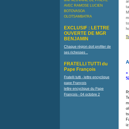
une NEUVAINE DE PRIÈRE
a
AVEC RAMOSE LUCIEN
t
BOTOVASOA
M
OLOTSAMBATRA
m
t
EXCLUSIF : LETTRE
h
OUVERTE DE MGR
T
BENJAMIN
Chaque région doit profiter de
ses richesses ..
A
FRATELLI TUTTI du
Pape François
«
Fratelli tutti - lettre encyclique
5
pape François
lettre encyclique du Pape
R
François - 04 octobre 2
T
m
o
t
F
i