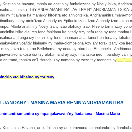
y Kristianina havana, mbola ao anatin’ny fankalazana ny Noely isika, Andriam
iseho amintsika. TSY ANDRIAMANITRA LAVITRA NY ANDRIAMANITSIKA. Ary 
oho ny fitiavana ka manaiky hitoetra eto anivontsika. Andriamanitra miara-mo
ibaribary izany amin’izao Alahady ny Epifania izao. Izao Alahady izao tokoa 
ompo. Mbola anatin’ny Noely izany izao alahady izao. Niseho tamin’izay vo
andinika isika dia ireo feno faniriana ka nitady Azy nefa raha ny tena marina
isahirana. Tonga izy ho an’izay feno fahamarinana, fanentren-tena sy fahatsor
ianakaviana voafidy hiainany ny maha-olombelona Azy ary torak’izany koa ir
a misy zaza teraka ao Betlehema, ny anarany atao hoe Emanoela : Andriamanit
piavonavona kosa dia tsy afaka nandray azy, hitantsika ireo mpandray vahiny 
ao an-trano, tahaka an’I Heroda izay namono ny zaza tsy manantsiny
.
.....[......
sindrio eto hihaino ny toriteny
1 JANOARY - MASINA MARIA RENIN'ANDRIAMANITRA
enin’andriamanitra sy mpanjakavavin’ny fiadanana i Masina Maria
y Kristianina Havana, an-kafaliana sy an-karavoana no anolorako ny fiarahaba