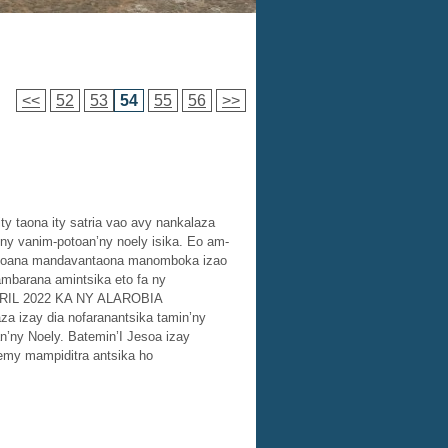
<<
52
53
54
55
56
>>
ity taona ity satria vao avy nankalaza
 ny vanim-potoan’ny noely isika. Eo am-
-potoana mandavantaona manomboka izao
ambarana amintsika eto fa ny
RIL 2022 KA NY ALAROBIA
zay dia nofaranantsika tamin’ny
n’ny Noely. Batemin’I Jesoa izay
emy mampiditra antsika ho