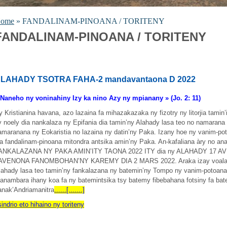
ome
» FANDALINAM-PINOANA / TORITENY
FANDALINAM-PINOANA / TORITENY
LAHADY TSOTRA FAHA-2 mandavantaona D 2022
 Naneho ny voninahiny Izy ka nino Azy ny mpianany » (Jo. 2: 11)
y Kristianina havana, azo lazaina fa mihazakazaka ny fizotry ny litorjia tamin’
y noely dia nankalaza ny Epifania dia tamin’ny Alahady lasa teo no namarana
amaranana ny Eokaristia no lazaina ny datin’ny Paka. Izany hoe ny vanim
ia fandalinam-pinoana mitondra antsika amin’ny Paka. An-kafaliana àry no an
ANKALAZANA NY PAKA AMIN’ITY TAONA 2022 ITY dia ny ALAHADY 17 AV
AVENONA FANOMBOHAN’NY KAREMY DIA 2 MARS 2022. Araka izay voalaza i
lahady lasa teo tamin’ny fankalazana ny batemin’ny Tompo ny vanim-potoana
anambara ihany koa fa ny batemintsika tsy batemy fibebahana fotsiny fa bat
anak’Andriamanitra
......[.......]
sindrio eto hihaino ny toriteny