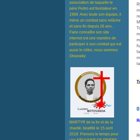
association de laquelle le
R
père Pedro est fondateur en
m
1989. Avec toute son équipe, il
n
mène un combat sans relâche
M
et sans fin depuis 26 ans...
T
Faire connaître son site
m
internet est une manière de
m
participer à son combat qui est
f
aussi le nôtre, nous sommes
f
Oloaraiky
m
t
T
0
R
MARTYR de la foi et de la
charité, béatifié le 15 avril
2018. Prenons le temps pour
R