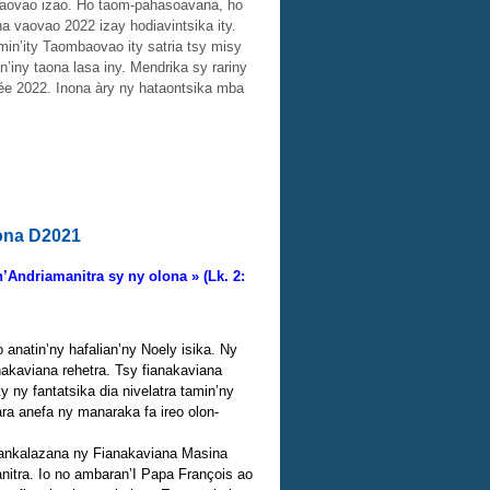
baovao izao. Ho taom-pahasoavana, ho
a vaovao 2022 izay hodiavintsika ity.
in’ity Taombaovao ity satria tsy misy
’iny taona lasa iny. Mendrika sy rariny
née 2022. Inona àry ny hataontsika mba
na D2021
’Andriamanitra sy ny olona » (Lk. 2:
anatin’ny hafalian’ny Noely isika. Ny
akaviana rehetra. Tsy fianakaviana
ny fantatsika dia nivelatra tamin’ny
ara anefa ny manaraka fa ireo olon-
 fankalazana ny Fianakaviana Masina
nitra. Io no ambaran’I Papa François ao