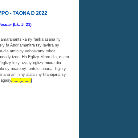
O - TAONA D 2022
esoa» (Lk. 3: 21)
o amaranantsika ny fankalazana ny
ly fa Andriamanitra tsy lavitra ny
ra-dia amin’ny vahoakany tokoa,
inaody izao. Ho Eglizy Miara-dia, miara-
glizy kely” izany eglizy miara-dia
lo sy miaro ny tontolo ianana. Eglizy
ana amin’ny alalan’ny fifanajana sy
lagasy
.......[........]