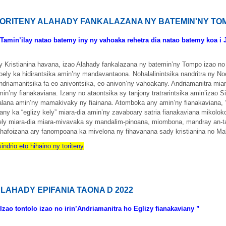
ORITENY ALAHADY FANKALAZANA NY BATEMIN'NY TOMP
 Tamin’ilay natao batemy iny ny vahoaka rehetra dia natao batemy koa i J
y Kristianina havana, izao Alahady fankalazana ny batemin’ny Tompo izao n
oely ka hidirantsika amin’ny mandavantaona. Nohalalinintsika nandritra ny Noe
ndriamanitsika fa eo anivontsika, eo anivon’ny vahoakany. Andriamanitra mia
min’ny fianakaviana. Izany no ataontsika sy tanjony tratrarintsika amin’izao S
alana amin’ny mamakivaky ny fiainana. Atomboka any amin’ny fianakaviana, “e
zany ka “eglizy kely” miara-dia amin’ny zavaboary satria fianakaviana mikoloko
ely miara-dia miara-mivavaka sy mandalim-pinoana, miombona, mandray an-tan
ahafoizana ary fanompoana ka mivelona ny fihavanana sady kristianina no Ma
sindrio eto hihaino ny toriteny
LAHADY EPIFANIA TAONA D 2022
 Izao tontolo izao no irin’Andriamanitra ho Eglizy fianakaviany ”