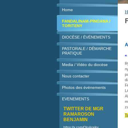
Home
H
FANDALINAM-PINOANA /
TORITENY
DIOCÈSE / ÉVÉNEMENTS
A
PASTORALE / DÉMARCHE
PRATIQUE
«
R
Media / Vidéo du diocèse
n
p
Nous contacter
d
F
Photos des événements
L
A
EVENEMENTS
m
z
TWITTER DE MGR
RAMAROSON
T
BENJAMIN
https://x.com/OloAraiky