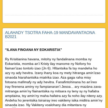
ALAHADY TSOTRA FAHA-19 MANDAVANTAONA
B2021
“ILANA FINOANA NY EOKARISTIA”
Ry Krisitianina havana, mitohy ny fandalinana momba ny
Eokaristia, momba an’i Kristy ilay manome ny Nofony ho
fiainan'izao tontolo izao (Jn 6). HItantsika fa tsy mandeha ho
azy ny ady hevitra. Izany ihany koa ny mety hitranga amin’izao
sinaoda hiarahantsika miatrika izao. Aza gaga raha misy
fotoana mafimafy ny ady hevitra. Fanafintohinana ho an’ireo
iray firenena aminy ny fampianaran’i Jesoa... ary mazàna zava-
mitranga amin’ny fiainantsika ny mitsara ny teny sy ny hafatra
ampitaina, tsy amin’ny maha-hafatra azy fa noho ilay niteny azy.
Andeha ho jerentsika tsirairay ireo vakiteny isika miditra amin’ny
sinaoda izao. Ny Vakiteny voalohany dia mitantara ny