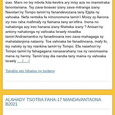
izao. Maro no tsy mbola fola-kevitra ary misy aza no mametraka
fanontaniana. Tsy zava-boavao izany zava-mitranga izany.
Navotan’ny Tompo tamin’ny fanandevozana tany Ejipta ny
vahoaka. Nefa rentsika fa nimonomona tamin’i Moizy sy Aarona
izy ireo raha mafimafy ny fiainana tany an’efitra. Inona no
nahatonga azy ireo hanana izany fihetsika izany ? Anisan’ny
antony nahatonga ny vahoaka Israely nivadika
tamin’Andriamanitra ny fanadinoana ireo zava-mahagaga sy
mahatalanjona nataony. Toa vahoaka be fanadinoana, mafy fo,
tsy natoky sy tsy niankina tamin’ny Tompo. Efa nasehon’ny
Tompo tamin’ny fahagagana nanasarahany roa ny ranomasina
mena ny heriny. Tamin’izay dia nandia tany maina ny vahoaka
Israely
.....[.....]
Tsindrio eto hihaino ny toriteny
ALAHADY TSOTRA FAHA-17 MANDAVANTAONA
B2021