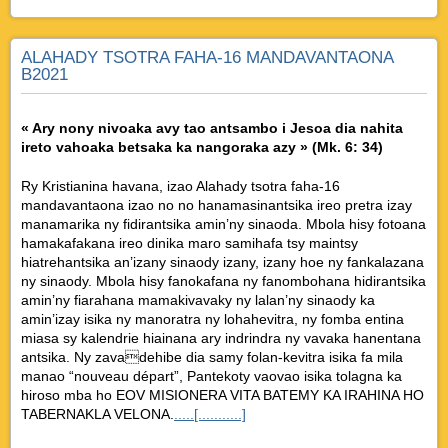
ALAHADY TSOTRA FAHA-16 MANDAVANTAONA
B2021
« Ary nony nivoaka avy tao antsambo i Jesoa dia nahita
ireto vahoaka betsaka ka nangoraka azy » (Mk. 6: 34)
Ry Kristianina havana, izao Alahady tsotra faha-16
mandavantaona izao no no hanamasinantsika ireo pretra izay
manamarika ny fidirantsika amin’ny sinaoda. Mbola hisy fotoana
hamakafakana ireo dinika maro samihafa tsy maintsy
hiatrehantsika an’izany sinaody izany, izany hoe ny fankalazana
ny sinaody. Mbola hisy fanokafana ny fanombohana hidirantsika
amin’ny fiarahana mamakivavaky ny lalan’ny sinaody ka
amin’izay isika ny manoratra ny lohahevitra, ny fomba entina
miasa sy kalendrie hiainana ary indrindra ny vavaka hanentana
antsika. Ny zavadehibe dia samy folan-kevitra isika fa mila
manao “nouveau départ”, Pantekoty vaovao isika tolagna ka
hiroso mba ho EOV MISIONERA VITA BATEMY KA IRAHINA HO
TABERNAKLA VELONA.
.....[...........]