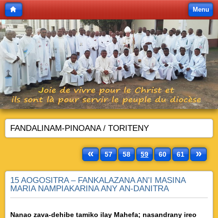
Menu
FANDALINAM-PINOANA / TORITENY
«
»
57
58
59
60
61
15 AOGOSITRA – FANKALAZANA AN’I MASINA
MARIA NAMPIAKARINA ANY AN-DANITRA
Nanao zava-dehibe tamiko ilay Mahefa; nasandrany ireo