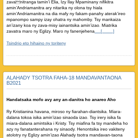
zavanitranga tamin’i Elia, Izy Ilay Mpaminany nifikitra
amin’Andriamanitra ary nitarika ny olona tsy hiala
amin’Andriamanitra na dia mafy ny fakam-panahy aterak’ireo
mpanompo sampy izay ohatra ny mahomby. Tsy mankaiza
an’izany koa ny zava-misy iainantsika amin’izao. Miatrika
zavatra maro ny Eglizy. Maro ny fanenjehena
.....[.........]
Tsindrio eto hihaino ny toriteny
ALAHADY TSOTRA FAHA-18 MANDAVANTAONA
B2021
Handatsaka mofo avy any an-danitra ho anareo Aho
Ry Kristianina havana, miroso ny fiarahan-diantsika. Miara-
dalana tokoa isika amin’izao sinaoda izao. Tsy irery isika fa
miara-dalana amintsika i Kristy. Tsy miafina fa tsy mandeha ho
azy ny fanatanterahana ny sinaody. Henontsika ireo vakiteny
atolotry ny Eglizy amin’izao Alahady tsotra mandavan-taona