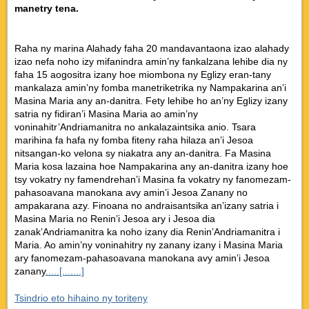
manetry tena.
Raha ny marina Alahady faha 20 mandavantaona izao alahady
izao nefa noho izy mifanindra amin’ny fankalzana lehibe dia ny
faha 15 aogositra izany hoe miombona ny Eglizy eran-tany
mankalaza amin’ny fomba manetriketrika ny Nampakarina an’i
Masina Maria any an-danitra. Fety lehibe ho an’ny Eglizy izany
satria ny fidiran’i Masina Maria ao amin’ny
voninahitr’Andriamanitra no ankalazaintsika anio. Tsara
marihina fa hafa ny fomba fiteny raha hilaza an’i Jesoa
nitsangan-ko velona sy niakatra any an-danitra. Fa Masina
Maria kosa lazaina hoe Nampakarina any an-danitra izany hoe
tsy vokatry ny famendrehan’i Masina fa vokatry ny fanomezam-
pahasoavana manokana avy amin’i Jesoa Zanany no
ampakarana azy. Finoana no andraisantsika an’izany satria i
Masina Maria no Renin’i Jesoa ary i Jesoa dia
zanak’Andriamanitra ka noho izany dia Renin’Andriamanitra i
Maria. Ao amin’ny voninahitry ny zanany izany i Masina Maria
ary fanomezam-pahasoavana manokana avy amin’i Jesoa
zanany
.....[.......]
Tsindrio eto hihaino ny toriteny