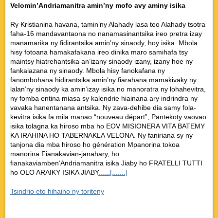
Velomin’Andriamanitra amin’ny mofo avy aminy isika
Ry Kristianina havana, tamin’ny Alahady lasa teo Alahady tsotra
faha-16 mandavantaona no nanamasinantsika ireo pretra izay
manamarika ny fidirantsika amin’ny sinaody, hoy isika. Mbola
hisy fotoana hamakafakana ireo dinika maro samihafa tsy
maintsy hiatrehantsika an’izany sinaody izany, izany hoe ny
fankalazana ny sinaody. Mbola hisy fanokafana ny
fanombohana hidirantsika amin’ny fiarahana mamakivaky ny
lalan’ny sinaody ka amin’izay isika no manoratra ny lohahevitra,
ny fomba entina miasa sy kalendrie hiainana ary indrindra ny
vavaka hanentanana antsika. Ny zava-dehibe dia samy fola-
kevitra isika fa mila manao “nouveau départ”, Pantekoty vaovao
isika tolagna ka hiroso mba ho EOV MISIONERA VITA BATEMY
KA IRAHINA HO TABERNAKLA VELONA. Ny faniriana sy ny
tanjona dia mba hiroso ho génération Mpanorina tokoa
manorina Fianakavian-janahary, ho
fianakaviamben’Andriamanitra isika Jiaby ho FRATELLI TUTTI
ho OLO ARAIKY ISIKA JIABY
......[.......]
Tsindrio eto hihaino ny toriteny