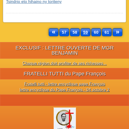
Tsindrio eto hihaino ny toriteny
«
»
57
58
59
60
61
EXCLUSIF : LETTRE OUVERTE DE MGR
BENJAMIN
Chaque région doit profiter de ses richesses ..
FRATELLI TUTTI du Pape François
Fratelli tutti - lettre encyclique pape François
lettre encyclique du Pape François - 04 octobre 2