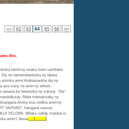
<<
62
63
64
65
66
>>
natra Aho.
ntsika tamin’ny ezaka maro samihafa
 Dia no nametrahantsika ny làlana
 antsika amin’Andriamanitra dia ny
aza izany na amin’ny eritreri-
o iainana ka hitantsika ny vokany. “Dia”
ry mandrakizay. Raha mamakivaky ny
hitsangana Aminy koa miditra amin’ny
EPART VAOVAO”, fiaingana vaovao
A VELONA. Mitaky safidy matotra io
tsika amin’I Jesoa
.....[.........]