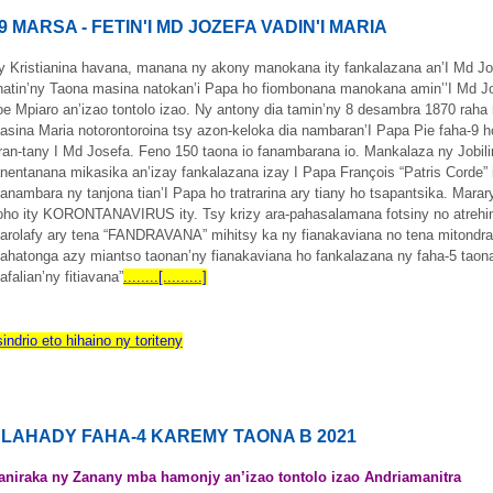
9 MARSA - FETIN'I MD JOZEFA VADIN'I MARIA
y Kristianina havana, manana ny akony manokana ity fankalazana an’I Md Jose
natin’ny Taona masina natokan’i Papa ho fiombonana manokana amin’’I Md Jo
oe Mpiaro an’izao tontolo izao. Ny antony dia tamin’ny 8 desambra 1870 raha
asina Maria notorontoroina tsy azon-keloka dia nambaran’I Papa Pie faha-9 
ran-tany I Md Josefa. Feno 150 taona io fanambarana io. Mankalaza ny Jobilin
anentanana mikasika an’izay fankalazana izay I Papa François “Patris Corde
anambara ny tanjona tian’I Papa ho tratrarina ary tiany ho tsapantsika. Marary 
oho ity KORONTANAVIRUS ity. Tsy krizy ara-pahasalamana fotsiny no atrehint
arolafy ary tena “FANDRAVANA” mihitsy ka ny fianakaviana no tena mitondra 
ahatonga azy miantso taonan’ny fianakaviana ho fankalazana ny faha-5 taona
afalian’ny fitiavana”
........[.........]
sindrio eto hihaino ny toriteny
LAHADY FAHA-4 KAREMY TAONA B 2021
aniraka ny Zanany mba hamonjy an’izao tontolo izao Andriamanitra