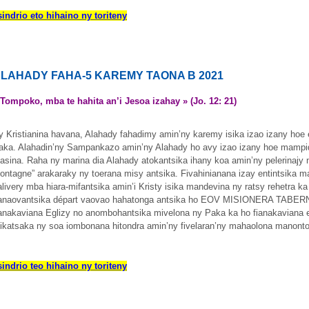
sindrio eto hihaino ny toriteny
LAHADY FAHA-5 KAREMY TAONA B 2021
 Tompoko, mba te hahita an’i Jesoa izahay » (Jo. 12: 21)
y Kristianina havana, Alahady fahadimy amin’ny karemy isika izao izany hoe 
aka. Alahadin’ny Sampankazo amin’ny Alahady ho avy izao izany hoe mampidi
asina. Raha ny marina dia Alahady atokantsika ihany koa amin’ny pelerinajy n
ontagne” arakaraky ny toerana misy antsika. Fivahinianana izay entintsika 
alivery mba hiara-mifantsika amin’i Kristy isika mandevina ny ratsy rehetra k
anaovantsika départ vaovao hahatonga antsika ho EOV MISIONERA TABE
ianakaviana Eglizy no anombohantsika mivelona ny Paka ka ho fianakaviana 
ikatsaka ny soa iombonana hitondra amin’ny fivelaran’ny mahaolona manontol
sindrio teo hihaino ny toriteny