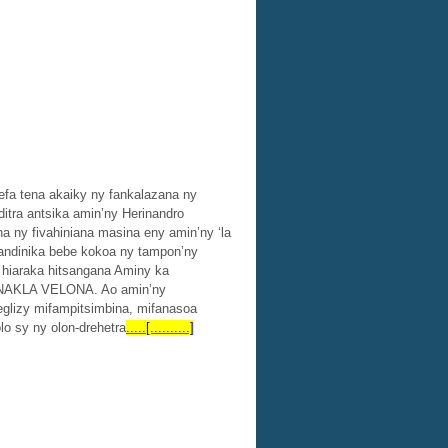
efa tena akaiky ny fankalazana ny
tra antsika amin’ny Herinandro
a ny fivahiniana masina eny amin’ny ‘la
mandinika bebe kokoa ny tampon’ny
a hiaraka hitsangana Aminy ka
RNAKLA VELONA. Ao amin’ny
eglizy mifampitsimbina, mifanasoa
o sy ny olon-drehetra
.....[..........]