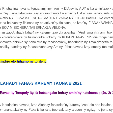
y Kristianina havana, tonga amin’ny ivon’ny DIA sy ny ADY isika amin’izao ka
min’ny fiainam-baovao izay andrandraintsika amin’ny Paka izao hanaovantsika
okatry NY FIOVAM-PENITRA MAHERY VAIKA NY FITONDRAN-TENA entanin’ny
esoa ho ivon’ny fiainana sy eo anivon’ny fiainana, ho ivon’ny FIANAKAVIAN
o EOV MISIONERA TABERNAKLA VELONA.
min’izao Alahady faha-4 ny karemy izao dia abaribarin’Andriamanitra amintsik
a korontan-dava ny fiainantsika vokatry ny KORONTANAVIRUS dia tonga nanolo
anavotra antsika sy hanolotra ny fahasoavany, handrindra ny zava-drehetra fa
anaiky handray ny fahasoavana avy Aminy, fahasoavana izay omeny maima
sindrio eto hihaino ny toriteny
LAHADY FAHA-3 KAREMY TAONA B 2021
 Ravao ity Tempoly ity, fa hatsangako indray amin’ny hateloana » (Jo. 2: 
y Kristianina havana, izao Alahady fahatelon’ny karemy izao, dia azo lazaina 
iomanana akaiky ny Paka isika raha ireo vakiteny aroson’ny eglizy no jrena sy 