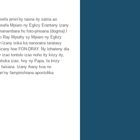
fa amin’ity taona ity satria ao
sefa Mpiaro ny Eglizy Erantany izany
 nanambara ho foto-pinoana (dogma) I
ho Ray Mpiahy sy Mpiaro ny Eglizy
’izany isika ka nanoratra taratasy
” izany hoe FON-DRAY. Ny lohateny dia
izao tontolo izao noho ity krizy ity,
sika izao, hoy ny Papa, fa krizy
faisana. Izany ihany koa no
n’ny fampirishiana apostolika