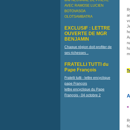
une NEUVAINE DE PRIÈRE
AVEC RAMOSE LUCIEN
R
BOTOVASOA
a
OLOTSAMBATRA
v
J
EXCLUSIF : LETTRE
h
OUVERTE DE MGR
A
BENJAMIN
n
Chaque région doit profiter de
h
ses richesses ..
m
FRATELLI TUTTI du
Pape François
T
Fratelli tutti - lettre encyclique
pape François
lettre encyclique du Pape
François - 04 octobre 2
A
«
R
f