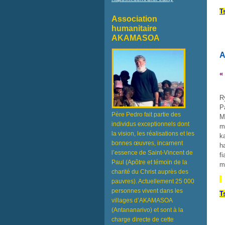
T
Association
humanitaire
AKAMASOA
A
«
R
P
Père Pedro fait partie des
M
individus exceptionnels dont
m
la vision, les réalisations et les
k
bonnes œuvres, incarnent
h
l’essence de Saint-Vincent de
f
Paul (Apôtre et témoin de la
m
charité du Christ auprès des
pauvres). Actuellement 25 000
personnes vivent dans les
T
villages d’AKAMASOA
(Antananarivo) et sont à la
charge directe de cette