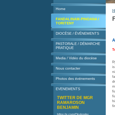
Home
H
FANDALINAM-PINOANA /
TORITENY
DIOCÈSE / ÉVÉNEMENTS
A
PASTORALE / DÉMARCHE
PRATIQUE
T
Media / Vidéo du diocèse
R
i
Nous contacter
n
f
Photos des événements
d
m
EVENEMENTS
f
f
TWITTER DE MGR
h
RAMAROSON
f
BENJAMIN
https://x.com/OloAraiky