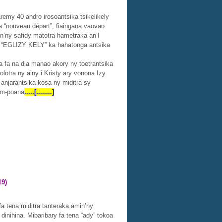
remy 40 andro irosoantsika tsikelikely
 “nouveau départ”, fiaingana vaovao
 safidy matotra hametraka an’I
A “EGLIZY KELY” ka hahatonga antsika
a fa na dia manao akory ny toetrantsika
tra ny ainy i Kristy ary vonona Izy
 anjarantsika kosa ny miditra sy
im-poana
.....[........]
19)
fa tena miditra tanteraka amin’ny
dinihina. Mibaribary fa tena “ady” tokoa