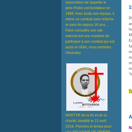
association de laquelle le
1
père Pedro est fondateur en
1989. Avec toute son équipe, il
R
mène un combat sans relâche
a
et sans fin depuis 26 ans...
h
Faire connaître son site
M
internet est une manière de
E
participer à son combat qui est
f
aussi le nôtre, nous sommes
m
Oloaraiky
n
m
m
“h
T
MARTYR de la foi et de la
A
charité, béatifié le 15 avril
2018. Prenons le temps pour
N