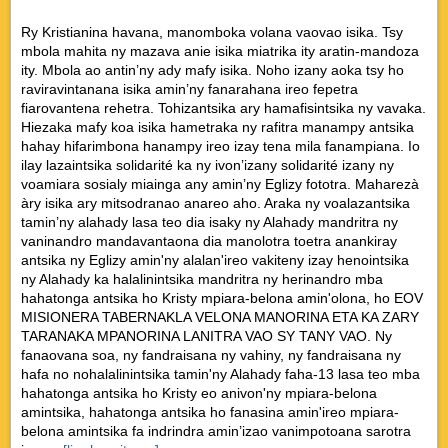
Ry Kristianina havana, manomboka volana vaovao isika. Tsy
mbola mahita ny mazava anie isika miatrika ity aratin-mandoza
ity. Mbola ao antin’ny ady mafy isika. Noho izany aoka tsy ho
raviravintanana isika amin’ny fanarahana ireo fepetra
fiarovantena rehetra. Tohizantsika ary hamafisintsika ny vavaka.
Hiezaka mafy koa isika hametraka ny rafitra manampy antsika
hahay hifarimbona hanampy ireo izay tena mila fanampiana. Io
ilay lazaintsika solidarité ka ny ivon’izany solidarité izany ny
voamiara sosialy miainga any amin’ny Eglizy fototra. Maharezà
àry isika ary mitsodranao anareo aho. Araka ny voalazantsika
tamin’ny alahady lasa teo dia isaky ny Alahady mandritra ny
vaninandro mandavantaona dia manolotra toetra anankiray
antsika ny Eglizy amin'ny alalan'ireo vakiteny izay henointsika
ny Alahady ka halalinintsika mandritra ny herinandro mba
hahatonga antsika ho Kristy mpiara-belona amin'olona, ho EOV
MISIONERA TABERNAKLA VELONA MANORINA ETA KA ZARY
TARANAKA MPANORINA LANITRA VAO SY TANY VAO. Ny
fanaovana soa, ny fandraisana ny vahiny, ny fandraisana ny
hafa no nohalalinintsika tamin'ny Alahady faha-13 lasa teo mba
hahatonga antsika ho Kristy eo anivon'ny mpiara-belona
amintsika, hahatonga antsika ho fanasina amin'ireo mpiara-
belona amintsika fa indrindra amin’izao vanimpotoana sarotra