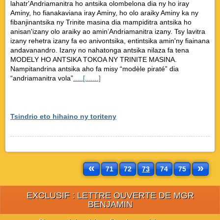
lahatr'Andriamanitra ho antsika olombelona dia ny ho iray
Aminy, ho fianakaviana iray Aminy, ho olo araiky Aminy ka ny
fibanjinantsika ny Trinite masina dia mampiditra antsika ho
anisan'izany olo araiky ao amin’Andriamanitra izany. Tsy lavitra
izany rehetra izany fa eo anivontsika, entintsika amin'ny fiainana
andavanandro. Izany no nahatonga antsika nilaza fa tena
MODELY HO ANTSIKA TOKOA NY TRINITE MASINA.
Nampitandrina antsika aho fa misy “modèle piraté” dia
“andriamanitra vola”
.....[.......]
Tsindrio eto hihaino ny toriteny
«
»
71
72
73
74
75
EXCLUSIF : LETTRE OUVERTE DE MGR
BENJAMIN