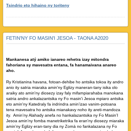
Tsindrio eto hihaino ny toriteny
FETIN'NY FO MASIN'I JESOA - TAONA A2020
Mankanesa atý amiko ianareo rehetra izay mitondra
fahoriana sy mavesatra entana, fa hanamaivana anareo
aho.
Ry Kristianina havana, fotoan-dehibe ho antsika tokoa ity andro
anio ity satria miaraka amin'ny Eglizy maneran-tany isika olo
araiky ato amin'ny diosezy izay faly mifampiarahaba manokana
satria andro ankalazantsika ny Fo masin'i Jesoa mpiaro antsika
eto amin'ny Katedraly fa indrindra amin’izao vanim-potoana
tena mavesatra ho antsika mianakavy noho ity areti-mandoza
ity. Amin’ny Alahady anefa no hankalazantsika ny Fo Masin’I
Jesoa amin’ny fomba manetriketrika fa eran'ny diosezy miaraka
amin’ny Eglizy eran-tany dia ny Zomà no fankalazana ny Fo