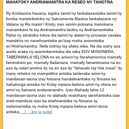
MAHATOKY ANDRIAMANITRA KA RESEO NY TAHOTRA
Ry Kristianina havana, tapitra tamin'ny fankalazantsika tamin'ny
fomba manetriketrika ny Sakramenta Masina fankalazana ny
Vatana sy Ra masin'i Kristy, ireo vanim-potoana manokana
manambara fa tsy Andriamanitra lavitra ny Andriamanitsika.
Raha ny sitratsika tokoa dia tamin’ny alalan’ny prosesio vavaka
mandeha no nanehoantsika an’izay maha anivontsika
an’Andriamanitra. Nefa indrisy tsy afaka isika. Na dia izany aza
anefa araka ny averimberintsika dia isika EOV MISIONERA,
TABERNAKLA VELONA no eo anivon’ny fiarahamonina mamafy
famindram-po, mamafy fiadanana, mamafy fanantenana na eo
aza ity valan’aretina ity na eo aza ity “fahavalo tsy hita maso” ity.
Izany rehetra no mampiditra antsika tanteraka amin’ny
mandavan-taona izay fotoana handalinantsika ny finoana ka
hahatonga antsika ho Kristy mpiara-belona amin’ny olona eo
amin’ny fiainana andavanandro. Izao Alahady faha-12
mandavan-taona izao no alahady voalohany iatrehantsika izao
areti-mandoza izao ka anehoantsika ny finoana sy
ivelomantsika ny maha Kristy mpiara-belona amin'olona
antsika
.....[.....lire la suite]