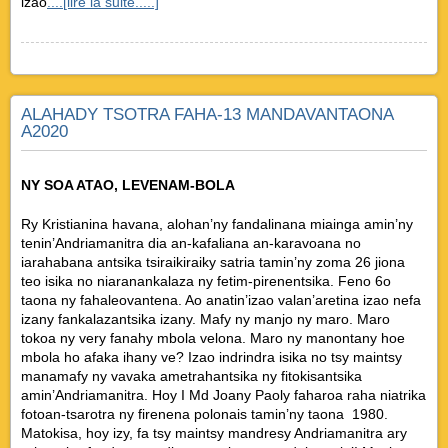
izao
....[lire la suite.....]
ALAHADY TSOTRA FAHA-13 MANDAVANTAONA
A2020
NY SOA ATAO, LEVENAM-BOLA
Ry Kristianina havana, alohan’ny fandalinana miainga amin’ny
tenin’Andriamanitra dia an-kafaliana an-karavoana no
iarahabana antsika tsiraikiraiky satria tamin’ny zoma 26 jiona
teo isika no niaranankalaza ny fetim-pirenentsika. Feno 6o
taona ny fahaleovantena. Ao anatin’izao valan’aretina izao nefa
izany fankalazantsika izany. Mafy ny manjo ny maro. Maro
tokoa ny very fanahy mbola velona. Maro ny manontany hoe
mbola ho afaka ihany ve? Izao indrindra isika no tsy maintsy
manamafy ny vavaka ametrahantsika ny fitokisantsika
amin’Andriamanitra. Hoy I Md Joany Paoly faharoa raha niatrika
fotoan-tsarotra ny firenena polonais tamin’ny taona 1980.
Matokisa, hoy izy, fa tsy maintsy mandresy Andriamanitra ary