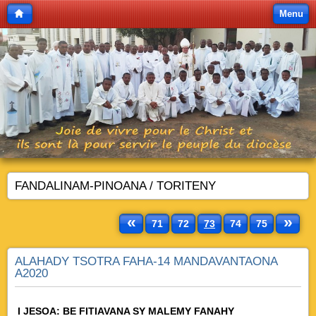
Menu
FANDALINAM-PINOANA / TORITENY
«
»
71
72
73
74
75
ALAHADY TSOTRA FAHA-14 MANDAVANTAONA
A2020
I JESOA: BE FITIAVANA SY MALEMY FANAHY