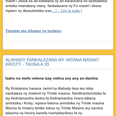
masin'i Jesoa ka an-kafaliana sy an-karavoana no iarahabana
antsika mianakavy niany fankalazana ny Fo masin'i Jesoa
mpiaro ny diosezintsika izao
....[....Lire la suite ]
Tsindrio eto hihaino ny toriteny
ALAHADY FANKALAZANA NY VATANA MASIN’I
KRISTY - TAONA A 20
Izaho no mofo velona izay nidina avy any an-danitra
Ry Kristianina havana, tamin'ny Alahady lasa teo isika
nankalaza ny misterin'ny Trinite masina. Nantitranterintsika fa
tsy Andriamanitra lavitra fa Andriamanitra miara-dàlana
amintsika i Kristy, mpiara-belona amintsika ny Trinite masina.
Marina fa mistery lehibe tokoa ny Trinite Masina ary sarotra
takarina ny heviny kanefa mampibaribary fa ny