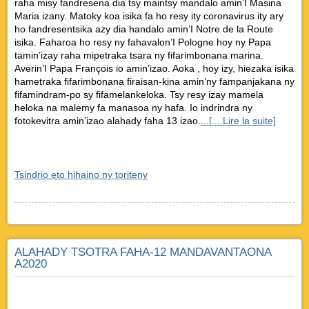
raha misy fandresena dia tsy maintsy mandalo amin’I Masina
Maria izany. Matoky koa isika fa ho resy ity coronavirus ity ary
ho fandresentsika azy dia handalo amin’I Notre de la Route
isika. Faharoa ho resy ny fahavalon’I Pologne hoy ny Papa
tamin’izay raha mipetraka tsara ny fifarimbonana marina.
Averin’I Papa François io amin’izao. Aoka , hoy izy, hiezaka isika
hametraka fifarimbonana firaisan-kina amin’ny fampanjakana ny
fifamindram-po sy fifamelankeloka. Tsy resy izay mamela
heloka na malemy fa manasoa ny hafa. Io indrindra ny
fotokevitra amin’izao alahady faha 13 izao.
...[....Lire la suite]
Tsindrio eto hihaino ny toriteny
ALAHADY TSOTRA FAHA-12 MANDAVANTAONA
A2020