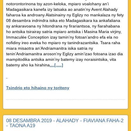
notorontorinona tsy azon-keloka, mpiaro voalohany an’i
Madagasikara kanefa izy latsaka ao anatin’ny Avent Alahady
faharoa ka androany Alatsinainy ny Eglizy no mankalaza ny fety
08 desambra indrindra isika eto Madagasikara ka ankafaliana
sy ankaravoana ny hitondrana ny firariantsoa, ny fiarahabana
ho antsika tsirairay satria mpiaro antsika i Masina Maria virjiny,
Immaculée Conception izay tamin’ny fotoan’andro efa ela no
nofidiny ireo eveka ho mpiaro ny tanindrazantsika. Tsara raha
miara misaotra an’Andriamanitra isika satria ny
tenin’Andriamanitra aroson’ny Eglizy amin’izao fotoana izao dia
mampitodika antsika amin’ny batemy izay noraisintsika, vita
batemy aho ka hirahina
....[.....]
Tsindrio eto hihaino ny toriteny
08 DESAMBRA 2019 - ALAHADY - FIAVIANA FAHA-2
- TAONA A19