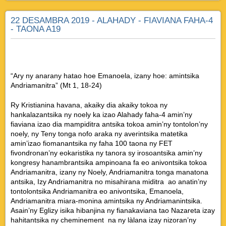
22 DESAMBRA 2019 - ALAHADY - FIAVIANA FAHA-4
- TAONA A19
“Ary ny anarany hatao hoe Emanoela, izany hoe: amintsika
Andriamanitra” (Mt 1, 18-24)
Ry Kristianina havana, akaiky dia akaiky tokoa ny
hankalazantsika ny noely ka izao Alahady faha-4 amin’ny
fiaviana izao dia mampiditra antsika tokoa amin’ny tontolon’ny
noely, ny Teny tonga nofo araka ny averintsika matetika
amin’izao fiomanantsika ny faha 100 taona ny FET
fivondronan’ny eokaristika ny tanora sy irosoantsika amin’ny
kongresy hanambrantsika ampinoana fa eo anivontsika tokoa
Andriamanitra, izany ny Noely, Andriamanitra tonga manatona
antsika, Izy Andriamanitra no misahirana miditra ao anatin’ny
tontolontsika Andriamanitra eo anivontsika, Emanoela,
Andriamanitra miara-monina amintsika ny Andriamanintsika.
Asain’ny Eglizy isika hibanjina ny fianakaviana tao Nazareta izay
hahitantsika ny cheminement na ny làlana izay nizoran’ny