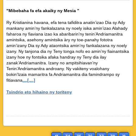
"Mibebaha fa efa akaiky ny Mesia ”
Ry Kristianina havana, efa tena tafiditra anatin’izao Dia sy Ady
mankany amin’ny fankalazana ny noely isika amin’izao Alahady
faharoa ny fiaviana izao ka abaribarin’ny tenin’Andriamanitra
amintsika, asehony amintsika àry ny toe-panahy fototra
amin’izany Dia sy Ady ataontsika amin’ny fankalazana ny noely
izany. Ny tanjona dia ny Teny tonga nofo eo amin’ny fiainantsika
izany hoe ny fontsika afaka handray ny Teny dia ilay
zanak’Andriamanitra. Izany no ampitsihiavan’ny
Tenin’Andriamanitra androany. Ny vakiteny voalohany
bokin’Izaia mamaritra fa Andriamanitra dia famindrampo sy
fitiavana
....[....]
Tsindrio eto hihaino ny toriteny
«
»