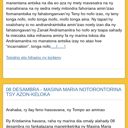
manentana antsika na dia eo aza ny mety mavesatra na ny
manahirana na ny sedra mety mitondra fahoriana amin’izao
fiomanantsika ny fahatonganvan’ny Teny ho nofo izao, ny teny
tonga nofo, nofo tonga mofo, mofo tonga aina. Ny tapan’ny
voalohany io no andrandraintsika amin’izao noely izao dia ny
fahatongavan’ny Zanak’Andriamanitra ho nofo ary tsapa sahady
fa miezaka isika mihaona aminy fa ny marina tokoa dia
Andriamanitra no manatona antsika izay no atao hoe
“incarnation”, tonga nofo
.....[......]
Tsindrio eto hihaino ny toriteny
08 DESAMBRA - MASINA MARIA NOTORONTORINA
TSY AZON-KELOKA
Arahaba, ry ilay feno hasoavana, ny Tompo ao aminao
Ry Kristianina havana, raha ny marina dia omaly alahady 08
desambra no fankalazana manetriketrika ny Masina Maria