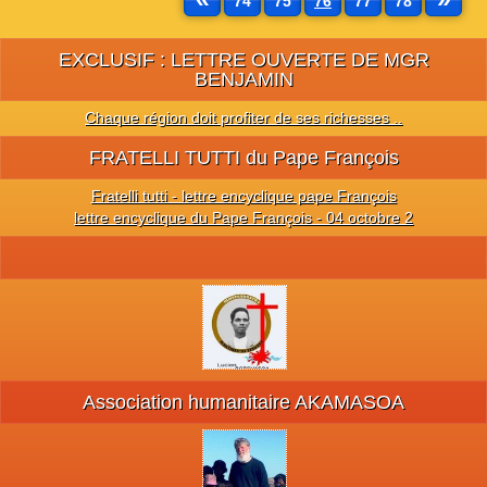
74
75
76
77
78
EXCLUSIF : LETTRE OUVERTE DE MGR
BENJAMIN
Chaque région doit profiter de ses richesses ..
FRATELLI TUTTI du Pape François
Fratelli tutti - lettre encyclique pape François
lettre encyclique du Pape François - 04 octobre 2
Association humanitaire AKAMASOA