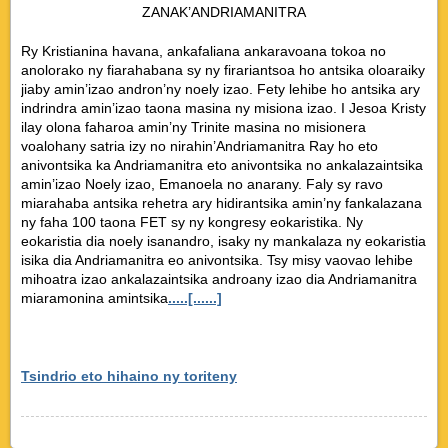
ZANAK’ANDRIAMANITRA
Ry Kristianina havana, ankafaliana ankaravoana tokoa no
anolorako ny fiarahabana sy ny firariantsoa ho antsika oloaraiky
jiaby amin’izao andron’ny noely izao. Fety lehibe ho antsika ary
indrindra amin’izao taona masina ny misiona izao. I Jesoa Kristy
ilay olona faharoa amin’ny Trinite masina no misionera
voalohany satria izy no nirahin’Andriamanitra Ray ho eto
anivontsika ka Andriamanitra eto anivontsika no ankalazaintsika
amin’izao Noely izao, Emanoela no anarany. Faly sy ravo
miarahaba antsika rehetra ary hidirantsika amin’ny fankalazana
ny faha 100 taona FET sy ny kongresy eokaristika. Ny
eokaristia dia noely isanandro, isaky ny mankalaza ny eokaristia
isika dia Andriamanitra eo anivontsika. Tsy misy vaovao lehibe
mihoatra izao ankalazaintsika androany izao dia Andriamanitra
miaramonina amintsika
.....[......]
Tsindrio eto hihaino ny toriteny