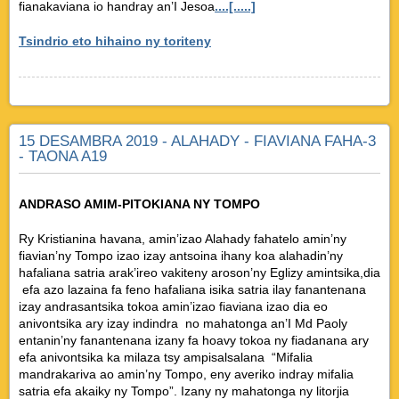
fianakaviana io handray an’I Jesoa
....[.....]
Tsindrio eto hihaino ny toriteny
15 DESAMBRA 2019 - ALAHADY - FIAVIANA FAHA-3
- TAONA A19
ANDRASO AMIM-PITOKIANA NY TOMPO
Ry Kristianina havana, amin’izao Alahady fahatelo amin’ny
fiavian’ny Tompo izao izay antsoina ihany koa alahadin’ny
hafaliana satria arak’ireo vakiteny aroson’ny Eglizy amintsika,dia
efa azo lazaina fa feno hafaliana isika satria ilay fanantenana
izay andrasantsika tokoa amin’izao fiaviana izao dia eo
anivontsika ary izay indindra no mahatonga an’I Md Paoly
entanin’ny fanantenana izany fa hoavy tokoa ny fiadanana ary
efa anivontsika ka milaza tsy ampisalsalana “Mifalia
mandrakariva ao amin’ny Tompo, eny averiko indray mifalia
satria efa akaiky ny Tompo”. Izany ny mahatonga ny litorjia