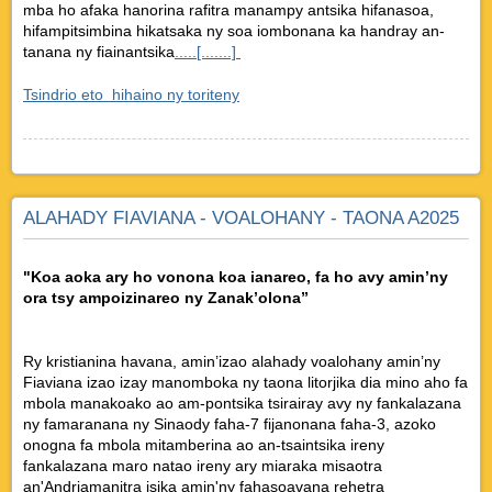
mba ho afaka hanorina rafitra manampy antsika hifanasoa,
hifampitsimbina hikatsaka ny soa iombonana ka handray an-
tanana ny fiainantsika
.....[.......]
Tsindrio eto hihaino ny toriteny
ALAHADY FIAVIANA - VOALOHANY - TAONA A2025
"Koa aoka ary ho vonona koa ianareo, fa ho avy amin’ny
ora tsy ampoizinareo ny Zanak’olona”
Ry kristianina havana, amin’izao alahady voalohany amin’ny
Fiaviana izao izay manomboka ny taona litorjika dia mino aho fa
mbola manakoako ao am-pontsika tsirairay avy ny fankalazana
ny famaranana ny Sinaody faha-7 fijanonana faha-3, azoko
onogna fa mbola mitamberina ao an-tsaintsika ireny
fankalazana maro natao ireny ary miaraka misaotra
an'Andriamanitra isika amin'ny fahasoavana rehetra