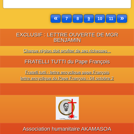
«
»
7
8
9
10
11
EXCLUSIF : LETTRE OUVERTE DE MGR
BENJAMIN
Chaque région doit profiter de ses richesses ..
FRATELLI TUTTI du Pape François
Fratelli tutti - lettre encyclique pape François
lettre encyclique du Pape François - 04 octobre 2
Association humanitaire AKAMASOA