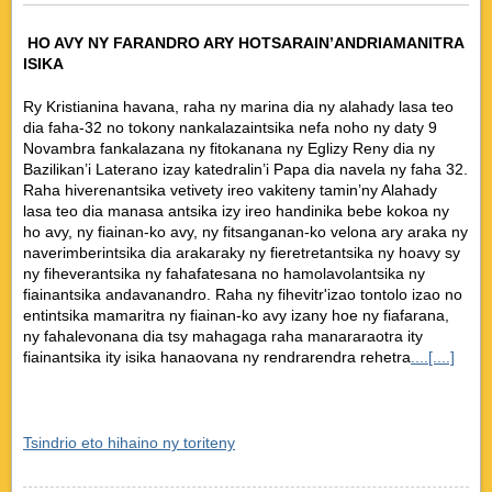
HO AVY NY FARANDRO ARY HOTSARAIN’ANDRIAMANITRA
ISIKA
Ry Kristianina havana, raha ny marina dia ny alahady lasa teo
dia faha-32 no tokony nankalazaintsika nefa noho ny daty 9
Novambra fankalazana ny fitokanana ny Eglizy Reny dia ny
Bazilikan’i Laterano izay katedralin’i Papa dia navela ny faha 32.
Raha hiverenantsika vetivety ireo vakiteny tamin’ny Alahady
lasa teo dia manasa antsika izy ireo handinika bebe kokoa ny
ho avy, ny fiainan-ko avy, ny fitsanganan-ko velona ary araka ny
naverimberintsika dia arakaraky ny fieretretantsika ny hoavy sy
ny fiheverantsika ny fahafatesana no hamolavolantsika ny
fiainantsika andavanandro. Raha ny fihevitr'izao tontolo izao no
entintsika mamaritra ny fiainan-ko avy izany hoe ny fiafarana,
ny fahalevonana dia tsy mahagaga raha manararaotra ity
fiainantsika ity isika hanaovana ny rendrarendra rehetra
....[....]
Tsindrio eto hihaino ny toriteny