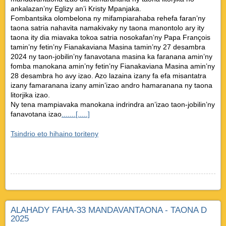
ankalazan’ny Eglizy an’i Kristy Mpanjaka.
Fombantsika olombelona ny mifampiarahaba rehefa faran’ny
taona satria nahavita namakivaky ny taona manontolo ary ity
taona ity dia miavaka tokoa satria nosokafan’ny Papa François
tamin’ny fetin’ny Fianakaviana Masina tamin’ny 27 desambra
2024 ny taon-jobilin’ny fanavotana masina ka faranana amin’ny
fomba manokana amin’ny fetin’ny Fianakaviana Masina amin’ny
28 desambra ho avy izao. Azo lazaina izany fa efa misantatra
izany famaranana izany amin’izao andro hamaranana ny taona
litorjika izao.
Ny tena mampiavaka manokana indrindra an’izao taon-jobilin’ny
fanavotana izao
.......[.....]
Tsindrio eto hihaino toriteny
ALAHADY FAHA-33 MANDAVANTAONA - TAONA D
2025