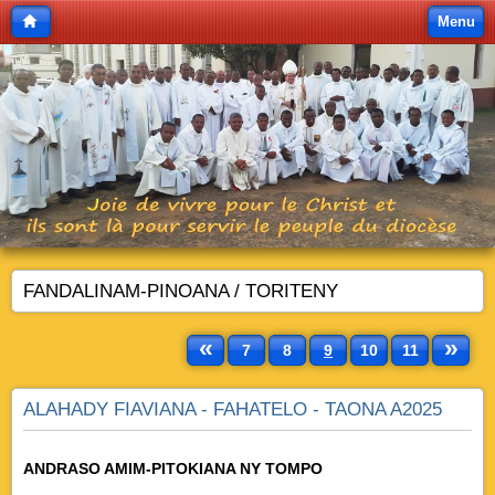
Menu
FANDALINAM-PINOANA / TORITENY
«
»
7
8
9
10
11
ALAHADY FIAVIANA - FAHATELO - TAONA A2025
ANDRASO AMIM-PITOKIANA NY TOMPO