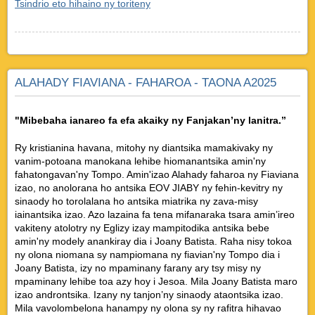
Tsindrio eto hihaino ny toriteny
ALAHADY FIAVIANA - FAHAROA - TAONA A2025
"Mibebaha ianareo fa efa akaiky ny Fanjakan’ny lanitra.”
Ry kristianina havana, mitohy ny diantsika mamakivaky ny
vanim-potoana manokana lehibe hiomanantsika amin'ny
fahatongavan'ny Tompo. Amin'izao Alahady faharoa ny Fiaviana
izao, no anolorana ho antsika EOV JIABY ny fehin-kevitry ny
sinaody ho torolalana ho antsika miatrika ny zava-misy
iainantsika izao. Azo lazaina fa tena mifanaraka tsara amin’ireo
vakiteny atolotry ny Eglizy izay mampitodika antsika bebe
amin'ny modely anankiray dia i Joany Batista. Raha nisy tokoa
ny olona niomana sy nampiomana ny fiavian'ny Tompo dia i
Joany Batista, izy no mpaminany farany ary tsy misy ny
mpaminany lehibe toa azy hoy i Jesoa. Mila Joany Batista maro
izao androntsika. Izany ny tanjon’ny sinaody ataontsika izao.
Mila vavolombelona hanampy ny olona sy ny rafitra hihavao