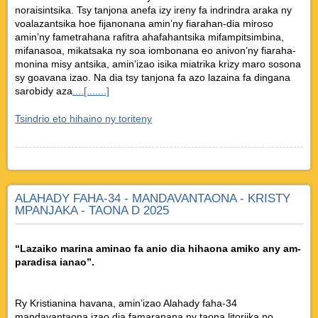
noraisintsika. Tsy tanjona anefa izy ireny fa indrindra araka ny
voalazantsika hoe fijanonana amin’ny fiarahan-dia miroso
amin’ny fametrahana rafitra ahafahantsika mifampitsimbina,
mifanasoa, mikatsaka ny soa iombonana eo anivon’ny fiaraha-
monina misy antsika, amin’izao isika miatrika krizy maro sosona
sy goavana izao. Na dia tsy tanjona fa azo lazaina fa dingana
sarobidy aza
....[.......]
Tsindrio eto hihaino ny toriteny
ALAHADY FAHA-34 - MANDAVANTAONA - KRISTY
MPANJAKA - TAONA D 2025
“Lazaiko marina aminao fa anio dia hihaona amiko any am-
paradisa ianao”.
Ry Kristianina havana, amin’izao Alahady faha-34
mandavantaona izao dia famaranana ny taona litorjika no