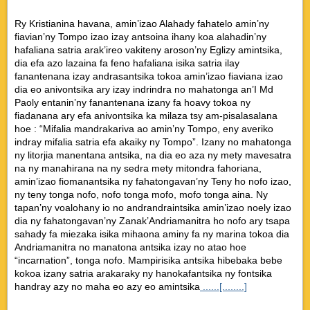
Ry Kristianina havana, amin’izao Alahady fahatelo amin’ny
fiavian’ny Tompo izao izay antsoina ihany koa alahadin’ny
hafaliana satria arak’ireo vakiteny aroson’ny Eglizy amintsika,
dia efa azo lazaina fa feno hafaliana isika satria ilay
fanantenana izay andrasantsika tokoa amin’izao fiaviana izao
dia eo anivontsika ary izay indrindra no mahatonga an’I Md
Paoly entanin’ny fanantenana izany fa hoavy tokoa ny
fiadanana ary efa anivontsika ka milaza tsy am-pisalasalana
hoe : “Mifalia mandrakariva ao amin’ny Tompo, eny averiko
indray mifalia satria efa akaiky ny Tompo”. Izany no mahatonga
ny litorjia manentana antsika, na dia eo aza ny mety mavesatra
na ny manahirana na ny sedra mety mitondra fahoriana,
amin’izao fiomanantsika ny fahatongavan’ny Teny ho nofo izao,
ny teny tonga nofo, nofo tonga mofo, mofo tonga aina. Ny
tapan’ny voalohany io no andrandraintsika amin’izao noely izao
dia ny fahatongavan’ny Zanak’Andriamanitra ho nofo ary tsapa
sahady fa miezaka isika mihaona aminy fa ny marina tokoa dia
Andriamanitra no manatona antsika izay no atao hoe
“incarnation”, tonga nofo. Mampirisika antsika hibebaka bebe
kokoa izany satria arakaraky ny hanokafantsika ny fontsika
handray azy no maha eo azy eo amintsika
......[........]