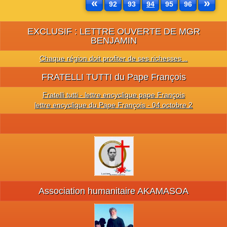
«
»
92
93
94
95
96
EXCLUSIF : LETTRE OUVERTE DE MGR
BENJAMIN
Chaque région doit profiter de ses richesses ..
FRATELLI TUTTI du Pape François
Fratelli tutti - lettre encyclique pape François
lettre encyclique du Pape François - 04 octobre 2
Association humanitaire AKAMASOA