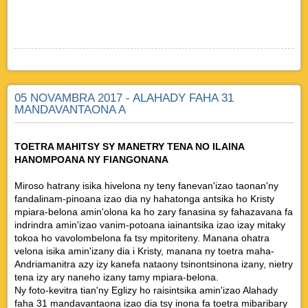
05 NOVAMBRA 2017 - ALAHADY FAHA 31
MANDAVANTAONA A
TOETRA MAHITSY SY MANETRY TENA NO ILAINA
HANOMPOANA NY FIANGONANA
Miroso hatrany isika hivelona ny teny fanevan'izao taonan'ny
fandalinam-pinoana izao dia ny hahatonga antsika ho Kristy
mpiara-belona amin'olona ka ho zary fanasina sy fahazavana fa
indrindra amin'izao vanim-potoana iainantsika izao izay mitaky
tokoa ho vavolombelona fa tsy mpitoriteny. Manana ohatra
velona isika amin'izany dia i Kristy, manana ny toetra maha-
Andriamanitra azy izy kanefa nataony tsinontsinona izany, nietry
tena izy ary naneho izany tamy mpiara-belona.
Ny foto-kevitra tian'ny Eglizy ho raisintsika amin'izao Alahady
faha 31 mandavantaona izao dia tsy inona fa toetra mibaribary