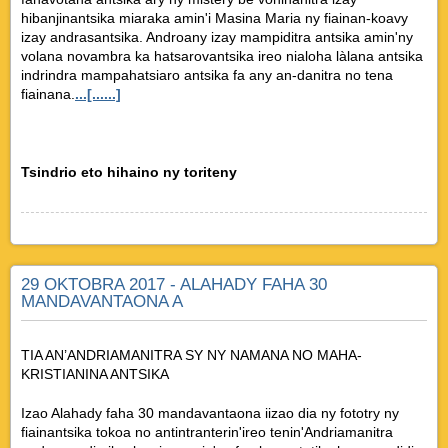
hibanjinantsika miaraka amin'i Masina Maria ny fiainan-koavy
izay andrasantsika. Androany izay mampiditra antsika amin'ny
volana novambra ka hatsarovantsika ireo nialoha làlana antsika
indrindra mampahatsiaro antsika fa any an-danitra no tena
fiainana.
...[......]
Tsindrio eto hihaino ny toriteny
29 OKTOBRA 2017 - ALAHADY FAHA 30
MANDAVANTAONA A
TIA AN’ANDRIAMANITRA SY NY NAMANA NO MAHA-
KRISTIANINA ANTSIKA
Izao Alahady faha 30 mandavantaona iizao dia ny fototry ny
fiainantsika tokoa no antintranterin'ireo tenin'Andriamanitra