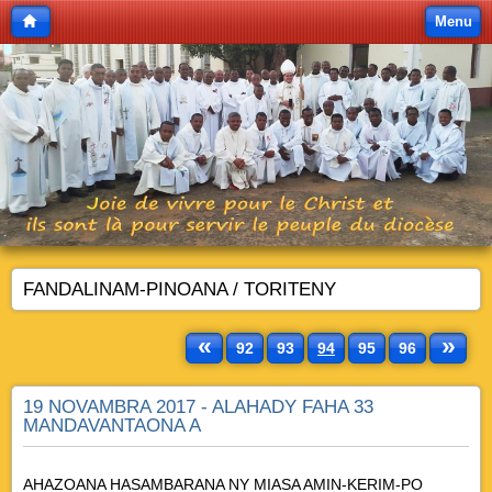
Menu
FANDALINAM-PINOANA / TORITENY
«
»
92
93
94
95
96
19 NOVAMBRA 2017 - ALAHADY FAHA 33
MANDAVANTAONA A
AHAZOANA HASAMBARANA NY MIASA AMIN-KERIM-PO