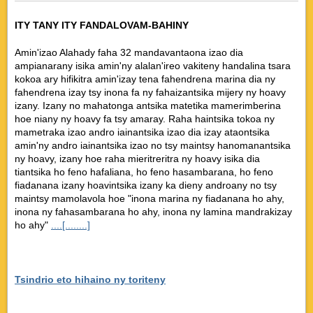
ITY TANY ITY FANDALOVAM-BAHINY
Amin'izao Alahady faha 32 mandavantaona izao dia
ampianarany isika amin'ny alalan'ireo vakiteny handalina tsara
kokoa ary hifikitra amin'izay tena fahendrena marina dia ny
fahendrena izay tsy inona fa ny fahaizantsika mijery ny hoavy
izany. Izany no mahatonga antsika matetika mamerimberina
hoe niany ny hoavy fa tsy amaray. Raha haintsika tokoa ny
mametraka izao andro iainantsika izao dia izay ataontsika
amin'ny andro iainantsika izao no tsy maintsy hanomanantsika
ny hoavy, izany hoe raha mieritreritra ny hoavy isika dia
tiantsika ho feno hafaliana, ho feno hasambarana, ho feno
fiadanana izany hoavintsika izany ka dieny androany no tsy
maintsy mamolavola hoe "inona marina ny fiadanana ho ahy,
inona ny fahasambarana ho ahy, inona ny lamina mandrakizay
ho ahy"
....[........]
Tsindrio eto hihaino ny toriteny