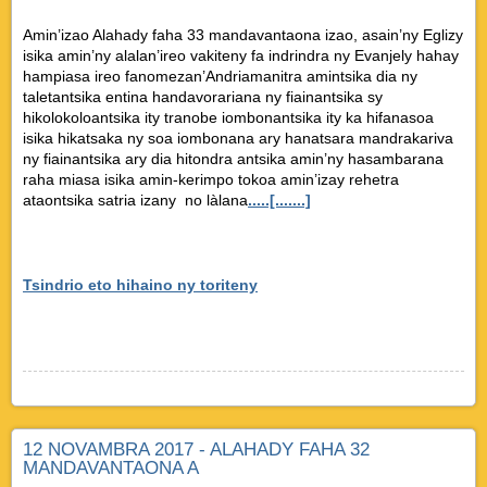
Amin’izao Alahady faha 33 mandavantaona izao, asain’ny Eglizy
isika amin’ny alalan’ireo vakiteny fa indrindra ny Evanjely hahay
hampiasa ireo fanomezan’Andriamanitra amintsika dia ny
taletantsika entina handavorariana ny fiainantsika sy
hikolokoloantsika ity tranobe iombonantsika ity ka hifanasoa
isika hikatsaka ny soa iombonana ary hanatsara mandrakariva
ny fiainantsika ary dia hitondra antsika amin’ny hasambarana
raha miasa isika amin-kerimpo tokoa amin’izay rehetra
ataontsika satria izany no làlana
.....[.......]
Tsindrio eto hihaino ny toriteny
12 NOVAMBRA 2017 - ALAHADY FAHA 32
MANDAVANTAONA A