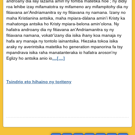
androany dia ilay lazaina amin'ny fomba matetika hoe ; ny didiy
roa lehibe izay mifamatotra sy mifameno ary mifampitohy dia ny
fitiavana an'Andriamanitra sy ny fitiavana ny namana. Izany no
maha Kristianina antsika, maha mpiara-dàlana amin'i Kristy ka
mahatonga antsika ho Kristy mpiara-belona amin'olona. Ny
hafatra androany dia ny fitiavana an'Andriamanitra sy ny
fitiavana namana, vokatr'izany dia isika ihany koa manaja ny
hafa ary manaja ny tontolo iainantsika. Hiezaka tokoa isika
araky ny averintsika matetika ho generation mpanorina fa tsy
mpandrava isika raha manatanteraka io hafatra aroson'ny
Eglizy ho antsika anio io
....[....]
Tsindrio eto hihaino ny toriteny