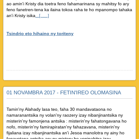
ao amin'i Kristy dia toetra feno fahamarinana sy mahitsy fo ary
feno fanetren-tena ka ilaina tokoa raha te ho mpanompo tahaka
an'i Kristy isika
...[......]
Tsindrio eto hihaino ny toriteny
01 NOVAMBRA 2017 - FETIN'IREO OLOMASINA
Tamin'ny Alahady lasa teo, faha 30 mandavataona no
namaranantsika ny volan'ny raozery izay nibanjinantsika ny
misterin'ny famonjena antsika : misterin'ny fahatongavana ho
nofo, misterin'ny famirapiratan'ny fahazavana, misterin'ny
fijaliana izay nibanjinantsika an'i Jesoa manolotra ny ainy ho
fanavotana antsika ary ny mistery be voninahitra izay