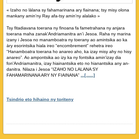
« Izaho no làlana sy fahamarinana ary fiainana; tsy misy olona
mankany amin’ny Ray afa-tsy amin’ny alalako »
Tsy fitadiavana toerana ny finoana fa fametrahana ny anjara
toerana maha zanak'Andriamanitra an’i Jesoa. Raha ny marina
izany i Jesoa no manamboatra ny toerany ao amintsika ao ka
àry esorintsika hiala ireo “encombrement” rehetra ireo
“Hanamboatra toerana ho anareo aho, ka izay misy ahy no hisy
anareo”.
Ao ampontsika ao izy ka ny fontsika amin'izay dia
fon'Andriamanitra, izay hiainantsika eto no hianantsika any an-
danitra. Nilaza i Jesoa “IZAHO NO LALANA SY
FAHAMARINANA ARY NY FIAINANA”
...[......]
Tsindrio eto hihaino ny toriteny