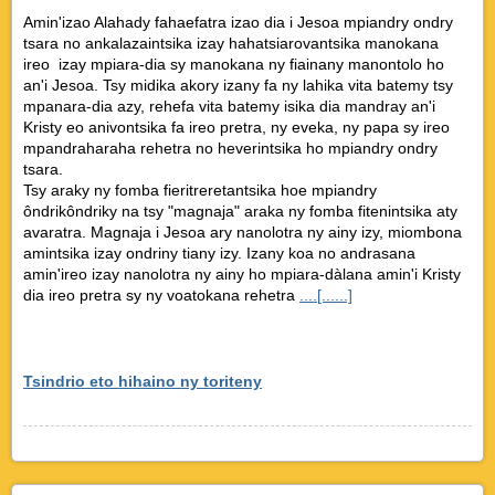
Amin'izao Alahady fahaefatra izao dia i Jesoa mpiandry ondry
tsara no ankalazaintsika izay hahatsiarovantsika manokana
ireo izay mpiara-dia sy manokana ny fiainany manontolo ho
an'i Jesoa. Tsy midika akory izany fa ny lahika vita batemy tsy
mpanara-dia azy, rehefa vita batemy isika dia mandray an'i
Kristy eo anivontsika fa ireo pretra, ny eveka, ny papa sy ireo
mpandraharaha rehetra no heverintsika ho mpiandry ondry
tsara.
Tsy araky ny fomba fieritreretantsika hoe mpiandry
ôndrikôndriky na tsy "magnaja" araka ny fomba fitenintsika aty
avaratra. Magnaja i Jesoa ary nanolotra ny ainy izy, miombona
amintsika izay ondriny tiany izy. Izany koa no andrasana
amin'ireo izay nanolotra ny ainy ho mpiara-dàlana amin'i Kristy
dia ireo pretra sy ny voatokana rehetra
....[......]
Tsindrio eto hihaino ny toriteny