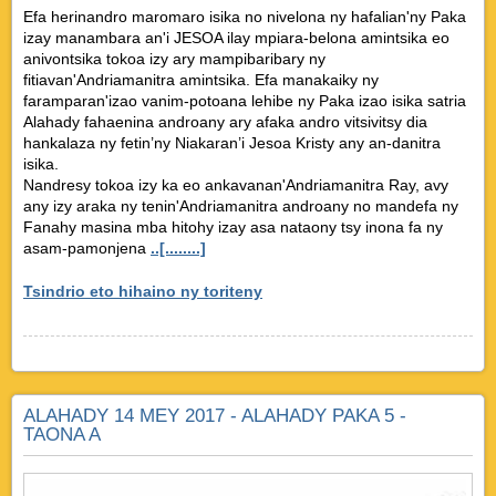
Efa herinandro maromaro isika no nivelona ny hafalian'ny Paka
izay manambara an'i JESOA ilay mpiara-belona amintsika eo
anivontsika tokoa izy ary mampibaribary ny
fitiavan'Andriamanitra amintsika. Efa manakaiky ny
faramparan'izao vanim-potoana lehibe ny Paka izao isika satria
Alahady fahaenina androany ary afaka andro vitsivitsy dia
hankalaza ny fetin’ny Niakaran’i Jesoa Kristy any an-danitra
isika.
Nandresy tokoa izy ka eo ankavanan'Andriamanitra Ray, avy
any izy araka ny tenin'Andriamanitra androany no mandefa ny
Fanahy masina mba hitohy izay asa nataony tsy inona fa ny
asam-pamonjena
..[........]
Tsindrio eto hihaino ny toriteny
ALAHADY 14 MEY 2017 - ALAHADY PAKA 5 -
TAONA A