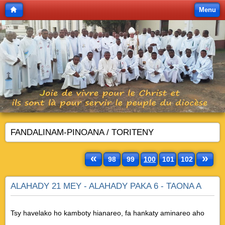
Menu
FANDALINAM-PINOANA / TORITENY
«
»
98
99
100
101
102
ALAHADY 21 MEY - ALAHADY PAKA 6 - TAONA A
Tsy havelako ho kamboty hianareo, fa hankaty aminareo aho