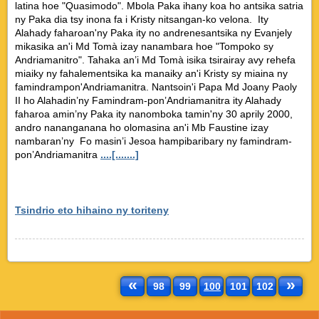
latina hoe "Quasimodo". Mbola Paka ihany koa ho antsika satria
ny Paka dia tsy inona fa i Kristy nitsangan-ko velona. Ity
Alahady faharoan'ny Paka ity no andrenesantsika ny Evanjely
mikasika an'i Md Tomà izay nanambara hoe "Tompoko sy
Andriamanitro". Tahaka an’i Md Tomà isika tsirairay avy rehefa
miaiky ny fahalementsika ka manaiky an'i Kristy sy miaina ny
famindrampon'Andriamanitra. Nantsoin'i Papa Md Joany Paoly
II ho Alahadin’ny Famindram-pon’Andriamanitra ity Alahady
faharoa amin’ny Paka ity nanomboka tamin'ny 30 aprily 2000,
andro nananganana ho olomasina an'i Mb Faustine izay
nambaran’ny Fo masin’i Jesoa hampibaribary ny famindram-
pon’Andriamanitra
....[.......]
Tsindrio eto hihaino ny toriteny
«
»
98
99
100
101
102