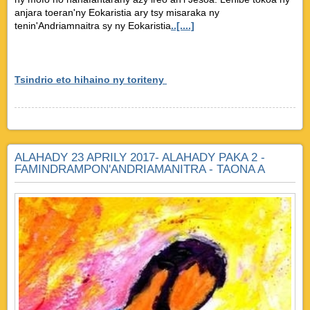
anjara toeran'ny Eokaristia ary tsy misaraka ny
tenin'Andriamnaitra sy ny Eokaristia
..[....]
Tsindrio eto hihaino ny toriteny
ALAHADY 23 APRILY 2017- ALAHADY PAKA 2 -
FAMINDRAMPON'ANDRIAMANITRA - TAONA A