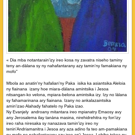
« Dia mba notantarain’izy ireo kosa ny zavatra niseho taminy
teny an-dàlana sy ny nahafantarany azy tamin’ny famakiana ny
mofo"
Mbola ao anatin'ny hafalian'ny Paka isika ka asiantsika Aleloia
ny fiainana izany hoe miara-dàlana amintsika i Jesoa
nitsangan-ko velona, mpiara-belona amintsika izy. Izy no làlana
sy fahamarinana ary fiainana. Izany no ankalazaintsika
amin'izao Alahady fahatelo ny Paka izao.
Ny Evanjely androany mitantara ireo mpianatry Emaosy avy
any Jerosalema ilay tanàna masina, nirehidrehitra ny fon'izy
ireo raha niresaka sy nanazava tamin'izy ireo ny
tenin'Andriamanitra i Jesoa ary aza adino fa teo am-pamakiana
ny mofo no nahafantarany azy ireo an'i Jesoa. Lehibe tokoa ny